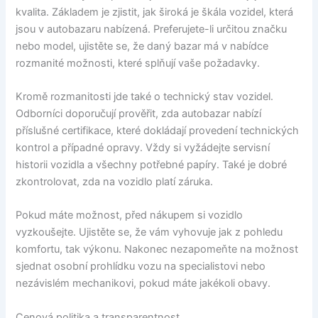
kvalita. Základem je zjistit, jak široká je škála vozidel, která
jsou v autobazaru nabízená. Preferujete-li určitou značku
nebo model, ujistěte se, že daný bazar má v nabídce
rozmanité možnosti, které splňují vaše požadavky.
Kromě rozmanitosti jde také o technický stav vozidel.
Odborníci doporučují prověřit, zda autobazar nabízí
příslušné certifikace, které dokládají provedení technických
kontrol a případné opravy. Vždy si vyžádejte servisní
historii vozidla a všechny potřebné papíry. Také je dobré
zkontrolovat, zda na vozidlo platí záruka.
Pokud máte možnost, před nákupem si vozidlo
vyzkoušejte. Ujistěte se, že vám vyhovuje jak z pohledu
komfortu, tak výkonu. Nakonec nezapomeňte na možnost
sjednat osobní prohlídku vozu na specialistovi nebo
nezávislém mechanikovi, pokud máte jakékoli obavy.
Cenová politika a transparentnost