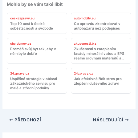
Mohlo by se vám také líbit
ceskezpravy.eu
automobily.eu
Top 10 cest k české
Co opravdu zkontrolovat v
soběstačnosti a svobodě
autobazaru než podepíšeš
chcidomov.cz
zkusenosti.biz
Proměň svůj byt tak, aby v
Zkušenosti s zateplením
něm bylo dobře
fasády minerální vatou a EPS:
reálné srovnání materiálů a
montáže
24zpravy.cz
24zpravy.cz
Úspěšné strategie v oblasti
Jak efektivně řídit stres pro
zákaznického servisu pro
zlepšení duševního zdraví
malé a střední podniky
PŘEDCHOZÍ
NÁSLEDUJÍCÍ