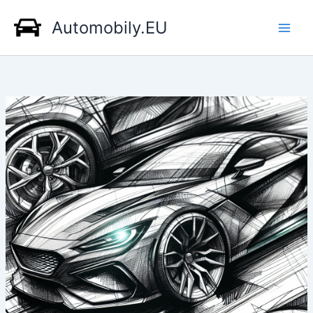
Přeskočit
Automobily.EU
na
obsah