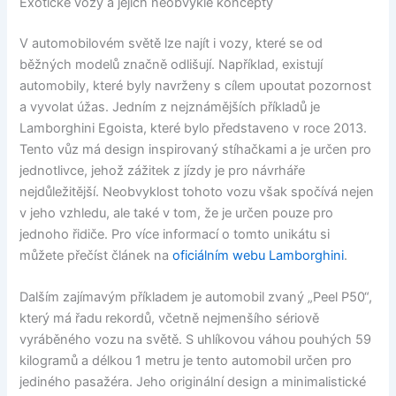
Exotické vozy a jejich neobvyklé koncepty
V automobilovém světě lze najít i vozy, které se od
běžných modelů značně odlišují. Například, existují
automobily, které byly navrženy s cílem upoutat pozornost
a vyvolat úžas. Jedním z nejznámějších příkladů je
Lamborghini Egoista, které bylo představeno v roce 2013.
Tento vůz má design inspirovaný stíhačkami a je určen pro
jednotlivce, jehož zážitek z jízdy je pro návrháře
nejdůležitější. Neobvyklost tohoto vozu však spočívá nejen
v jeho vzhledu, ale také v tom, že je určen pouze pro
jednoho řidiče. Pro více informací o tomto unikátu si
můžete přečíst článek na
oficiálním webu Lamborghini
.
Dalším zajímavým příkladem je automobil zvaný „Peel P50“,
který má řadu rekordů, včetně nejmenšího sériově
vyráběného vozu na světě. S uhlíkovou váhou pouhých 59
kilogramů a délkou 1 metru je tento automobil určen pro
jediného pasažéra. Jeho originální design a minimalistické