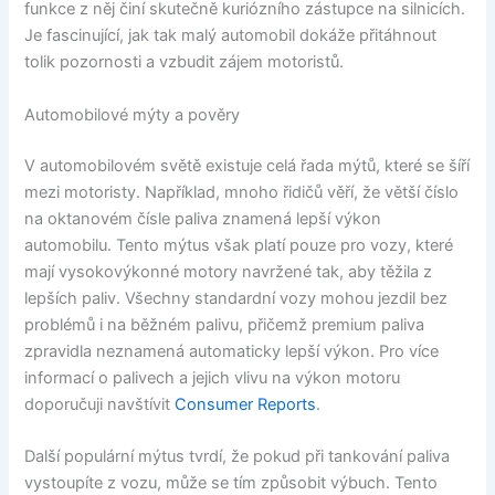
funkce z něj činí skutečně kuriózního zástupce na silnicích.
Je fascinující, jak tak malý automobil dokáže přitáhnout
tolik pozornosti a vzbudit zájem motoristů.
Automobilové mýty a pověry
V automobilovém světě existuje celá řada mýtů, které se šíří
mezi motoristy. Například, mnoho řidičů věří, že větší číslo
na oktanovém čísle paliva znamená lepší výkon
automobilu. Tento mýtus však platí pouze pro vozy, které
mají vysokovýkonné motory navržené tak, aby těžila z
lepších paliv. Všechny standardní vozy mohou jezdil bez
problémů i na běžném palivu, přičemž premium paliva
zpravidla neznamená automaticky lepší výkon. Pro více
informací o palivech a jejich vlivu na výkon motoru
doporučuji navštívit
Consumer Reports
.
Další populární mýtus tvrdí, že pokud při tankování paliva
vystoupíte z vozu, může se tím způsobit výbuch. Tento