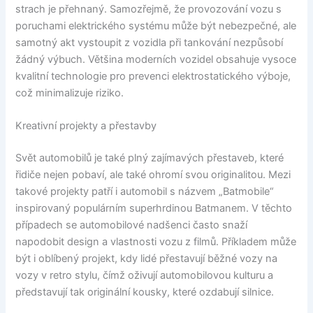
strach je přehnaný. Samozřejmě, že provozování vozu s
poruchami elektrického systému může být nebezpečné, ale
samotný akt vystoupit z vozidla při tankování nezpůsobí
žádný výbuch. Většina moderních vozidel obsahuje vysoce
kvalitní technologie pro prevenci elektrostatického výboje,
což minimalizuje riziko.
Kreativní projekty a přestavby
Svět automobilů je také plný zajímavých přestaveb, které
řidiče nejen pobaví, ale také ohromí svou originalitou. Mezi
takové projekty patří i automobil s názvem „Batmobile“
inspirovaný populárním superhrdinou Batmanem. V těchto
případech se automobilové nadšenci často snaží
napodobit design a vlastnosti vozu z filmů. Příkladem může
být i oblíbený projekt, kdy lidé přestavují běžné vozy na
vozy v retro stylu, čímž oživují automobilovou kulturu a
představují tak originální kousky, které ozdabují silnice.