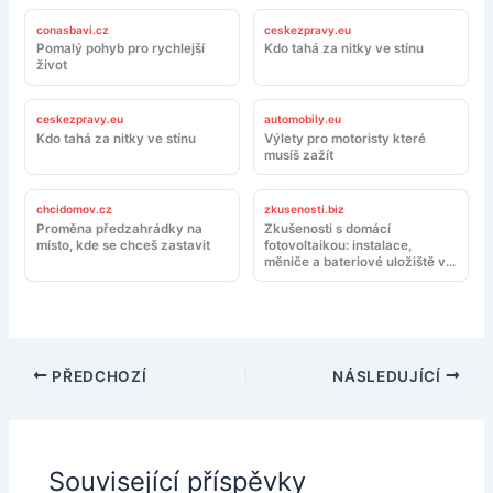
conasbavi.cz
ceskezpravy.eu
Pomalý pohyb pro rychlejší
Kdo tahá za nitky ve stínu
život
ceskezpravy.eu
automobily.eu
Kdo tahá za nitky ve stínu
Výlety pro motoristy které
musíš zažít
chcidomov.cz
zkusenosti.biz
Proměna předzahrádky na
Zkušenosti s domácí
místo, kde se chceš zastavit
fotovoltaikou: instalace,
měniče a bateriové uložiště v
reálném provozu
PŘEDCHOZÍ
NÁSLEDUJÍCÍ
Související příspěvky