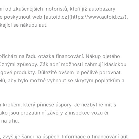
mi od zkušenějších motoristů, kteří již autobazary
že poskytnout web [autoid.cz](https://www.autoid.cz/),
kající se nákupu aut.
přichází na řadu otázka financování. Nákup ojetého
ůznými způsoby. Základní možnosti zahrnují klasickou
ngové produkty. Důležité ovšem je pečlivě porovnat
lů, aby bylo možné vyhnout se skrytým poplatkům a
 krokem, který přinese úspory. Je nezbytné mít s
jako jsou prozatímní závěry z inspekce vozu či
na trhu.
, zvyšuje šanci na úspěch. Informace o financování aut