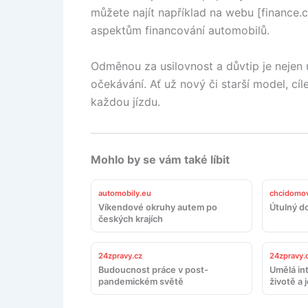
můžete najít například na webu [finance.c
aspektům financování automobilů.
Odměnou za usilovnost a důvtip je nejen 
očekávání. Ať už nový či starší model, cí
každou jízdu.
Mohlo by se vám také líbit
automobily.eu
chcidomov
Víkendové okruhy autem po
Útulný d
českých krajích
24zpravy.cz
24zpravy.
Budoucnost práce v post-
Umělá in
pandemickém světě
životě a 