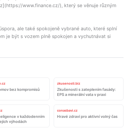
z](https://www.finance.cz/), který se věnuje různým
úspora, ale také spokojeně vybrané auto, které splní
lem je být s vozem plně spokojen a vychutnávat si
.cz
zkusenosti.biz
omov bez kompromisů
Zkušenosti s zateplením fasády:
EPS a minerální vata v praxi
cz
conasbavi.cz
teligence v každodenním
Hravé zdraví pro aktivní volný čas
jejích výhodách