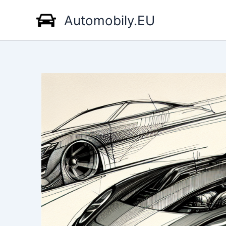
Přeskočit
Automobily.EU
na
obsah