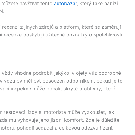
u můžete navštívit tento
autobazar
, který také nabízí
N.
ecenzí z jiných zdrojů a platform, které se zaměřují
í recenze poskytují užitečné poznatky o spolehlivosti
 vždy vhodné podrobit jakýkoliv ojetý vůz podrobné
stav vozu by měl být posouzen odborníkem, pokud je to
ací inspekce může odhalit skryté problémy, které
m testovací jízdy si motorista může vyzkoušet, jak
 zda mu vyhovuje jeho jízdní komfort. Zde je důležité
 motoru, pohodlí sedadel a celkovou odezvu řízení.