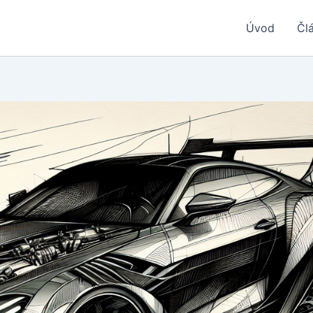
Úvod
Čl