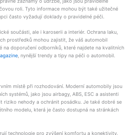
právné záznamy o údržbě, jako jsou pravidelné
klíčovou roli. Tyto informace mohou být také užitečné
upci často vyžadují doklady o pravidelné péči.
é součásti, ale i karoserii a interiér. Ochrana laku,
ích prostředků mohou zajistit, že váš automobil
é na doporučení odborníků, které najdete na kvalitních
agazine
, nynější trendy a tipy na péči o automobil.
vním místě při rozhodování. Moderní automobily jsou
h systémů, jako jsou airbagy, ABS, ESC a asistenti
t riziko nehody a ochránit posádku. Je také dobré se
tního modelu, která je často dostupná na stránkách
rují technologie pro zvýšení komfortu a konektivity.