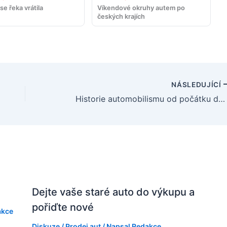
se řeka vrátila
Víkendové okruhy autem po
českých krajích
NÁSLEDUJÍCÍ
Historie automobilismu od počátku do současnosti
Dejte vaše staré auto do výkupu a
pořiďte nové
akce
Diskuze
/
Prodej aut
/ Napsal
Redakce