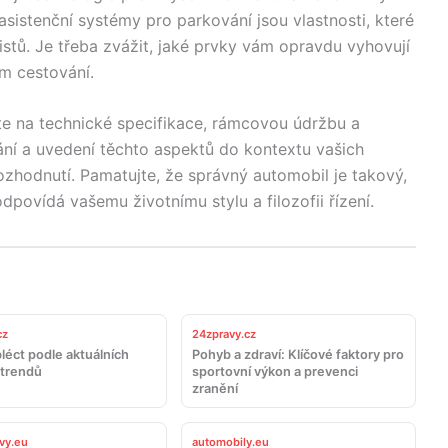
asistenční systémy pro parkování jsou vlastnosti, které
tů. Je třeba zvážit, jaké prvky vám opravdu vyhovují
m cestování.
te na technické specifikace, rámcovou údržbu a
í a uvedení těchto aspektů do kontextu vašich
zhodnutí. Pamatujte, že správný automobil je takový,
odpovídá vašemu životnímu stylu a filozofii řízení.
cz
24zpravy.cz
léct podle aktuálních
Pohyb a zdraví: Klíčové faktory pro
trendů
sportovní výkon a prevenci
zranění
vy.eu
automobily.eu