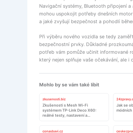
Navigační systémy, Bluetooth připojení a 
mohou uspokojit potřeby dnešních motoris
a jaké zvyšují bezpečnost a pohodlí běhe
Při výběru nového vozidla se tedy zaměř
bezpečnostní prvky. Důkladné prozkoumán
potřeb vám pomůže učinit informované ro
který nejen splňuje vaše očekávání, ale i 
Mohlo by se vám také líbit
zkusenosti.biz
24zpravy.
Zkušenosti s Mesh Wi-Fi
Jak se ob
systémem TP-Link Deco X60:
módních 
reálné testy, nastavení a
doporučení
conasbavi.cz
ceskezpra