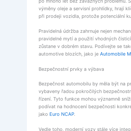
po mnoho let bez závažných problémů. S
výměny oleje a servisní prohlídky, hrají 
při prodeji vozidla, protože potenciální k
Pravidelná údržba zahrnuje nejen mechanick
pravidelné mytí a použití vhodných čistic
zůstane v dobrém stavu. Podívejte se tak
automotive blozích, jako je
Automobile M
Bezpečnostní prvky a výbava
Bezpečnost automobilu by měla být na pr
vybaveny řadou pokročilých bezpečnostníc
řízení. Tyto funkce mohou významně sníži
podívat na hodnocení bezpečnosti konkré
jako
Euro NCAP
.
Vedle toho, moderní vozy stále více integ