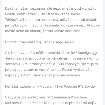
Další na našem seznamu jistě nezklame fanoušky značky
Ferrari. Když Ferrari SF90 Stradale vžene svého
780koňového motoru na maxima, oči vám rozsvítí blikání,
jak velký výkon něco tak krásného dokáže přinést. Ať už ve
městě nebo na okruhu, Ferrari prostě nezklame.
Ultimátní závodní stroj – Koenigsegg Jesko
Ale jak to vypadá s něčím opravdu úžasným? Koenigsegg
Jesko je pravděpodobně nejúchvatnějším vozem na tomto
seznamu. S rekordní rychlostí a 1600 koňskými silami je to
jako být za volantem vesmírné lodi. Pokud vyhledáváte
naprostý extrém, Jesko je tím pravým výběrem.
Nejtěžší rozhodnutí – McLaren P1 vs Porsche 918 Spyder
Vždy existuje soutěž mezi McLaremem a Porschem.
McLaren P1 a Porsche 918 Spyder se nepřetržitě střídají v