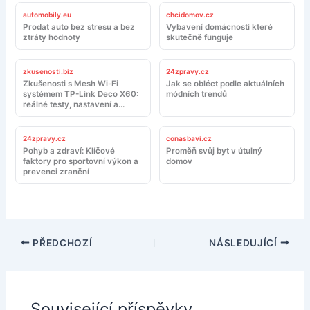
automobily.eu
chcidomov.cz
Prodat auto bez stresu a bez
Vybavení domácnosti které
ztráty hodnoty
skutečně funguje
zkusenosti.biz
24zpravy.cz
Zkušenosti s Mesh Wi-Fi
Jak se obléct podle aktuálních
systémem TP-Link Deco X60:
módních trendů
reálné testy, nastavení a
doporučení
24zpravy.cz
conasbavi.cz
Pohyb a zdraví: Klíčové
Proměň svůj byt v útulný
faktory pro sportovní výkon a
domov
prevenci zranění
PŘEDCHOZÍ
NÁSLEDUJÍCÍ
Související příspěvky