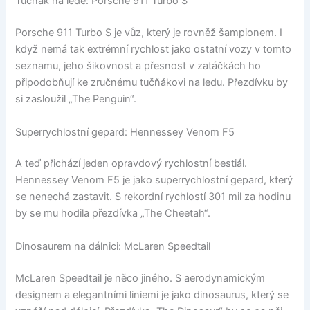
Tučňák na ledě: Porsche 911 Turbo S
Porsche 911 Turbo S je vůz, který je rovněž šampionem. I
když nemá tak extrémní rychlost jako ostatní vozy v tomto
seznamu, jeho šikovnost a přesnost v zatáčkách ho
připodobňují ke zručnému tučňákovi na ledu. Přezdívku by
si zasloužil „The Penguin“.
Superrychlostní gepard: Hennessey Venom F5
A teď přichází jeden opravdový rychlostní bestiál.
Hennessey Venom F5 je jako superrychlostní gepard, který
se nenechá zastavit. S rekordní rychlostí 301 mil za hodinu
by se mu hodila přezdívka „The Cheetah“.
Dinosaurem na dálnici: McLaren Speedtail
McLaren Speedtail je něco jiného. S aerodynamickým
designem a elegantními liniemi je jako dinosaurus, který se