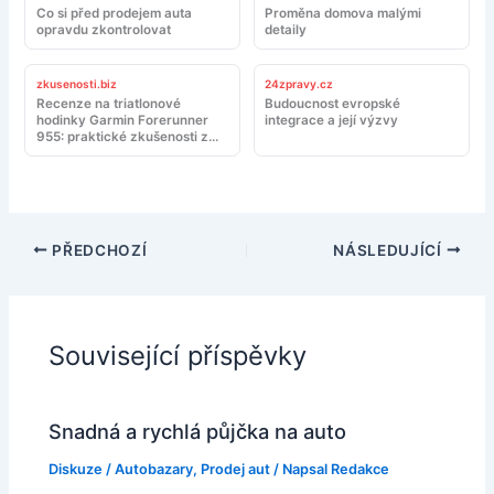
Co si před prodejem auta
Proměna domova malými
opravdu zkontrolovat
detaily
zkusenosti.biz
24zpravy.cz
Recenze na triatlonové
Budoucnost evropské
hodinky Garmin Forerunner
integrace a její výzvy
955: praktické zkušenosti z
tréninku a závodů
PŘEDCHOZÍ
NÁSLEDUJÍCÍ
Související příspěvky
Snadná a rychlá půjčka na auto
Diskuze
/
Autobazary
,
Prodej aut
/ Napsal
Redakce