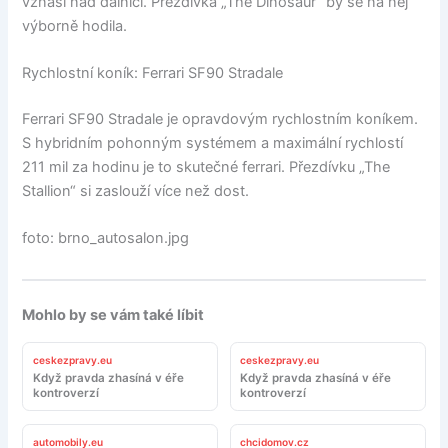
vznáší nad dálnicí. Přezdívka „The Dinosaur“ by se na něj
výborně hodila.
Rychlostní koník: Ferrari SF90 Stradale
Ferrari SF90 Stradale je opravdovým rychlostním koníkem.
S hybridním pohonným systémem a maximální rychlostí
211 mil za hodinu je to skutečné ferrari. Přezdívku „The
Stallion“ si zaslouží více než dost.
foto: brno_autosalon.jpg
Mohlo by se vám také líbit
ceskezpravy.eu
ceskezpravy.eu
Když pravda zhasíná v éře
Když pravda zhasíná v éře
kontroverzí
kontroverzí
automobily.eu
chcidomov.cz