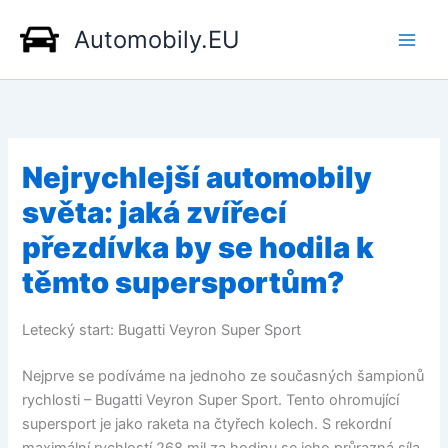
Přeskočit
Automobily.EU
na
obsah
Nejrychlejší automobily
světa: jaká zvířecí
přezdívka by se hodila k
těmto supersportům?
Letecký start: Bugatti Veyron Super Sport
Nejprve se podíváme na jednoho ze současných šampionů
rychlosti – Bugatti Veyron Super Sport. Tento ohromující
supersport je jako raketa na čtyřech kolech. S rekordní
maximální rychlostí 268 mil za hodinu se jeho průrazná síla