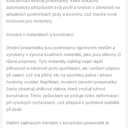
současnosti existují pneumatiky, které dokážou
automaticky přizpůsobit svůj profil a tvrdost v závislosti na
aktuálních podmínkách jízdy a povrchu, což otevírá nové
možnosti pro motoristy.
Inovace v materiálech a konstrukci
Dnešní pneumatiky jsou podrobeny rigorózním testům a
vyrobeny z vysoce kvalitních materiálů, jako jsou silikony či
různé polymery. Tyto materiály zajišťují nejen lepší
přilnavost a odolnost proti opotřebení, ale i snížení odporu
při valení, což má přímý vliv na spotřebu paliva i emisní
hodnoty vozidel. Například, moderní závodní pneumatiky
často obsahují uhlíková vlákna, která zvyšují tuhost
konstrukce. Tímto způsobem se snižuje riziko deformace i
při vysokých rychlostech, což přispívá k potřebné stabilitě
při jízdě.
Dalším zajímavým trendem v konstrukci pneumatik je