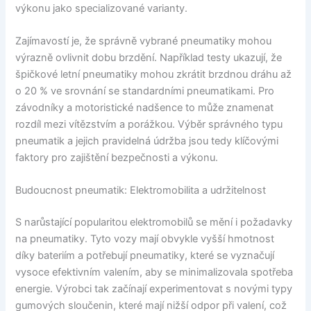
výkonu jako specializované varianty.
Zajímavostí je, že správně vybrané pneumatiky mohou
výrazně ovlivnit dobu brzdění. Například testy ukazují, že
špičkové letní pneumatiky mohou zkrátit brzdnou dráhu až
o 20 % ve srovnání se standardními pneumatikami. Pro
závodníky a motoristické nadšence to může znamenat
rozdíl mezi vítězstvím a porážkou. Výběr správného typu
pneumatik a jejich pravidelná údržba jsou tedy klíčovými
faktory pro zajištění bezpečnosti a výkonu.
Budoucnost pneumatik: Elektromobilita a udržitelnost
S narůstající popularitou elektromobilů se mění i požadavky
na pneumatiky. Tyto vozy mají obvykle vyšší hmotnost
díky bateriím a potřebují pneumatiky, které se vyznačují
vysoce efektivním valením, aby se minimalizovala spotřeba
energie. Výrobci tak začínají experimentovat s novými typy
gumových sloučenin, které mají nižší odpor při valení, což