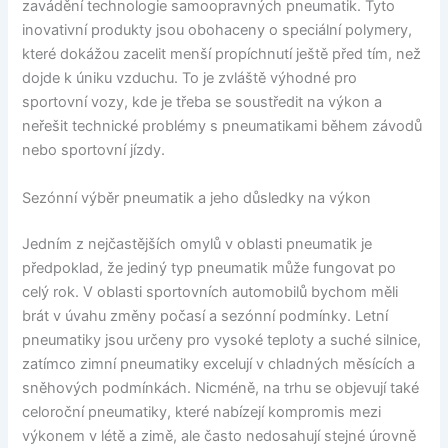
zavádění technologie samoopravných pneumatik. Tyto
inovativní produkty jsou obohaceny o speciální polymery,
které dokážou zacelit menší propíchnutí ještě před tím, než
dojde k úniku vzduchu. To je zvláště výhodné pro
sportovní vozy, kde je třeba se soustředit na výkon a
neřešit technické problémy s pneumatikami během závodů
nebo sportovní jízdy.
Sezónní výběr pneumatik a jeho důsledky na výkon
Jedním z nejčastějších omylů v oblasti pneumatik je
předpoklad, že jediný typ pneumatik může fungovat po
celý rok. V oblasti sportovních automobilů bychom měli
brát v úvahu změny počasí a sezónní podmínky. Letní
pneumatiky jsou určeny pro vysoké teploty a suché silnice,
zatímco zimní pneumatiky excelují v chladných měsících a
sněhových podmínkách. Nicméně, na trhu se objevují také
celoroční pneumatiky, které nabízejí kompromis mezi
výkonem v létě a zimě, ale často nedosahují stejné úrovně