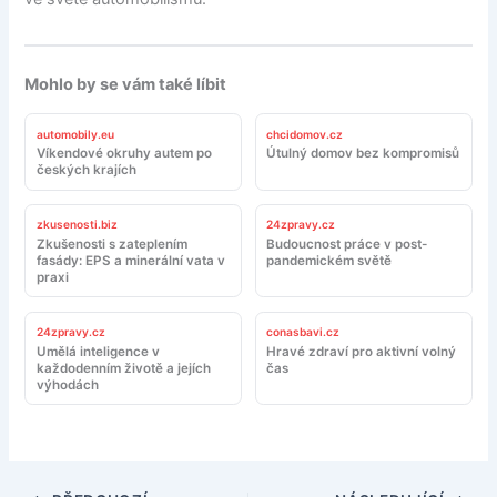
Mohlo by se vám také líbit
automobily.eu
chcidomov.cz
Víkendové okruhy autem po
Útulný domov bez kompromisů
českých krajích
zkusenosti.biz
24zpravy.cz
Zkušenosti s zateplením
Budoucnost práce v post-
fasády: EPS a minerální vata v
pandemickém světě
praxi
24zpravy.cz
conasbavi.cz
Umělá inteligence v
Hravé zdraví pro aktivní volný
každodenním životě a jejích
čas
výhodách