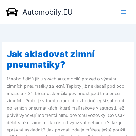
Přeskočit
Automobily.EU
na
obsah
Jak skladovat zimní
pneumatiky?
Mnoho řidičů již u svých automobilů provedlo výměnu
zimních pneumatiky za letní. Teploty již neklesají pod bod
mrazu a k 31. březnu skončila povinnost jezdit na pneu
zimních. Proto je v tomto období rozhodně lepší sáhnout
po letních pneumatikách, které mají takové vlastnosti, jež
právě vyhovují momentálnímu povrchu vozovky. Co však
dělat s těmi zimními, které teď využívat nebudete? Jak je
správně uskladnit? Jak poznat, zda je můžete ještě použít