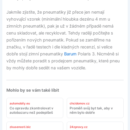
Jakmile zjistíte, že pneumatiky již přece jen nemají
vyhovující vzorek (minimální hloubka dezénu 4 mm u
zimních pneumatik), pak je už v žádném případě nemá
cenu skladovat, ale recyklovat. Tehdy raději počítejte s
pořízením nových pneumatik. Pokud se zaměříme na
značku, v řadě testech i dle kladných recenzí, si velice
dobře stojí zimní pneumatiky
Barum
Polaris 3. Nicméně si
vždy můžete poradit s prodejcem pneumatiky, které pneu
by mohly dobře sedět na vašem vozidle.
Mohlo by se vám také líbit
automobily.eu
chcidomov.cz
Co opravdu zkontrolovat v
Proměň svůj byt tak, aby v
autobazaru než podepíšeš
něm bylo dobře
zkusenosti.biz
24zpravy.cz