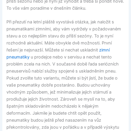
příští sezónu nebo je nyní již vyhodit a třeba si pořídit nové.
To vše vám poradíme v dnešním článku.
Při přezutí na letní pláště vyvstává otázka, jak naložit s
pneumatikami zimními, aby vám vydržely v požadovaném
stavu a co nejlepším stavu do příští sezóny. To je nyní
rozhodně aktuální. Máte obvykle dvě možnosti. První
řešení je nejsnazší. Můžete si nechat uskladnit
zimní
pneumatiky
u prodejce nebo v servisu a nechat tento
problém zcela na nich. V současné době řada seriózních
pneuservisů nabízí služby spojené s uskladněním pneu.
Pokud zvolíte tuto variantu, můžete si být jistí, že bude o
vaše pneumatiky dobře postaráno. Budou uchovány
vhodným způsobem, jež minimalizuje jejich stárnutí a
prodlužuje jejich životnost. Zároveň se myslí na to, aby
špatným skladováním nedocházelo k nějakým
deformacím. Jakmile je budete chtít opět použít,
pneumatiky budou ještě před nasazením na vůz
překontrolovány, zda jsou v pořádku a v případě výskytu