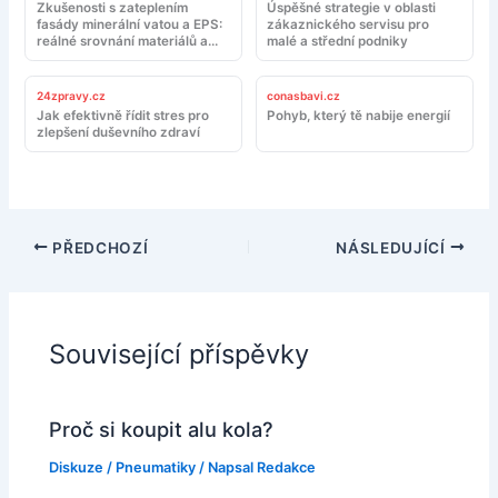
Zkušenosti s zateplením
Úspěšné strategie v oblasti
fasády minerální vatou a EPS:
zákaznického servisu pro
reálné srovnání materiálů a
malé a střední podniky
montáže
24zpravy.cz
conasbavi.cz
Jak efektivně řídit stres pro
Pohyb, který tě nabije energií
zlepšení duševního zdraví
PŘEDCHOZÍ
NÁSLEDUJÍCÍ
Související příspěvky
Proč si koupit alu kola?
Diskuze
/
Pneumatiky
/ Napsal
Redakce