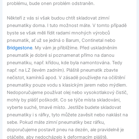
problému, bude onen problém odstraněn.
Někteří z vás si však budou chtít skladovat zimní
pneumatiky doma. I tuto možnost máte. V tomto případě
byste se však měli řídit radami mnohých výrobců
pneumatik, ať už se jedná o Barum, Continetal nebo
Bridgestone
. My vám je přiblížíme. Před uskladněním
pneumatik je dobré si poznamenat přímo na danou
pneumatiku, např. křídou, kde byla namontována. Tedy
např. na LZ (levém zadním). Pláště pneumatik zbavte
nečistot, kamínků apod. V zásadě používejte na očištění
pneumatiky pouze vodu s klasickým jarem nebo mýdlem.
Nedoporučujeme používat olej nebo vysokotlakový čistič,
mohly by plášť poškodit. Co se týče místa skladováni,
vyberte suché, tmavé místo. Jestliže budete skladovat
pneumatiky i s ráfky, tyto můžete zavěsit nebo naklást na
sebe. Pokud máte zimní pneumatiky bez ráfku,
doporučujeme postavit pneu na dezén, ale pravidelně je
otáčejte, aby nedocházelo k deformacím pláště.