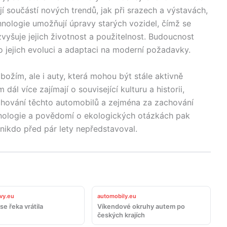
ají součástí nových trendů, jak při srazech a výstavách,
nologie umožňují úpravy starých vozidel, čímž se
zvyšuje jejich životnost a použitelnost. Budoucnost
o jejich evoluci a adaptaci na moderní požadavky.
božím, ale i auty, která mohou být stále aktivně
ál více zajímají o související kulturu a historii,
achování těchto automobilů a zejména za zachování
chnologie a povědomí o ekologických otázkách pak
nikdo před pár lety nepředstavoval.
vy.eu
automobily.eu
se řeka vrátila
Víkendové okruhy autem po
českých krajích