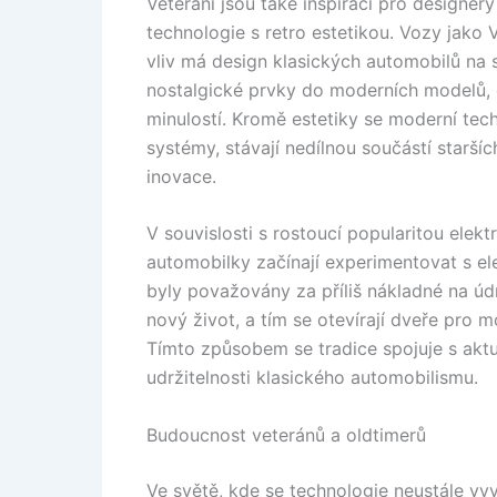
Veteráni jsou také inspirací pro designéry
technologie s retro estetikou. Vozy jako 
vliv má design klasických automobilů na 
nostalgické prvky do moderních modelů, c
minulostí. Kromě estetiky se moderní tech
systémy, stávají nedílnou součástí starší
inovace.
V souvislosti s rostoucí popularitou elekt
automobilky začínají experimentovat s el
byly považovány za příliš nákladné na úd
nový život, a tím se otevírají dveře pr
Tímto způsobem se tradice spojuje s aktu
udržitelnosti klasického automobilismu.
Budoucnost veteránů a oldtimerů
Ve světě, kde se technologie neustále vyv