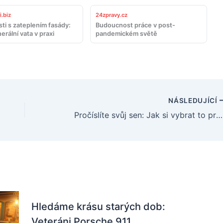
.biz
24zpravy.cz
ti s zateplením fasády:
Budoucnost práce v post-
erální vata v praxi
pandemickém světě
NÁSLEDUJÍCÍ
Pročíslíte svůj sen: Jak si vybrat to pravé auto pro váš životní styl
Hledáme krásu starých dob:
Veteráni Porsche 911