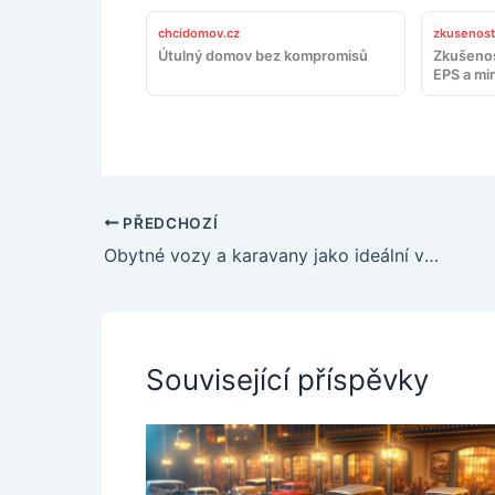
chcidomov.cz
zkusenosti
Útulný domov bez kompromisů
Zkušenos
EPS a min
PŘEDCHOZÍ
Obytné vozy a karavany jako ideální volba pro dobrodružné motoristy
Související příspěvky