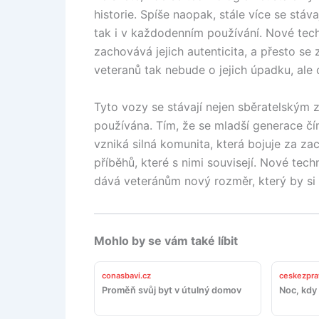
historie. Spíše naopak, stále více se stáv
tak i v každodenním používání. Nové tech
zachovává jejich autenticita, a přesto se 
veteranů tak nebude o jejich úpadku, ale 
Tyto vozy se stávají nejen sběratelským z
používána. Tím, že se mladší generace čím d
vzniká silná komunita, která bojuje za z
příběhů, které s nimi souvisejí. Nové te
dává veteránům nový rozměr, který by si 
Mohlo by se vám také líbit
conasbavi.cz
ceskezpra
Proměň svůj byt v útulný domov
Noc, kdy 