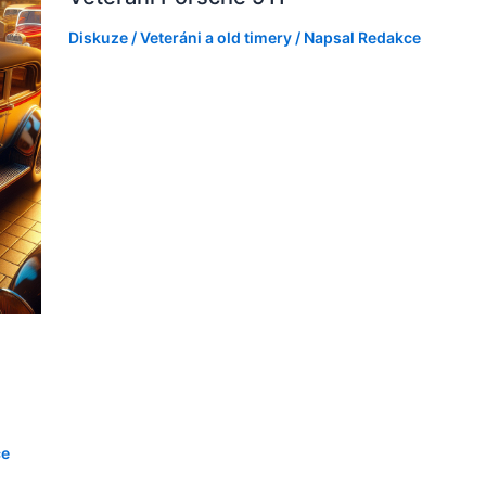
Diskuze
/
Veteráni a old timery
/ Napsal
Redakce
ce