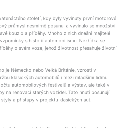
atenáctého století, kdy byly vyvinuty první motorové
lový průmysl nesmírně posunul a vyvinulo se množství
í své kouzlo a příběhy. Mnoho z nich dnešní majitelé
 vzpomínky s historií automobilismu. Nezřídka se
 příběhy o svém voze, jehož životnost přesahuje životní
ako je Německo nebo Velká Británie, vzrostl v
ržbu klasických automobilů i mezi mladšími lidmi.
očtu automobilových festivalů a výstav, ale také v
ipy na renovaci starých vozidel. Tato hnutí posunují
styly a přístupy v projektu klasických aut.