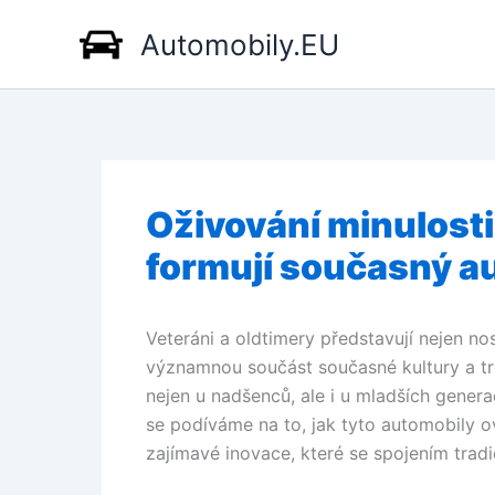
Přeskočit
Automobily.EU
na
obsah
Oživování minulosti:
formují současný a
Veteráni a oldtimery představují nejen no
významnou součást současné kultury a tr
nejen u nadšenců, ale i u mladších generac
se podíváme na to, jak tyto automobily o
zajímavé inovace, které se spojením trad