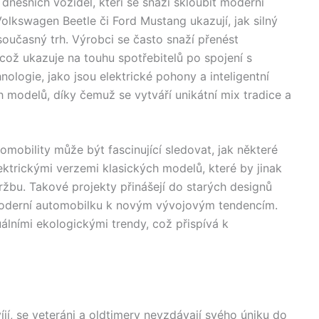
 dnešních vozidel, kteří se snaží skloubit moderní
Volkswagen Beetle či Ford Mustang ukazují, jak silný
současný trh. Výrobci se často snaží přenést
ož ukazuje na touhu spotřebitelů po spojení s
nologie, jako jsou elektrické pohony a inteligentní
ch modelů, díky čemuž se vytváří unikátní mix tradice a
romobility může být fascinující sledovat, jak některé
ektrickými verzemi klasických modelů, které by jinak
ržbu. Takové projekty přinášejí do starých designů
o moderní automobilku k novým vývojovým tendencím.
álními ekologickými trendy, což přispívá k
íjí, se veteráni a oldtimery nevzdávají svého úniku do