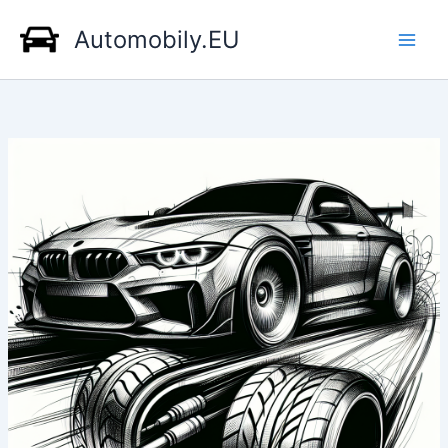
Přeskočit
Automobily.EU
na
obsah