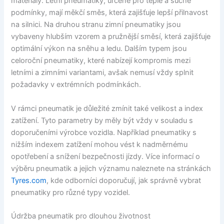
materiály. Letní pneumatiky, určené pro teplé a suché
podmínky, mají měkčí směs, která zajišťuje lepší přilnavost
na silnici. Na druhou stranu zimní pneumatiky jsou
vybaveny hlubším vzorem a pružnější směsí, která zajišťuje
optimální výkon na sněhu a ledu. Dalším typem jsou
celoroční pneumatiky, které nabízejí kompromis mezi
letními a zimními variantami, avšak nemusí vždy splnit
požadavky v extrémních podmínkách.
V rámci pneumatik je důležité zmínit také velikost a index
zatížení. Tyto parametry by měly být vždy v souladu s
doporučeními výrobce vozidla. Například pneumatiky s
nižším indexem zatížení mohou vést k nadměrnému
opotřebení a snížení bezpečnosti jízdy. Více informací o
výběru pneumatik a jejich významu naleznete na stránkách
Tyres.com
, kde odborníci doporučují, jak správně vybrat
pneumatiky pro různé typy vozidel.
Údržba pneumatik pro dlouhou životnost