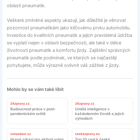
oblasti pneumatik.
Veškeré zmíněné aspekty ukazují, jak důležité je věnovat
pozornost pneumatikám jako klíčovému prvku automobilu.
Investice do kvalitních pneumatik a jejich pravidelná údržba
se vyplatí nejen v oblasti bezpečnosti, ale také v délce
životnosti pneumatik a komfortu jízdy. Zajištění správných
pneumatik podle podmínek, ve kterých se nejčastěji
pohybujete, může výrazně ovlivnit váš zážitek z jízdy.
Mohlo by se vám také líbit
24zpravy.cz
24zpravy.cz
Budoucnost práce v post-
Umělá inteligence v
pandemickém světě
každodenním životě a jejích
výhodách
conasbavi.cz
ceskezpravy.eu
Hravé zdraví pro aktivní volný
Top 10 cest k české