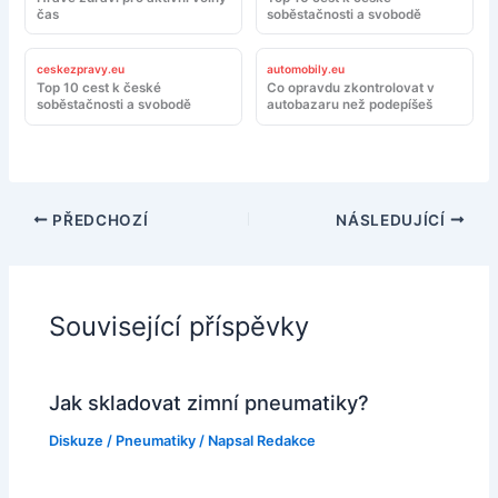
čas
soběstačnosti a svobodě
ceskezpravy.eu
automobily.eu
Top 10 cest k české
Co opravdu zkontrolovat v
soběstačnosti a svobodě
autobazaru než podepíšeš
PŘEDCHOZÍ
NÁSLEDUJÍCÍ
Související příspěvky
Jak skladovat zimní pneumatiky?
Diskuze
/
Pneumatiky
/ Napsal
Redakce