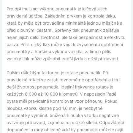
Pro optimalizaci výkonu pneumatik je klíčová jejich
pravidelná údržba. Základním prvkem je kontrola tlaku,
která by měla být prováděna minimálně jednou měsíčně a
před dlouhými cestami. Správný tlak pneumatik zajišťuje
nejen jejich delší životnost, ale také bezpečnost a efektivitu
paliva. Příliš nízký tlak může vést k zvýšenému opotřebení
pneumatiky a horšímu výkonu vozidla, zatímco příliš
vysoký tlak může způsobit tvrdší jízdu a nižší přilnavost.
Dalším důležitým faktorem je rotace pneumatik. Při
pravidelné rotaci se zajistí rovnoměrné opotřebení a tím i
delší životnost pneumatik. Ideální frekvence rotace je
každých 8 000 až 10 000 kilometrů. V neposlední řadě
byste měli pravidelně kontrolovat vzor běhounu. Pokud
hloubka vzorku klesne pod 1,6 mm, je nezbytné
pneumatiky vyměnit. Snížená hloubka vzorku negativně
ovlivňuje přilnavost, zejména na mokré silnici. Odpovídající
doporučení a rady ohledně údržby pneumatik můžete najít