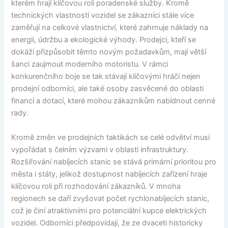
kterém hrají klíčovou roli poradenské služby. Kromě
technických vlastností vozidel se zákazníci stále více
zaměřují na celkové vlastnictví, které zahrnuje náklady na
energii, údržbu a ekologické výhody. Prodejci, kteří se
dokáží přizpůsobit těmto novým požadavkům, mají větší
šanci zaujmout moderního motoristu. V rámci
konkurenčního boje se tak stávají klíčovými hráči nejen
prodejní odborníci, ale také osoby zasvěcené do oblasti
financí a dotací, které mohou zákazníkům nabídnout cenné
rady.
Kromě změn ve prodejních taktikách se celé odvětví musí
vypořádat s čelním výzvami v oblasti infrastruktury.
Rozšiřování nabíjecích stanic se stává primární prioritou pro
města i státy, jelikož dostupnost nabíjecích zařízení hraje
klíčovou roli při rozhodování zákazníků. V mnoha
regionech se daří zvyšovat počet rychlonabíjecích stanic,
což je činí atraktivními pro potenciální kupce elektrických
vozidel. Odborníci předpovídají, že ze dvaceti historicky