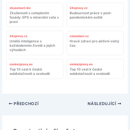
zkusenosti.biz
24zpravy.cz
Zkušenosti s zateplením
Budoucnost práce v post-
fasády: EPS a minerální vata v
pandemickém světě
praxi
24zpravy.cz
conasbavi.cz
Umělá inteligence v
Hravé zdraví pro aktivní volný
každodenním životě a jejích
čas
výhodách
ceskezpravy.eu
ceskezpravy.eu
Top 10 cest k české
Top 10 cest k české
soběstačnosti a svobodě
soběstačnosti a svobodě
PŘEDCHOZÍ
NÁSLEDUJÍCÍ