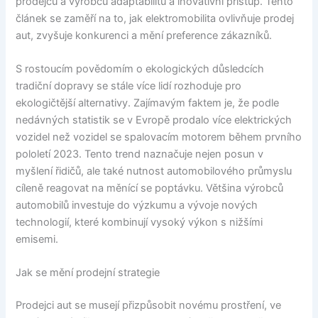
prodejců a výrobců adaptabilitu a inovativní přístup. Tento
článek se zaměří na to, jak elektromobilita ovlivňuje prodej
aut, zvyšuje konkurenci a mění preference zákazníků.
S rostoucím povědomím o ekologických důsledcích
tradiční dopravy se stále více lidí rozhoduje pro
ekologičtější alternativy. Zajímavým faktem je, že podle
nedávných statistik se v Evropě prodalo více elektrických
vozidel než vozidel se spalovacím motorem během prvního
pololetí 2023. Tento trend naznačuje nejen posun v
myšlení řidičů, ale také nutnost automobilového průmyslu
cíleně reagovat na měnící se poptávku. Většina výrobců
automobilů investuje do výzkumu a vývoje nových
technologií, které kombinují vysoký výkon s nižšími
emisemi.
Jak se mění prodejní strategie
Prodejci aut se musejí přizpůsobit novému prostření, ve