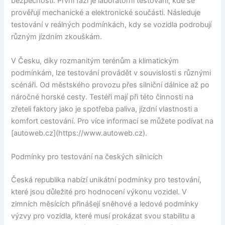
bezpečnosti. První fází je laboratorní testování, kde se
prověřují mechanické a elektronické součásti. Následuje
testování v reálných podmínkách, kdy se vozidla podrobují
různým jízdním zkouškám.
V Česku, díky rozmanitým terénům a klimatickým
podmínkám, lze testování provádět v souvislosti s různými
scénáři. Od městského provozu přes silniční dálnice až po
náročné horské cesty. Testéři mají při této činnosti na
zřeteli faktory jako je spotřeba paliva, jízdní vlastnosti a
komfort cestování. Pro více informací se můžete podívat na
[autoweb.cz](https://www.autoweb.cz).
Podmínky pro testování na českých silnicích
Česká republika nabízí unikátní podmínky pro testování,
které jsou důležité pro hodnocení výkonu vozidel. V
zimních měsících přinášejí sněhové a ledové podmínky
výzvy pro vozidla, které musí prokázat svou stabilitu a