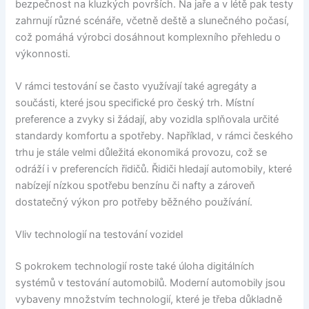
bezpečnost na kluzkých površích. Na jaře a v létě pak testy
zahrnují různé scénáře, včetně deště a slunečného počasí,
což pomáhá výrobci dosáhnout komplexního přehledu o
výkonnosti.
V rámci testování se často využívají také agregáty a
součásti, které jsou specifické pro český trh. Místní
preference a zvyky si žádají, aby vozidla splňovala určité
standardy komfortu a spotřeby. Například, v rámci českého
trhu je stále velmi důležitá ekonomiká provozu, což se
odráží i v preferencích řidičů. Řidiči hledají automobily, které
nabízejí nízkou spotřebu benzínu či nafty a zároveň
dostatečný výkon pro potřeby běžného používání.
Vliv technologií na testování vozidel
S pokrokem technologií roste také úloha digitálních
systémů v testování automobilů. Moderní automobily jsou
vybaveny množstvím technologií, které je třeba důkladně