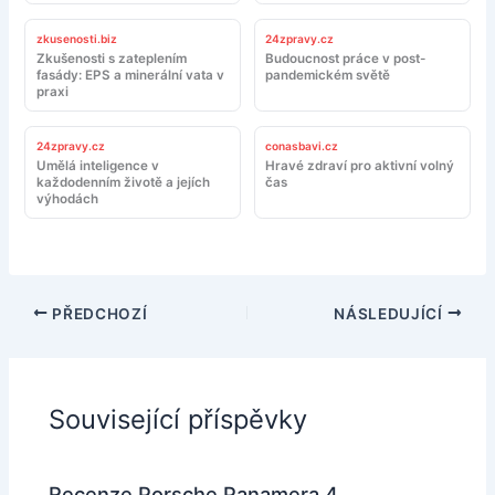
zkusenosti.biz
24zpravy.cz
Zkušenosti s zateplením
Budoucnost práce v post-
fasády: EPS a minerální vata v
pandemickém světě
praxi
24zpravy.cz
conasbavi.cz
Umělá inteligence v
Hravé zdraví pro aktivní volný
každodenním životě a jejích
čas
výhodách
PŘEDCHOZÍ
NÁSLEDUJÍCÍ
Související příspěvky
Recenze Porsche Panamera 4