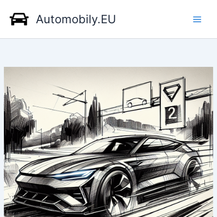
Přeskočit
Automobily.EU
na
obsah