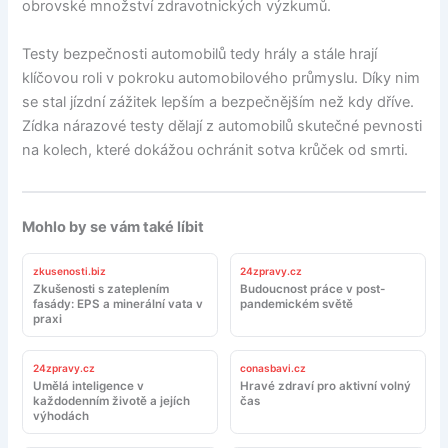
obrovské množství zdravotnických výzkumů.
Testy bezpečnosti automobilů tedy hrály a stále hrají
klíčovou roli v pokroku automobilového průmyslu. Díky nim
se stal jízdní zážitek lepším a bezpečnějším než kdy dříve.
Zídka nárazové testy dělají z automobilů skutečné pevnosti
na kolech, které dokážou ochránit sotva krůček od smrti.
Mohlo by se vám také líbit
zkusenosti.biz
24zpravy.cz
Zkušenosti s zateplením
Budoucnost práce v post-
fasády: EPS a minerální vata v
pandemickém světě
praxi
24zpravy.cz
conasbavi.cz
Umělá inteligence v
Hravé zdraví pro aktivní volný
každodenním životě a jejích
čas
výhodách