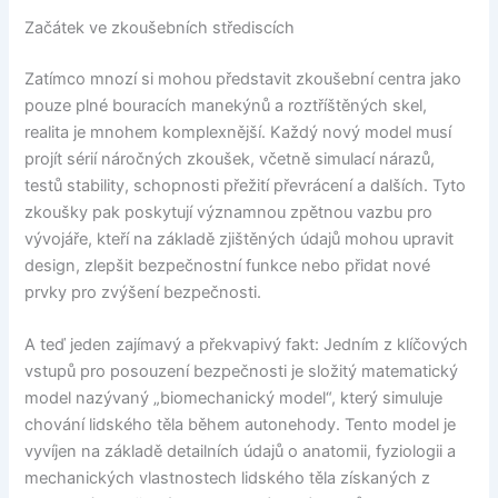
Začátek ve zkoušebních střediscích
Zatímco mnozí si mohou představit zkoušební centra jako
pouze plné bouracích manekýnů a roztříštěných skel,
realita je mnohem komplexnější. Každý nový model musí
projít sérií náročných zkoušek, včetně simulací nárazů,
testů stability, schopnosti přežití převrácení a dalších. Tyto
zkoušky pak poskytují významnou zpětnou vazbu pro
vývojáře, kteří na základě zjištěných údajů mohou upravit
design, zlepšit bezpečnostní funkce nebo přidat nové
prvky pro zvýšení bezpečnosti.
A teď jeden zajímavý a překvapivý fakt: Jedním z klíčových
vstupů pro posouzení bezpečnosti je složitý matematický
model nazývaný „biomechanický model“, který simuluje
chování lidského těla během autonehody. Tento model je
vyvíjen na základě detailních údajů o anatomii, fyziologii a
mechanických vlastnostech lidského těla získaných z