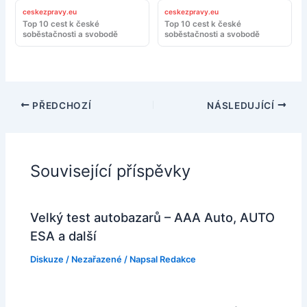
ceskezpravy.eu
ceskezpravy.eu
Top 10 cest k české
Top 10 cest k české
soběstačnosti a svobodě
soběstačnosti a svobodě
PŘEDCHOZÍ
NÁSLEDUJÍCÍ
Související příspěvky
Velký test autobazarů – AAA Auto, AUTO
ESA a další
Diskuze
/
Nezařazené
/ Napsal
Redakce