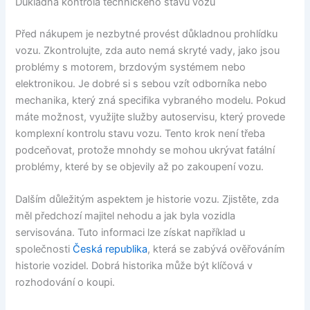
Důkladná kontrola technického stavu vozu
Před nákupem je nezbytné provést důkladnou prohlídku
vozu. Zkontrolujte, zda auto nemá skryté vady, jako jsou
problémy s motorem, brzdovým systémem nebo
elektronikou. Je dobré si s sebou vzít odborníka nebo
mechanika, který zná specifika vybraného modelu. Pokud
máte možnost, využijte služby autoservisu, který provede
komplexní kontrolu stavu vozu. Tento krok není třeba
podceňovat, protože mnohdy se mohou ukrývat fatální
problémy, které by se objevily až po zakoupení vozu.
Dalším důležitým aspektem je historie vozu. Zjistěte, zda
měl předchozí majitel nehodu a jak byla vozidla
servisována. Tuto informaci lze získat například u
společnosti
Česká republika
, která se zabývá ověřováním
historie vozidel. Dobrá historika může být klíčová v
rozhodování o koupi.