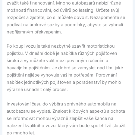
zvážit také financování. Mnoho autobazarů nabízí různé
možnosti financování, od úvěrů po leasing. Určete svůj
rozpočet a zjistěte, co si můžete dovolit. Nezapomeňte se
podívat na úrokové sazby a podmínky, abyste se vyhnuli
nepříjemným překvapením.
Po koupi vozu je také nezbytné uzavřít motoristickou
pojistku. V dnešní době je nabídka různých pojišťoven
široká a vy můžete volit mezi povinným ručením a
havarijním pojištěním. Je dobré se zamyslet nad tím, jaké
pojištění nejlépe vyhovuje vašim potřebám. Porovnání
nabídek jednotlivých pojišťoven a poradenství by mohlo
výrazně usnadnit celý proces.
Investování času do výběru správného automobilu na
autobazaru se vyplatí. Znalost klíčových aspektů a ochota
se informovat mohou výrazně zlepšit vaše šance na
nalezení kvalitního vozu, který vám bude spolehlivě sloužit
po mnoho let.