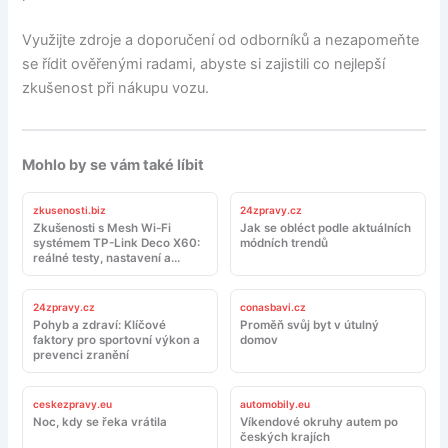
Využijte zdroje a doporučení od odborníků a nezapomeňte
se řídit ověřenými radami, abyste si zajistili co nejlepší
zkušenost při nákupu vozu.
Mohlo by se vám také líbit
zkusenosti.biz
24zpravy.cz
Zkušenosti s Mesh Wi-Fi
Jak se obléct podle aktuálních
systémem TP-Link Deco X60:
módních trendů
reálné testy, nastavení a
doporučení
24zpravy.cz
conasbavi.cz
Pohyb a zdraví: Klíčové
Proměň svůj byt v útulný
faktory pro sportovní výkon a
domov
prevenci zranění
ceskezpravy.eu
automobily.eu
Noc, kdy se řeka vrátila
Víkendové okruhy autem po
českých krajích