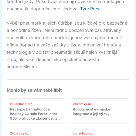
komfort jízdy. Pokud vás zajímají novinky v technologiích
pneumatik, doporučujeme sledovat
Tyre Press
.
Výběr pneumatik a jejich údržba jsou klíčové pro bezpečné
a pohodlné řízení. Není radno podceňovat čas strávený
nad volbou vhodného modelu, jehož výkony mohou mít
přímý dopad na vaše zážitky z jízdy. Inovativní trendy a
technologie v oblasti pneumatik slibují nejen kvalitnější
jízdu, ale také zlepšení ekologického aspektu
automobilismu.
Mohlo by se vám také líbit
zkusenosti.biz
24zpravy.cz
Recenze na triatlonové
Budoucnost evropské
hodinky Garmin Forerunner
integrace a její výzvy
955: praktické zkušenosti z
tréninku a závodů
24zpravy.cz
conasbavi.cz