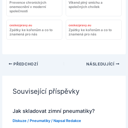
Prevence chronických
Víkend plný smíchu a
onemocnění v moderní
společných chvilek
společnosti
ceskezpravy.eu
ceskezpravy.eu
Zpátky ke kořenům a co to
Zpátky ke kořenům a co to
znamená pro nás
znamená pro nás
PŘEDCHOZÍ
NÁSLEDUJÍCÍ
Související příspěvky
Jak skladovat zimní pneumatiky?
Diskuze
/
Pneumatiky
/ Napsal
Redakce