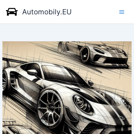
Přeskočit
Automobily.EU
na
obsah