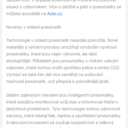
bezpečnost. V případě poškození je vhodné konzultovat
situaci s odborníkem. Více o údržbě a péči o pneumatiky se
můžete dozvědět na
Auto.cz
.
Novinky v oblasti pneumatik
Technologie v oblasti pneumatik neustále pokročila. Nové
materiály a výrobní procesy umožňují výrobcům vyvinout
pneumatiky, které jsou nejen výkonné, ale také
ekologičtější. Příkladem jsou pneumatiky s nízkým valivým
odporem, které mohou snížit spotřebu paliva a emise CO2.
Výrobci se také čím dál více zaměřují na snižování
hlučnosti pneumatik, což přispívá k pohodlnější jízdě.
Dalším zajímavým trendem jsou inteligentní pneumatiky,
které dokážou monitorovat svůj stav a informovat řidiče o
jakýchkoli problémech. Tyto technologie mohou zahrnovat
senzory, které sledují tlak, teplotu a opotřebení pneumatiky.
S takovými inovacemi se zvyšuje bezpečnost a celkový