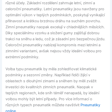
různé účely. Základní rozdělení zahrnuje letní, zimní a
celoroční pneumatiky. Letní pneumatiky jsou navrženy pro
optimální výkon v teplých podmínkách, poskytují vynikající
přilnavost a krátkou brzdnou dráhu na suchém povrchu.
Zimní pneumatiky naopak excelují v chladnějších měsících.
Díky speciálnímu vzorku a složení gumy zajišťují dobrou
trakci na sněhu a ledu, což je zásadní pro bezpečnou jízdu.
Celoroční pneumatiky nabízejí kompromis mezi letními a
zimními variantami, avšak nejsou vždy ideální volbou pro
extrémní podmínky.
Volba typu pneumatik by měla zohledňovat klimatické
podmínky a sezonní změny. Například řidiči žijící v
oblastech s dlouhými zimami a sněhem by měli zvážit
investici do kvalitních zimních pneumatik. Naopak v
teplých regionech, kde sníh téměř nenapadá, by ideální
volbou mohly být letní případy. Pro více informací o
různých typech pneumatik můžete navštívit
Pneumatiky
online
.