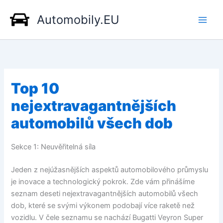
Přeskočit
Automobily.EU
na
obsah
Top 10
nejextravagantnějších
automobilů všech dob
Sekce 1: Neuvěřitelná síla
Jeden z nejúžasnějších aspektů automobilového průmyslu
je inovace a technologický pokrok. Zde vám přinášíme
seznam deseti nejextravagantnějších automobilů všech
dob, které se svými výkonem podobají více raketě než
vozidlu. V čele seznamu se nachází Bugatti Veyron Super