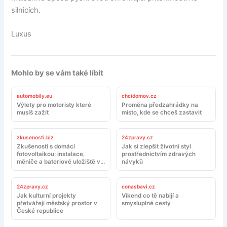
silnicích.
Luxus
Mohlo by se vám také líbit
automobily.eu
chcidomov.cz
Výlety pro motoristy které
Proměna předzahrádky na
musíš zažít
místo, kde se chceš zastavit
zkusenosti.biz
24zpravy.cz
Zkušenosti s domácí
Jak si zlepšit životní styl
fotovoltaikou: instalace,
prostřednictvím zdravých
měniče a bateriové uložiště v
návyků
reálném provozu
24zpravy.cz
conasbavi.cz
Jak kulturní projekty
Víkend co tě nabijí a
přetvářejí městský prostor v
smysluplné cesty
České republice