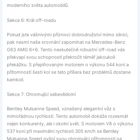
moderního světa automobilů.
Sekce 6: Král off-roadu
Pokud jste vášnivými příznivci dobrodružství mimo silnici,
pak nesmí naše srovnání zapomínat na Mercedes-Benz
G63 AMG 6×6. Tento neskutečně robustní off-road vás
překvapí svou schopností překročit téměř jakoukoli
překážku. S přeplňovaným motorem o výkonu 544 koní a
přítomností šesti kol se tato příšera bez problémů dostane
kamkoli.
Sekce 7: Ohromující sebevědomí
Bentley Mulsanne Speed, vznešený elegantní vůz s
mimořádnou rychlostí. Tento automobil dokáže rozesmát
nejen konkurenty, ale i okolní svět. S motorem V8 o výkonu
537 koní při maximální rychlosti 305 km/h se Bentley
Mulsanne Speed pyšní svou ohromující přítomností na