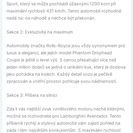
Sport, který se může pochlubit úžasnými 1200 koni při
maximální rychlosti 431 km/h. Tento automobil rozhodně
nedá nic na náhodě a nechce být překonán.
Sekce 2: Exkluzivita na maximum
Automobily značky Rolls-Royce jsou vždy synonymem pro
luxus a eleganci, ale jejich model Phantom Drophead
Coupe je ještě o level výš. S cenou přesahující více než
jeden milion dolarů se jedná o unikátní kus, který je doslova
jako pohádka na kolech. Každý detail vozu je pečlivě
zpracován a vnitřní prostor pohlcuje svou nádherností.
Sekce 3: Příšera na silnici
Zda li vás nejtišší zvuk vznětového motoru nechá klidnými,
možná se rozhodnete pro Lamborghini Aventador. Tento
příšerně rychlý a stylový automobil vám zajistí pohled na
záda i těm největším konkurentům. S maximální rychlostí