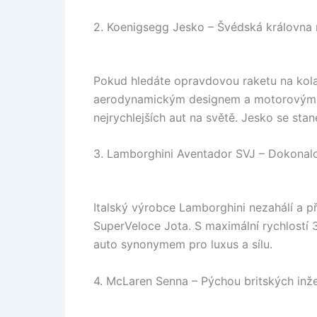
2. Koenigsegg Jesko – Švédská královna r
Pokud hledáte opravdovou raketu na kola
aerodynamickým designem a motorovým v
nejrychlejších aut na světě. Jesko se stan
3. Lamborghini Aventador SVJ – Dokonalos
Italský výrobce Lamborghini nezahálí a při
SuperVeloce Jota. S maximální rychlostí
auto synonymem pro luxus a sílu.
4. McLaren Senna – Pýchou britských inž