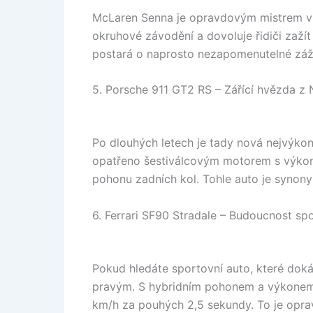
McLaren Senna je opravdovým mistrem v 
okruhové závodění a dovoluje řidiči zaží
postará o naprosto nezapomenutelné záži
5. Porsche 911 GT2 RS – Zářící hvězda 
Po dlouhých letech je tady nová nejvýkon
opatřeno šestiválcovým motorem s výkone
pohonu zadních kol. Tohle auto je synon
6. Ferrari SF90 Stradale – Budoucnost s
Pokud hledáte sportovní auto, které dokáž
pravým. S hybridním pohonem a výkonem 
km/h za pouhých 2,5 sekundy. To je opra