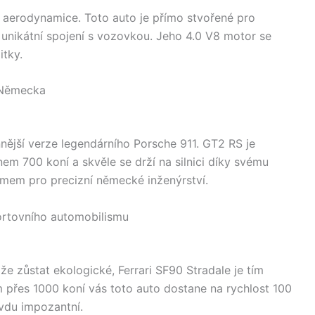
aerodynamice. Toto auto je přímo stvořené pro
t unikátní spojení s vozovkou. Jeho 4.0 V8 motor se
tky.
z Německa
nější verze legendárního Porsche 911. GT2 RS je
m 700 koní a skvěle se drží na silnici díky svému
ymem pro precizní německé inženýrství.
portovního automobilismu
e zůstat ekologické, Ferrari SF90 Stradale je tím
přes 1000 koní vás toto auto dostane na rychlost 100
vdu impozantní.