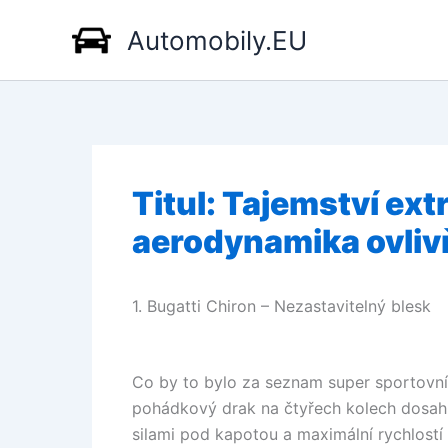
Přeskočit
Automobily.EU
na
obsah
Titul: Tajemství ext
aerodynamika ovliv
1. Bugatti Chiron – Nezastavitelný blesk
Co by to bylo za seznam super sportovní
pohádkový drak na čtyřech kolech dosahu
silami pod kapotou a maximální rychlostí 