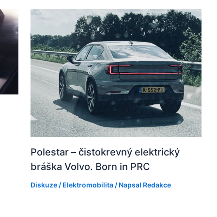
Polestar – čistokrevný elektrický
bráška Volvo. Born in PRC
Diskuze
/
Elektromobilita
/ Napsal
Redakce