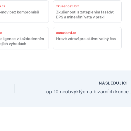
.cz
zkusenosti.biz
omov bez kompromisů
Zkušenosti s zateplením fasády:
EPS a minerální vata v praxi
cz
conasbavi.cz
teligence v každodenním
Hravé zdraví pro aktivní volný čas
jejích výhodách
NÁSLEDUJÍCÍ
Top 10 neobvyklých a bizarních konc