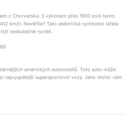
em z Chorvatska. S výkonem přes 1900 koní tento
12 km/h. Nevěříte? Tato elektrická rychlostní střela
být neskutečně rychlé.
966
ndárnějších amerických automobilů. Toto auto může
ezi nejvyspělejší supersportovní vozy. Jeho motor vám