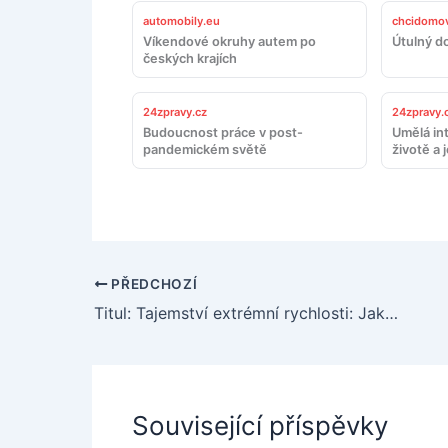
automobily.eu
chcidomov
Víkendové okruhy autem po
Útulný d
českých krajích
24zpravy.cz
24zpravy.
Budoucnost práce v post-
Umělá in
pandemickém světě
životě a 
PŘEDCHOZÍ
Titul: Tajemství extrémní rychlosti: Jak aerodynamika ovlivňuje výkon automobilů
Související příspěvky