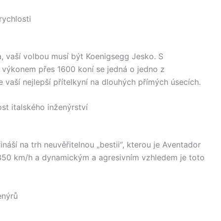
ychlosti
, vaší volbou musí být Koenigsegg Jesko. S
ýkonem přes 1600 koní se jedná o jedno z
e vaší nejlepší přítelkyní na dlouhých přímých úsecích.
t italského inženýrství
náší na trh neuvěřitelnou „bestii“, kterou je Aventador
 350 km/h a dynamickým a agresivním vzhledem je toto
enýrů