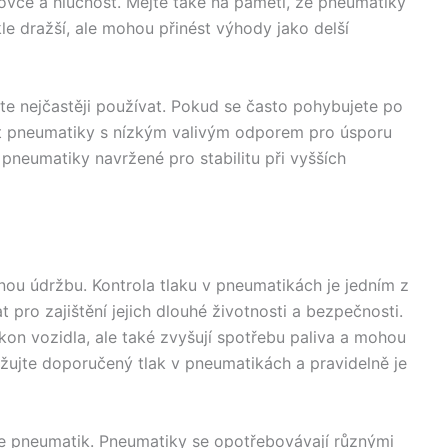
ovce a hlučnost. Mějte také na paměti, že pneumatiky
 dražší, ale mohou přinést výhody jako delší
ete nejčastěji používat. Pokud se často pohybujete po
 pneumatiky s nízkým valivým odporem pro úsporu
 pneumatiky navržené pro stabilitu při vyšších
lnou údržbu. Kontrola tlaku v pneumatikách je jedním z
t pro zajištění jejich dlouhé životnosti a bezpečnosti.
on vozidla, ale také zvyšují spotřebu paliva a mohou
žujte doporučený tlak v pneumatikách a pravidelně je
ce pneumatik. Pneumatiky se opotřebovávají různými