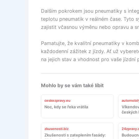
Dalším pokrokem jsou pneumatiky s integ
teplotu pneumatik v reálném čase. Tyto 
zajistit včasnou výměnu nebo opravu a sní
Pamatujte, že kvalitní pneumatiky v kom
každodenní zážitek z jízdy. Ať už vyberet
na jejich stav a vhodnost pro vaše jízdní
Mohlo by se vám také líbit
ceskezpravy.eu
automobil
Noc, kdy se řeka vrátila
Víkendov
českých 
zkusenosti.biz
24zpravy.
Zkušenosti s zateplením fasády:
Budoucno