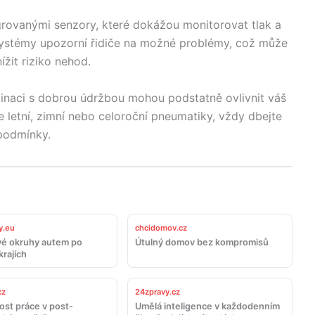
rovanými senzory, které dokážou monitorovat tlak a
systémy upozorní řidiče na možné problémy, což může
žit riziko nehod.
binaci s dobrou údržbou mohou podstatně ovlivnit váš
e letní, zimní nebo celoroční pneumatiky, vždy dbejte
 podmínky.
y.eu
chcidomov.cz
é okruhy autem po
Útulný domov bez kompromisů
krajích
cz
24zpravy.cz
st práce v post-
Umělá inteligence v každodenním