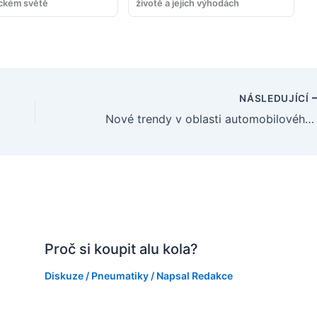
ckém světě
životě a jejích výhodách
NÁSLEDUJÍCÍ
Nové trendy v oblasti automobilového designu
Proč si koupit alu kola?
Diskuze
/
Pneumatiky
/ Napsal
Redakce