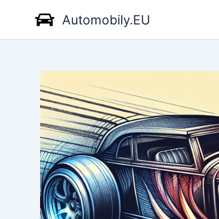
Přeskočit
Automobily.EU
na
obsah