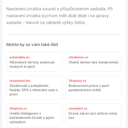
Nastavení zrcátka souvisí s přizpůsobením sedadla. Při
nastavení zrcátka bychom měli dbát dbát i na úpravy
sedadla – hlavně na základě výšky řidiče.
Mohlo by se vám také líbit
automobily.eu
chcidomov.cz
Víkendové okruhy autem po
Útulný domov bez kompromisů
českých krajích
zkusenosti.biz
24zpravy.cz
Zkušenosti s zateplením
Budoucnost práce v post-
fasády: EPS a minerální vata v
pandemickém světě
praxi
24zpravy.cz
conasbavi.cz
Umělá inteligence v
Hravé zdraví pro aktivní volný
každodenním životě a jejích
čas
výhodách