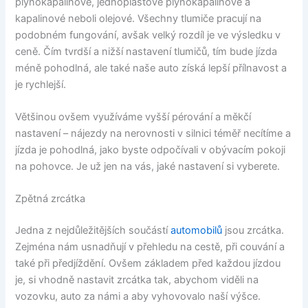
plynokapalinové, jednoplášťové plynokapalinové a
kapalinové neboli olejové. Všechny tlumiče pracují na
podobném fungování, avšak velký rozdíl je ve výsledku v
ceně. Čím tvrdší a nižší nastavení tlumičů, tím bude jízda
méně pohodlná, ale také naše auto získá lepší přílnavost a
je rychlejší.
Většinou ovšem využíváme vyšší pérování a měkčí
nastavení – nájezdy na nerovnosti v silnici téměř necítíme a
jízda je pohodlná, jako byste odpočívali v obývacím pokoji
na pohovce. Je už jen na vás, jaké nastavení si vyberete.
Zpětná zrcátka
Jedna z nejdůležitějších součástí
automobilů
jsou zrcátka.
Zejména nám usnadňují v přehledu na cestě, při couvání a
také při předjíždění. Ovšem základem před každou jízdou
je, si vhodně nastavit zrcátka tak, abychom viděli na
vozovku, auto za námi a aby vyhovovalo naší výšce.