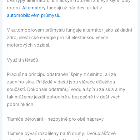
dva typy alternátoru: s hladkým rotorem a s vyniklými póly
rotoru.
Alternátory
fungují už pár desítek let v
automobilovém průmyslu
.
V automobilovém průmyslu funguje alternátor jako základní
zdroj elektrické energie pro síť elektrickou všech
motorových vozidel.
Využití stěračů
Pracují na principu odstranění špíny z čelního, a i ze
zadního skla. Při jízdě v dešti jsou stěrače důležitou
součástí. Dokonale odstraňují vodu a špínu ze skla a my
tak můžeme jezdit pohodlně a bezpečně i v deštivých
podmínkách.
Tlumiče pérování – nezbytné pro obě nápravy
Tlumiče bývají rozděleny na tři druhy. Dvouplášťové