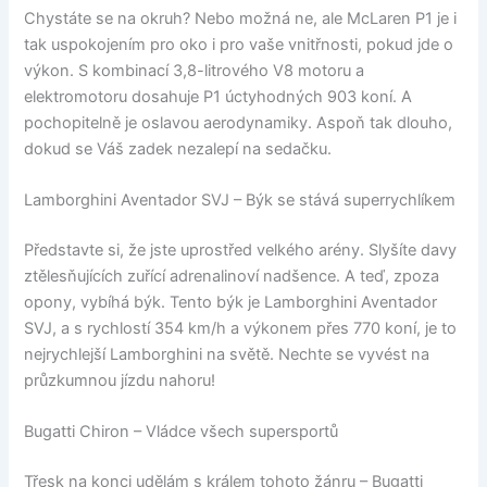
Chystáte se na okruh? Nebo možná ne, ale McLaren P1 je i
tak uspokojením pro oko i pro vaše vnitřnosti, pokud jde o
výkon. S kombinací 3,8-litrového V8 motoru a
elektromotoru dosahuje P1 úctyhodných 903 koní. A
pochopitelně je oslavou aerodynamiky. Aspoň tak dlouho,
dokud se Váš zadek nezalepí na sedačku.
Lamborghini Aventador SVJ – Býk se stává superrychlíkem
Představte si, že jste uprostřed velkého arény. Slyšíte davy
ztělesňujících zuřící adrenalinoví nadšence. A teď, zpoza
opony, vybíhá býk. Tento býk je Lamborghini Aventador
SVJ, a s rychlostí 354 km/h a výkonem přes 770 koní, je to
nejrychlejší Lamborghini na světě. Nechte se vyvést na
průzkumnou jízdu nahoru!
Bugatti Chiron – Vládce všech supersportů
Třesk na konci udělám s králem tohoto žánru – Bugatti