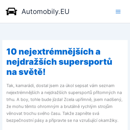
Přeskočit
Automobily.EU
na
obsah
10 nejextrémnějších a
nejdražších supersportů
na světě!
Tak, kamarádi, dostal jsem za úkol sepsat vám seznam
nejextrémnějších a nejdražších supersportů přítomných na
trhu. A boy, tohle bude jízda! Zcela upřímně, jsem nadšený,
že mohu těmto ohromným a brutálně rychlým strojům
věnovat trochu svého času. Takže zapněte svá
bezpečnostní pásy a připravte se na vzrušující okamžiky.