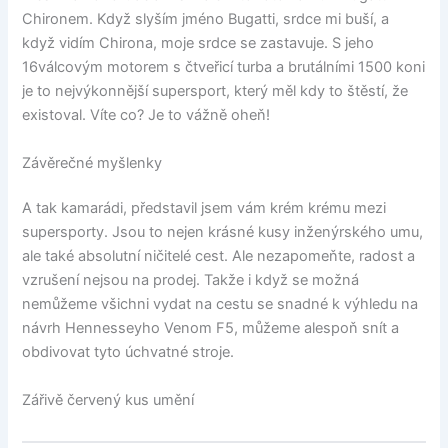
Chironem. Když slyším jméno Bugatti, srdce mi buší, a
když vidím Chirona, moje srdce se zastavuje. S jeho
16válcovým motorem s čtveřicí turba a brutálními 1500 koni
je to nejvýkonnější supersport, který měl kdy to štěstí, že
existoval. Víte co? Je to vážně oheň!
Závěrečné myšlenky
A tak kamarádi, představil jsem vám krém krému mezi
supersporty. Jsou to nejen krásné kusy inženýrského umu,
ale také absolutní ničitelé cest. Ale nezapomeňte, radost a
vzrušení nejsou na prodej. Takže i když se možná
nemůžeme všichni vydat na cestu se snadné k výhledu na
návrh Hennesseyho Venom F5, můžeme alespoň snít a
obdivovat tyto úchvatné stroje.
Zářivě červený kus umění