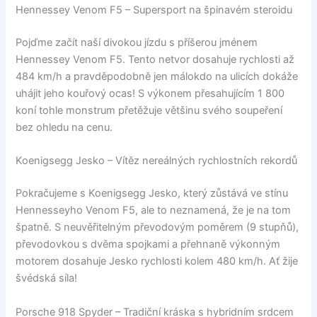
Hennessey Venom F5 – Supersport na špinavém steroidu
Pojďme začít naší divokou jízdu s příšerou jménem
Hennessey Venom F5. Tento netvor dosahuje rychlosti až
484 km/h a pravděpodobně jen málokdo na ulicích dokáže
uhájit jeho kouřový ocas! S výkonem přesahujícím 1 800
koní tohle monstrum přetěžuje většinu svého soupeření
bez ohledu na cenu.
Koenigsegg Jesko – Vítěz nereálných rychlostních rekordů
Pokračujeme s Koenigsegg Jesko, který zůstává ve stínu
Hennesseyho Venom F5, ale to neznamená, že je na tom
špatně. S neuvěřitelným převodovým poměrem (9 stupňů),
převodovkou s dvěma spojkami a přehnaně výkonným
motorem dosahuje Jesko rychlosti kolem 480 km/h. Ať žije
švédská síla!
Porsche 918 Spyder – Tradiční kráska s hybridním srdcem