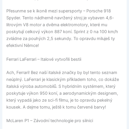
Přesunme se k ikoně mezi supersporty – Porsche 918
Spyder. Tento nádherně navržený stroj je vybaven 4,6-
litrovým V8 motor a dvěma elektromotory, které mu
poskytují celkový výkon 887 koní. Sprint z 0 na 100 km/h
zvládne za pouhých 2,5 sekundy. To opravdu miluješ ty
efektivní Němce!
Ferrari LaFerrari – Italové vytvořili bestii
Ach, Ferrari! Bez naší italské značky by byl tento seznam
neúplný. LaFerrari je klasickým příkladem toho, co dokáže
italská výroba automobilů. S hybridním systémem, který
poskytuje výkon 950 koní, a aerodynamickým designem,
který vypadá jako ze sci-fi filmu, je to opravdu pekelný
kousek. A dejme tomu, ještě k tomu červené barvy!
McLaren P1 – Závodní technologie pro silnici