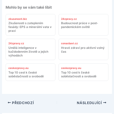
Mohlo by se vám také líbit
zkusenosti.biz
24zpravy.cz
Zkušenosti s zateplením
Budoucnost práce v post-
fasády: EPS a minerální vata v
pandemickém světě
praxi
24zpravy.cz
conasbavi.cz
Umělá inteligence v
Hravé zdraví pro aktivní volný
každodenním životě a jejích
čas
výhodách
ceskezpravy.eu
ceskezpravy.eu
Top 10 cest k české
Top 10 cest k české
soběstačnosti a svobodě
soběstačnosti a svobodě
PŘEDCHOZÍ
NÁSLEDUJÍCÍ