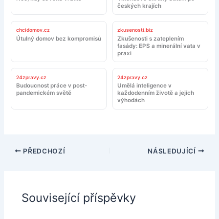
českých krajích
chcidomov.cz
zkusenosti.biz
Útulný domov bez kompromisů
Zkušenosti s zateplením
fasády: EPS a minerální vata v
praxi
24zpravy.cz
24zpravy.cz
Budoucnost práce v post-
Umělá inteligence v
pandemickém světě
každodenním životě a jejích
výhodách
PŘEDCHOZÍ
NÁSLEDUJÍCÍ
Související příspěvky