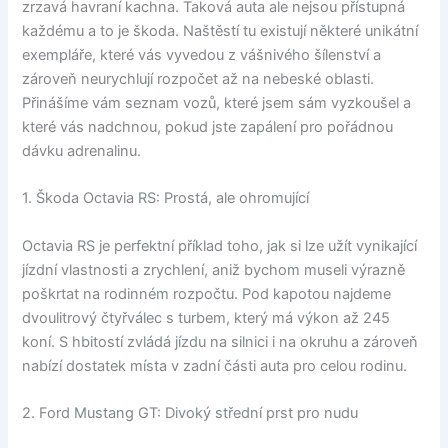
zrzavá havraní kachna. Taková auta ale nejsou přístupná
každému a to je škoda. Naštěstí tu existují některé unikátní
exempláře, které vás vyvedou z vášnivého šílenství a
zároveň neurychlují rozpočet až na nebeské oblasti.
Přinášíme vám seznam vozů, které jsem sám vyzkoušel a
které vás nadchnou, pokud jste zapálení pro pořádnou
dávku adrenalinu.
1. Škoda Octavia RS: Prostá, ale ohromující
Octavia RS je perfektní příklad toho, jak si lze užít vynikající
jízdní vlastnosti a zrychlení, aniž bychom museli výrazně
poškrtat na rodinném rozpočtu. Pod kapotou najdeme
dvoulitrový čtyřválec s turbem, který má výkon až 245
koní. S hbitostí zvládá jízdu na silnici i na okruhu a zároveň
nabízí dostatek místa v zadní části auta pro celou rodinu.
2. Ford Mustang GT: Divoký střední prst pro nudu