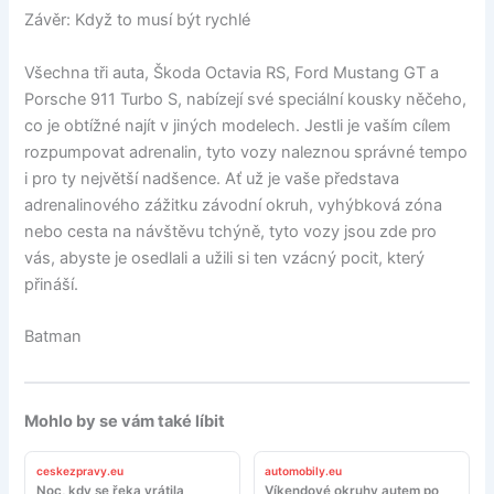
Závěr: Když to musí být rychlé
Všechna tři auta, Škoda Octavia RS, Ford Mustang GT a
Porsche 911 Turbo S, nabízejí své speciální kousky něčeho,
co je obtížné najít v jiných modelech. Jestli je vaším cílem
rozpumpovat adrenalin, tyto vozy naleznou správné tempo
i pro ty největší nadšence. Ať už je vaše představa
adrenalinového zážitku závodní okruh, vyhýbková zóna
nebo cesta na návštěvu tchýně, tyto vozy jsou zde pro
vás, abyste je osedlali a užili si ten vzácný pocit, který
přináší.
Batman
Mohlo by se vám také líbit
ceskezpravy.eu
automobily.eu
Noc, kdy se řeka vrátila
Víkendové okruhy autem po