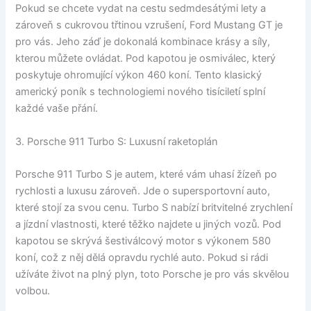
Pokud se chcete vydat na cestu sedmdesátými lety a
zároveň s cukrovou třtinou vzrušení, Ford Mustang GT je
pro vás. Jeho záď je dokonalá kombinace krásy a síly,
kterou můžete ovládat. Pod kapotou je osmiválec, který
poskytuje ohromující výkon 460 koní. Tento klasický
americký poník s technologiemi nového tisíciletí splní
každé vaše přání.
3. Porsche 911 Turbo S: Luxusní raketoplán
Porsche 911 Turbo S je autem, které vám uhasí žízeň po
rychlosti a luxusu zároveň. Jde o supersportovní auto,
které stojí za svou cenu. Turbo S nabízí britvitelné zrychlení
a jízdní vlastnosti, které těžko najdete u jiných vozů. Pod
kapotou se skrývá šestiválcový motor s výkonem 580
koní, což z něj dělá opravdu rychlé auto. Pokud si rádi
užíváte život na plný plyn, toto Porsche je pro vás skvělou
volbou.