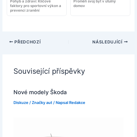
Pohyb a zdraví: Klíčové
Proměň svůj byt v útulný
faktory pro sportovní výkon a
domov
prevenci zranění
PŘEDCHOZÍ
NÁSLEDUJÍCÍ
Související příspěvky
Nové modely Škoda
Diskuze
/
Značky aut
/ Napsal
Redakce