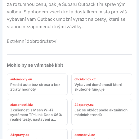
za rozumnou cenu, pak je Subaru Outback tím správným
volbou. S pohonem všech kol a dostatkem místa pro váš
vybavení vám Outback umožní vyrazit na cesty, které se
stanou nezapomenutelnými zážitky.
Extrémní dobrodružství
Mohlo by se vám také líbit
automobily.eu
chcidomov.cz
Prodat auto bez stresu a bez
Vybavení domácnosti které
ztráty hodnoty
skutečně funguje
zkusenosti.biz
24zpravy.cz
Zkušenosti s Mesh Wi-Fi
Jak se obléct podle aktuálních
systémem TP-Link Deco X60:
módních trendů
reálné testy, nastavení a
doporučení
24zpravy.cz
conasbavi.cz