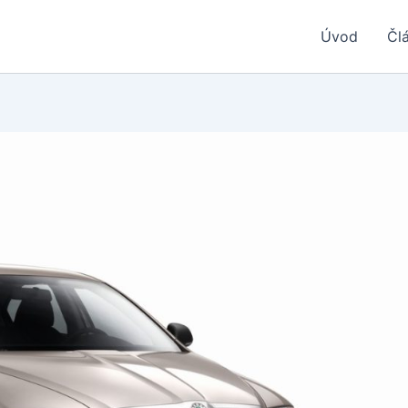
Úvod
Čl