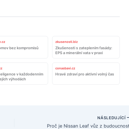
.cz
zkusenosti.biz
omov bez kompromisů
Zkušenosti s zateplením fasády:
EPS a minerální vata v praxi
cz
conasbavi.cz
teligence v každodenním
Hravé zdraví pro aktivní volný čas
jejích výhodách
NÁSLEDUJÍCÍ
Proč je Nissan Leaf vůz z budoucnost