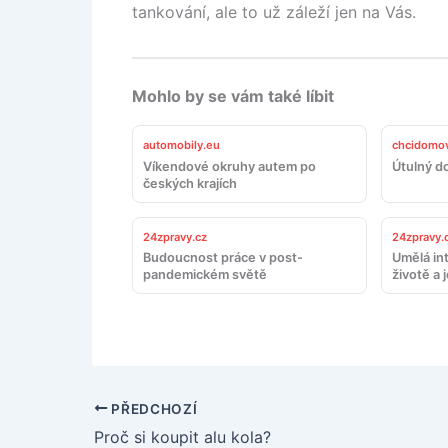
tankování, ale to už záleží jen na Vás.
Mohlo by se vám také líbit
automobily.eu
chcidomov
Víkendové okruhy autem po
Útulný d
českých krajích
24zpravy.cz
24zpravy.
Budoucnost práce v post-
Umělá in
pandemickém světě
životě a 
PŘEDCHOZÍ
Proč si koupit alu kola?