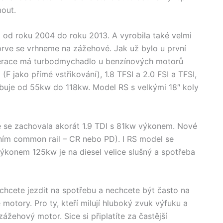
mout.
 od roku 2004 do roku 2013. A vyrobila také velmi
prve se vrhneme na zážehové. Jak už bylo u první
nerace má turbodmychadlo u benzínových motorů
SI (F jako přímé vstřikování), 1.8 TFSI a 2.0 FSI a TFSI,
buje od 55kw do 118kw. Model RS s velkými 18″ koly
e se zachovala akorát 1.9 TDI s 81kw výkonem. Nové
váním common rail – CR nebo PD). I RS model se
výkonem 125kw je na diesel velice slušný a spotřeba
chcete jezdit na spotřebu a nechcete být často na
motory. Pro ty, kteří milují hluboký zvuk výfuku a
ážehový motor. Sice si připlatíte za častější