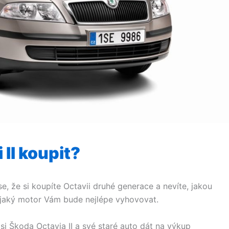
II koupit?
e, že si koupíte Octavii druhé generace a nevíte, jakou
jaký motor Vám bude nejlépe vyhovovat.
si Škoda Octavia II a své staré auto dát na výkup