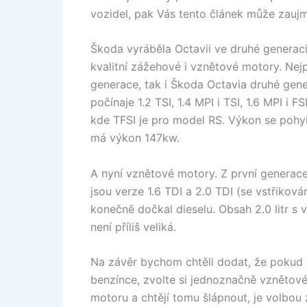
vozidel, pak Vás tento článek může zauj
Škoda vyráběla Octavii ve druhé generaci
kvalitní zážehové i vznětové motory. Nej
generace, tak i Škoda Octavia druhé ge
počínaje 1.2 TSI, 1.4 MPI i TSI, 1.6 MPI i F
kde TFSI je pro model RS. Výkon se pohy
má výkon 147kw.
A nyní vznětové motory. Z první generac
jsou verze 1.6 TDI a 2.0 TDI (se vstřiko
konečně dočkal dieselu. Obsah 2.0 litr s 
není příliš veliká.
Na závěr bychom chtěli dodat, že pokud 
benzínce, zvolte si jednoznačně vznětové 
motoru a chtějí tomu šlápnout, je volbou z