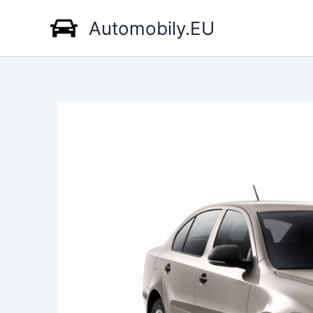
Přeskočit
Automobily.EU
na
obsah