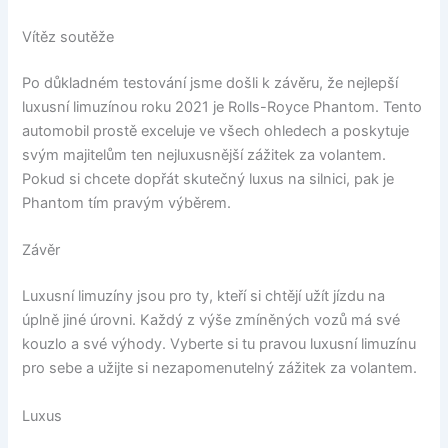
Vítěz soutěže
Po důkladném testování jsme došli k závěru, že nejlepší
luxusní limuzínou roku 2021 je Rolls-Royce Phantom. Tento
automobil prostě exceluje ve všech ohledech a poskytuje
svým majitelům ten nejluxusnější zážitek za volantem.
Pokud si chcete dopřát skutečný luxus na silnici, pak je
Phantom tím pravým výběrem.
Závěr
Luxusní limuzíny jsou pro ty, kteří si chtějí užít jízdu na
úplně jiné úrovni. Každý z výše zmíněných vozů má své
kouzlo a své výhody. Vyberte si tu pravou luxusní limuzínu
pro sebe a užijte si nezapomenutelný zážitek za volantem.
Luxus