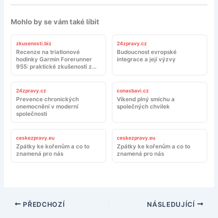
Mohlo by se vám také líbit
zkusenosti.biz
24zpravy.cz
Recenze na triatlonové
Budoucnost evropské
hodinky Garmin Forerunner
integrace a její výzvy
955: praktické zkušenosti z
tréninku a závodů
24zpravy.cz
conasbavi.cz
Prevence chronických
Víkend plný smíchu a
onemocnění v moderní
společných chvilek
společnosti
ceskezpravy.eu
ceskezpravy.eu
Zpátky ke kořenům a co to
Zpátky ke kořenům a co to
znamená pro nás
znamená pro nás
PŘEDCHOZÍ
NÁSLEDUJÍCÍ