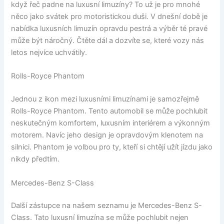
když řeč padne na luxusní limuzíny? To už je pro mnohé
něco jako svátek pro motoristickou duši. V dnešní době je
nabídka luxusních limuzín opravdu pestrá a výběr té pravé
může být náročný. Čtěte dál a dozvíte se, které vozy nás
letos nejvíce uchvátily.
Rolls-Royce Phantom
Jednou z ikon mezi luxusními limuzínami je samozřejmě
Rolls-Royce Phantom. Tento automobil se může pochlubit
neskutečným komfortem, luxusním interiérem a výkonným
motorem. Navíc jeho design je opravdovým klenotem na
silnici. Phantom je volbou pro ty, kteří si chtějí užít jízdu jako
nikdy předtím.
Mercedes-Benz S-Class
Další zástupce na našem seznamu je Mercedes-Benz S-
Class. Tato luxusní limuzína se může pochlubit nejen