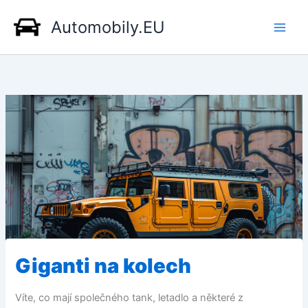
Přeskočit
Automobily.EU
na
obsah
Giganti na kolech
Víte, co mají společného tank, letadlo a některé z