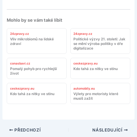
Mohlo by se vám také líbit
24zpravy.cz
24zpravy.cz
Vliv mikrobiomů na lidské
Politické výzvy 21. století: Jak
zdraví
se mění výroba politiky v éře
digitalizace
conasbavi.cz
ceskezpravy.eu
Pomalý pohyb pro rychlejší
Kdo tahá za nitky ve stínu
život
ceskezpravy.eu
automobily.eu
Kdo tahá za nitky ve stínu
Výlety pro motoristy které
musíš zažít
PŘEDCHOZÍ
NÁSLEDUJÍCÍ