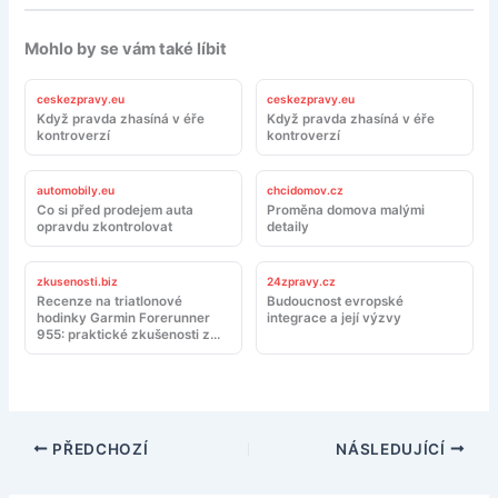
Mohlo by se vám také líbit
ceskezpravy.eu
ceskezpravy.eu
Když pravda zhasíná v éře
Když pravda zhasíná v éře
kontroverzí
kontroverzí
automobily.eu
chcidomov.cz
Co si před prodejem auta
Proměna domova malými
opravdu zkontrolovat
detaily
zkusenosti.biz
24zpravy.cz
Recenze na triatlonové
Budoucnost evropské
hodinky Garmin Forerunner
integrace a její výzvy
955: praktické zkušenosti z
tréninku a závodů
PŘEDCHOZÍ
NÁSLEDUJÍCÍ