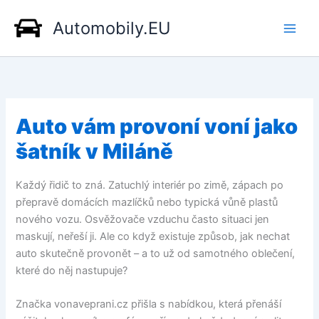
Přeskočit
Automobily.EU
na
obsah
Auto vám provoní voní jako
šatník v Miláně
Každý řidič to zná. Zatuchlý interiér po zimě, zápach po
přepravě domácích mazlíčků nebo typická vůně plastů
nového vozu. Osvěžovače vzduchu často situaci jen
maskují, neřeší ji. Ale co když existuje způsob, jak nechat
auto skutečně provonět – a to už od samotného oblečení,
které do něj nastupuje?
Značka vonaveprani.cz přišla s nabídkou, která přenáší