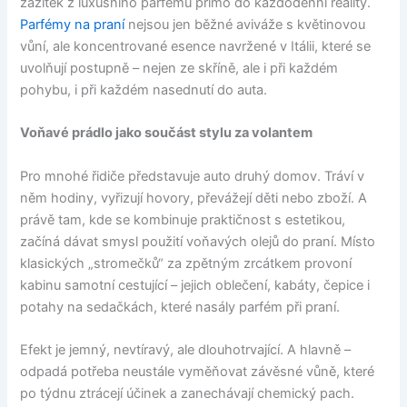
zážitek z luxusního parfému přímo do každodenní reality.
Parfémy na praní
nejsou jen běžné aviváže s květinovou
vůní, ale koncentrované esence navržené v Itálii, které se
uvolňují postupně – nejen ze skříně, ale i při každém
pohybu, i při každém nasednutí do auta.
Voňavé prádlo jako součást stylu za volantem
Pro mnohé řidiče představuje auto druhý domov. Tráví v
něm hodiny, vyřizují hovory, převážejí děti nebo zboží. A
právě tam, kde se kombinuje praktičnost s estetikou,
začíná dávat smysl použití voňavých olejů do praní. Místo
klasických „stromečků“ za zpětným zrcátkem provoní
kabinu samotní cestující – jejich oblečení, kabáty, čepice i
potahy na sedačkách, které nasály parfém při praní.
Efekt je jemný, nevtíravý, ale dlouhotrvající. A hlavně –
odpadá potřeba neustále vyměňovat závěsné vůně, které
po týdnu ztrácejí účinek a zanechávají chemický pach.