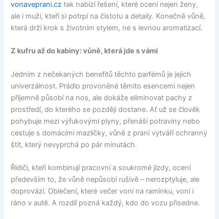
vonaveprani.cz
tak nabízí řešení, které ocení nejen ženy,
ale i muži, kteří si potrpí na čistotu a detaily. Konečně vůně,
která drží krok s životním stylem, ne s levnou aromatizací.
Z kufru až do kabiny: vůně, která jde s vámi
Jedním z nečekaných benefitů těchto parfémů je jejich
univerzálnost. Prádlo provoněné těmito esencemi nejen
příjemně působí na nos, ale dokáže eliminovat pachy z
prostředí, do kterého se později dostane. Ať už se člověk
pohybuje mezi výfukovými plyny, přenáší potraviny nebo
cestuje s domácími mazlíčky, vůně z praní vytváří ochranný
štít, který nevyprchá po pár minutách.
Řidiči, kteří kombinují pracovní a soukromé jízdy, ocení
především to, že vůně nepůsobí rušivě – nerozptyluje, ale
doprovází. Oblečení, které večer voní na ramínku, voní i
ráno v autě. A rozdíl pozná každý, kdo do vozu přisedne.