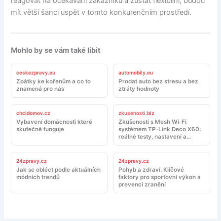
reagovat na očekávání zákazníků a zůstat flexibilní, budou
mít větší šanci uspět v tomto konkurenčním prostředí.
Mohlo by se vám také líbit
ceskezpravy.eu
automobily.eu
Zpátky ke kořenům a co to
Prodat auto bez stresu a bez
znamená pro nás
ztráty hodnoty
chcidomov.cz
zkusenosti.biz
Vybavení domácnosti které
Zkušenosti s Mesh Wi-Fi
skutečně funguje
systémem TP-Link Deco X60:
reálné testy, nastavení a
doporučení
24zpravy.cz
24zpravy.cz
Jak se obléct podle aktuálních
Pohyb a zdraví: Klíčové
módních trendů
faktory pro sportovní výkon a
prevenci zranění