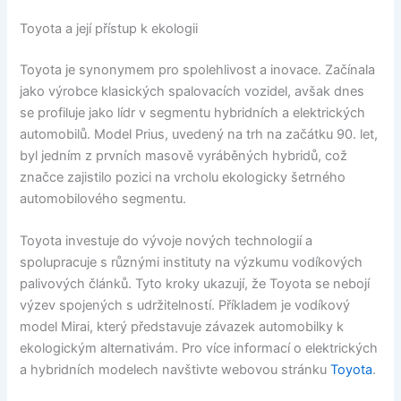
Toyota a její přístup k ekologii
Toyota je synonymem pro spolehlivost a inovace. Začínala
jako výrobce klasických spalovacích vozidel, avšak dnes
se profiluje jako lídr v segmentu hybridních a elektrických
automobilů. Model Prius, uvedený na trh na začátku 90. let,
byl jedním z prvních masově vyráběných hybridů, což
značce zajistilo pozici na vrcholu ekologicky šetrného
automobilového segmentu.
Toyota investuje do vývoje nových technologií a
spolupracuje s různými instituty na výzkumu vodíkových
palivových článků. Tyto kroky ukazují, že Toyota se nebojí
výzev spojených s udržitelností. Příkladem je vodíkový
model Mirai, který představuje závazek automobilky k
ekologickým alternativám. Pro více informací o elektrických
a hybridních modelech navštivte webovou stránku
Toyota
.