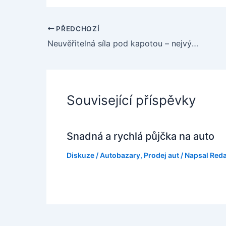
PŘEDCHOZÍ
Neuvěřitelná síla pod kapotou – nejvýkonnější superauta, která vás dostanou na sedadlo
Související příspěvky
Snadná a rychlá půjčka na auto
Diskuze
/
Autobazary
,
Prodej aut
/ Napsal
Red