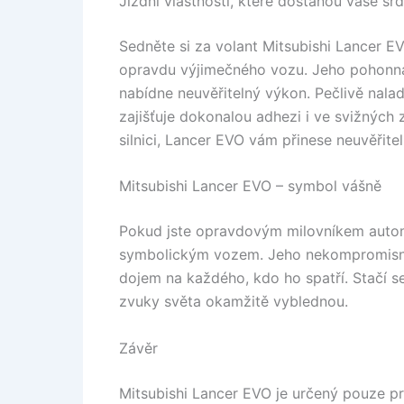
Jízdní vlastnosti, které dostanou vaše sr
Sedněte si za volant Mitsubishi Lancer EVO
opravdu výjimečného vozu. Jeho pohonná
nabídne neuvěřitelný výkon. Pečlivě na
zajišťuje dokonalou adhezi i ve svižných
silnici, Lancer EVO vám přinese neuvěřitel
Mitsubishi Lancer EVO – symbol vášně
Pokud jste opravdovým milovníkem automo
symbolickým vozem. Jeho nekompromisní c
dojem na každého, kdo ho spatří. Stačí 
zvuky světa okamžitě vyblednou.
Závěr
Mitsubishi Lancer EVO je určený pouze pr