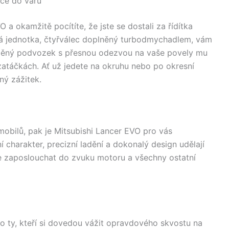
dce do varu
 a okamžitě pocítíte, že jste se dostali za řídítka
 jednotka, čtyřválec doplněný turbodmychadlem, vám
laděný podvozek s přesnou odezvou na vaše povely mu
 zatáčkách. Ať už jedete na okruhu nebo po okresní
ný zážitek.
bilů, pak je Mitsubishi Lancer EVO pro vás
harakter, precizní ladění a dokonalý design udělají
se zaposlouchat do zvuku motoru a všechny ostatní
o ty, kteří si dovedou vážit opravdového skvostu na