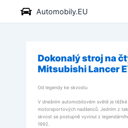
Přeskočit
Automobily.EU
na
obsah
Dokonalý stroj na č
Mitsubishi Lancer E
Od legendy ke skvostu
V dnešním automobilovém světě je těžké n
motorsportových nadšenců. Jedním z tako
skvost se postupně vyvinul z legendárního
1992.