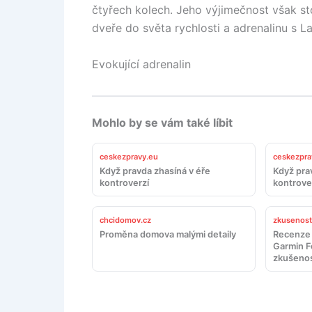
čtyřech kolech. Jeho výjimečnost však sto
dveře do světa rychlosti a adrenalinu s 
Evokující adrenalin
Mohlo by se vám také líbit
ceskezpravy.eu
ceskezpra
Když pravda zhasíná v éře
Když pra
kontroverzí
kontrove
chcidomov.cz
zkusenosti
Proměna domova malými detaily
Recenze 
Garmin F
zkušenos