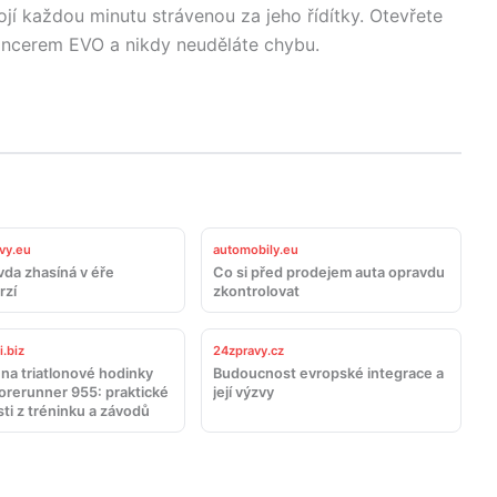
jí každou minutu strávenou za jeho řídítky. Otevřete
Lancerem EVO a nikdy neuděláte chybu.
vy.eu
automobily.eu
vda zhasíná v éře
Co si před prodejem auta opravdu
rzí
zkontrolovat
.biz
24zpravy.cz
na triatlonové hodinky
Budoucnost evropské integrace a
orerunner 955: praktické
její výzvy
ti z tréninku a závodů