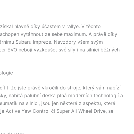
získal hlavně díky účastem v rallye. V těchto
 schopen vytáhnout ze sebe maximum. A právě díky
dárnímu Subaru Impreze. Navzdory všem svým
r EVO nebojí vyzkoušet své síly i na silnici běžných
ologie
tit, že jste právě vkročili do stroje, který vám nabízí
ky, nabitá palubní deska plná moderních technologií a
umatik na silnici, jsou jen některé z aspektů, které
je Active Yaw Control či Super All Wheel Drive, se