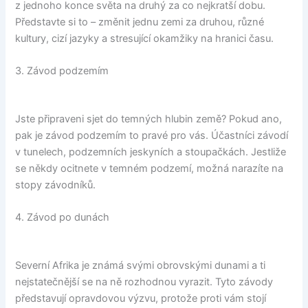
z jednoho konce světa na druhý za co nejkratší dobu.
Představte si to – změnit jednu zemi za druhou, různé
kultury, cizí jazyky a stresující okamžiky na hranici času.
3. Závod podzemím
Jste připraveni sjet do temných hlubin země? Pokud ano,
pak je závod podzemím to pravé pro vás. Účastníci závodí
v tunelech, podzemních jeskyních a stoupačkách. Jestliže
se někdy ocitnete v temném podzemí, možná narazíte na
stopy závodníků.
4. Závod po dunách
Severní Afrika je známá svými obrovskými dunami a ti
nejstatečnější se na ně rozhodnou vyrazit. Tyto závody
představují opravdovou výzvu, protože proti vám stojí