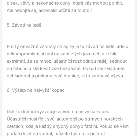
písek, větry a nekonečné duny, které vás mohou pohltit.
Ale nebojte se, adrenalin určitě za to stojí.
5. Závod na ledě
Pro ty odvážné vzrostlý chlapíky je tu závod na ledě. Jde o
nekompromisní utkání na zamrzlých jezerech a je tak
extrémní, že se mnozí účastníci rozhodnou raději sednout
na tribunu a sledovat vše bezpečně. Pokud ale zvládnete
ochladnout a překonat své hranice, je to zajímavá výzva.
6. Výšlap na nejvyšší kopec
Další extrémní výzvou je závod na nejvyšší kopec.
Účastníci musí řídit svůj automobil po strmých horských
cestách, kde je každý chybný pohyb fatální. Pokud se vám
podaří dojet na vrchol, můžete být na sebe hrdí.