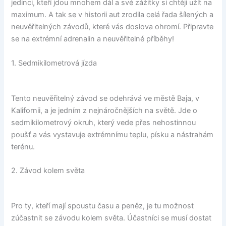
jedinci, kteří jdou mnohem dál a své zážitky si chtějí užít na
maximum. A tak se v historii aut zrodila celá řada šílených a
neuvěřitelných závodů, které vás doslova ohromí. Připravte
se na extrémní adrenalin a neuvěřitelné příběhy!
1. Sedmikilometrová jízda
Tento neuvěřitelný závod se odehrává ve městě Baja, v
Kalifornii, a je jedním z nejnáročnějších na světě. Jde o
sedmikilometrový okruh, který vede přes nehostinnou
poušť a vás vystavuje extrémnímu teplu, písku a nástrahám
terénu.
2. Závod kolem světa
Pro ty, kteří mají spoustu času a peněz, je tu možnost
zúčastnit se závodu kolem světa. Účastníci se musí dostat