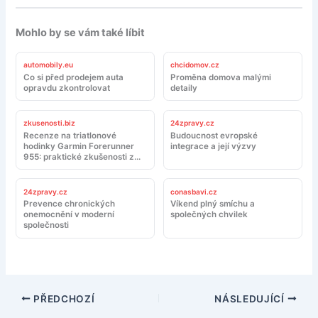
Mohlo by se vám také líbit
automobily.eu
chcidomov.cz
Co si před prodejem auta
Proměna domova malými
opravdu zkontrolovat
detaily
zkusenosti.biz
24zpravy.cz
Recenze na triatlonové
Budoucnost evropské
hodinky Garmin Forerunner
integrace a její výzvy
955: praktické zkušenosti z
tréninku a závodů
24zpravy.cz
conasbavi.cz
Prevence chronických
Víkend plný smíchu a
onemocnění v moderní
společných chvilek
společnosti
PŘEDCHOZÍ
NÁSLEDUJÍCÍ