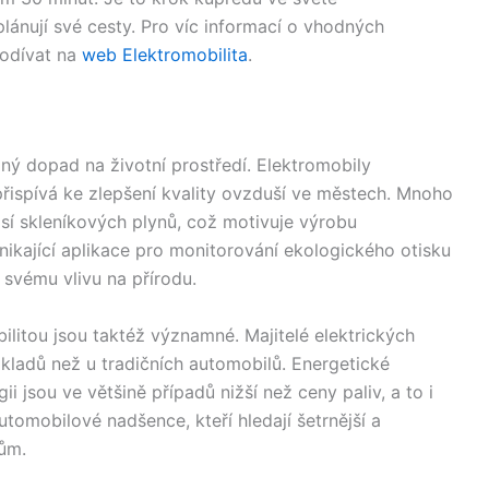
lánují své cesty. Pro víc informací o vhodných
podívat na
web Elektromobilita
.
ný dopad na životní prostředí. Elektromobily
řispívá ke zlepšení kvality ovzduší ve městech. Mnoho
misí skleníkových plynů, což motivuje výrobu
nikající aplikace pro monitorování ekologického otisku
svému vlivu na přírodu.
litou jsou taktéž významné. Majitelé elektrických
kladů než u tradičních automobilů. Energetické
ii jsou ve většině případů nižší než ceny paliv, a to i
utomobilové nadšence, kteří hledají šetrnější a
zům.