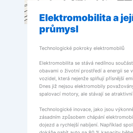
Elektromobilita a je
průmysl
Technologické pokroky elektromobilů
Elektromobilita se stává nedílnou součás
obavami o životní prostředí a energii se 
vozidel, která nejenže splňují přísnější e
Dnes již nejsou elektromobily považován
spalovací motory, ale stávají se atraktivn
Technologické inovace, jako jsou výkonně
zásadním způsobem chápání elektromobilit
dojezd a rychlejší nabíjení. Například spo
dokáže nabít auto na 80 % kapacity běhe