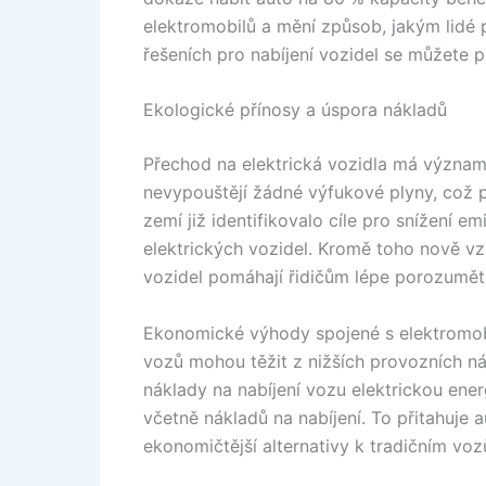
elektromobilů a mění způsob, jakým lidé p
řešeních pro nabíjení vozidel se můžete 
Ekologické přínosy a úspora nákladů
Přechod na elektrická vozidla má význam
nevypouštějí žádné výfukové plyny, což p
zemí již identifikovalo cíle pro snížení e
elektrických vozidel. Kromě toho nově vz
vozidel pomáhají řidičům lépe porozumět 
Ekonomické výhody spojené s elektromobi
vozů mohou těžit z nižších provozních ná
náklady na nabíjení vozu elektrickou energ
včetně nákladů na nabíjení. To přitahuje a
ekonomičtější alternativy k tradičním vo