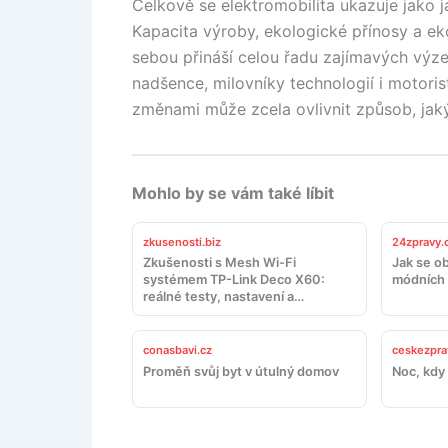
Celkově se elektromobilita ukazuje jako 
Kapacita výroby, ekologické přínosy a ek
sebou přináší celou řadu zajímavých výz
nadšence, milovníky technologií i motoris
změnami může zcela ovlivnit způsob, ja
Mohlo by se vám také líbit
zkusenosti.biz
24zpravy.
Zkušenosti s Mesh Wi-Fi
Jak se ob
systémem TP-Link Deco X60:
módních 
reálné testy, nastavení a
doporučení
conasbavi.cz
ceskezpra
Proměň svůj byt v útulný domov
Noc, kdy 