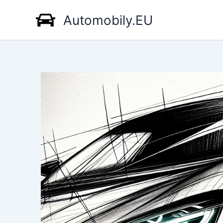
Přeskočit
Automobily.EU
na
obsah