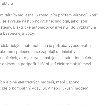
truktura
m dál tím víc jasná. S rostoucím počtem výrobců, kteří
, se zvyšuje nástup nových technologií, jako jsou
systémy. Elektrické automobilky investují do výzkumu a
 a bezpečnější vozy.
 elektrických automobilech je potřeba vybudovat a
oukromé společnosti se zapojují do iniciativ
abíječek, a to jak rychlonabíjecích, tak i domácích
 dojezdu a podpořit širší přijetí elektromobilů mezi
ích a plně elektrických modelů, které uspokojují
ž jde o kompaktní vozy, SUV nebo luxusní modely,