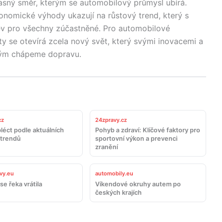
jasný směr, kterým se automobilový průmysl ubírá.
onomické výhody ukazují na růstový trend, který s
ev pro všechny zúčastněné. Pro automobilové
ty se otevírá zcela nový svět, který svými inovacemi a
kým chápeme dopravu.
cz
24zpravy.cz
léct podle aktuálních
Pohyb a zdraví: Klíčové faktory pro
trendů
sportovní výkon a prevenci
zranění
vy.eu
automobily.eu
se řeka vrátila
Víkendové okruhy autem po
českých krajích