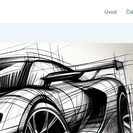
Úvod
Čl