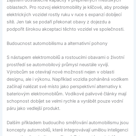
oblastech. Pro rozvoj elektromobility je klíčové, aby prodeje
elektrických vozidel rostly ruku v ruce s expanzí dobíjecí
sítě. Jen tak se podaří překonat obavy z dojezdu a
podpořit širokou akceptaci těchto vozidel ve společnosti.
Budoucnost automobilismu a alternativní pohony
S nástupem elektromobilů a rostoucími obavami o životní
prostředí se automobilový průmysl neustále vyvíjí.
Výrobcům se otevírají nové možnosti nejen v oblasti
designu, ale i výkonu. Například vozidla poháněná vodíkem
začínají nalézat své místo jako perspektivní alternativy k
bateriovým elektromobilům. Vodíkové palivové články mají
schopnost dobíjet se velmi rychle a vyrábět pouze vodní
páru jako vedlejší produkt.
Dalším příkladem budoucího směřování automobilismu jsou
koncepty automobilů, které integrovávají umělou inteligenci