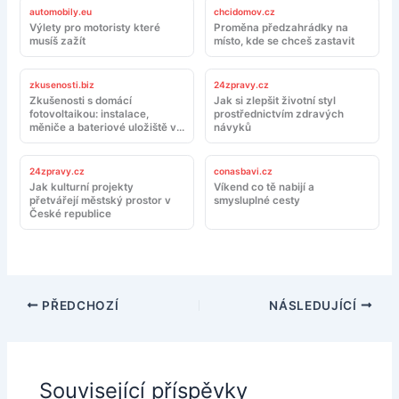
automobily.eu
chcidomov.cz
Výlety pro motoristy které
Proměna předzahrádky na
musíš zažít
místo, kde se chceš zastavit
zkusenosti.biz
24zpravy.cz
Zkušenosti s domácí
Jak si zlepšit životní styl
fotovoltaikou: instalace,
prostřednictvím zdravých
měniče a bateriové uložiště v
návyků
reálném provozu
24zpravy.cz
conasbavi.cz
Jak kulturní projekty
Víkend co tě nabijí a
přetvářejí městský prostor v
smysluplné cesty
České republice
PŘEDCHOZÍ
NÁSLEDUJÍCÍ
Související příspěvky