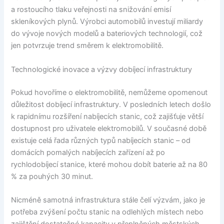
a rostoucího tlaku veřejnosti na snižování emisí
skleníkových plynů. Výrobci automobilů investují miliardy
do vývoje nových modelů a bateriových technologií, což
jen potvrzuje trend směrem k elektromobilitě.
Technologické inovace a výzvy dobíjecí infrastruktury
Pokud hovoříme o elektromobilitě, nemůžeme opomenout
důležitost dobíjecí infrastruktury. V posledních letech došlo
k rapidnímu rozšíření nabíjecích stanic, což zajišťuje větší
dostupnost pro uživatele elektromobilů. V současné době
existuje celá řada různých typů nabíjecích stanic – od
domácích pomalých nabíjecích zařízení až po
rychlodobíjecí stanice, které mohou dobít baterie až na 80
% za pouhých 30 minut.
Nicméně samotná infrastruktura stále čelí výzvám, jako je
potřeba zvýšení počtu stanic na odlehlých místech nebo
zajištění dostatečné kapacity v přeplněných městských