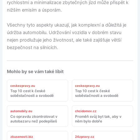
rychlostmi a minimalizace zbytečných jízd může přispět k
nižším emisím a úsporám.
Všechny tyto aspekty ukazují, jak komplexní a důležitá je
údržba automobilu. Udržování vozidla v dobrém stavu
nejen prodlužuje jeho životnost, ale také zajišťuje větší
bezpečnost na silnicích.
Mohlo by se vám také líbit
ceskezpravy.eu
ceskezpravy.eu
Top 10 cest k české
Top 10 cest k české
soběstačnosti a svobodě
soběstačnosti a svobodě
automobily.eu
chcidomov.cz
Co opravdu zkontrolovat v
Proměň svůj byt tak, aby v
autobazaru než podepíšeš
něm bylo dobře
zkusenosti.biz
24zpravy.cz