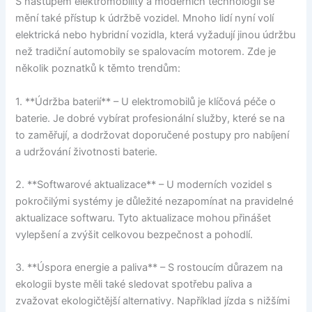
S nástupem elektromobility a moderních technologií se
mění také přístup k údržbě vozidel. Mnoho lidí nyní volí
elektrická nebo hybridní vozidla, která vyžadují jinou údržbu
než tradiční automobily se spalovacím motorem. Zde je
několik poznatků k těmto trendům:
1. **Údržba baterií** – U elektromobilů je klíčová péče o
baterie. Je dobré vybírat profesionální služby, které se na
to zaměřují, a dodržovat doporučené postupy pro nabíjení
a udržování životnosti baterie.
2. **Softwarové aktualizace** – U moderních vozidel s
pokročilými systémy je důležité nezapomínat na pravidelné
aktualizace softwaru. Tyto aktualizace mohou přinášet
vylepšení a zvýšit celkovou bezpečnost a pohodlí.
3. **Úspora energie a paliva** – S rostoucím důrazem na
ekologii byste měli také sledovat spotřebu paliva a
zvažovat ekologičtější alternativy. Například jízda s nižšími