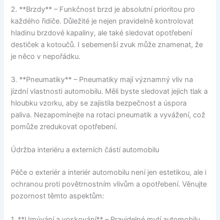
2. **Brzdy** – Funkčnost brzd je absolutní prioritou pro
každého řidiče. Důležité je nejen pravidelně kontrolovat
hladinu brzdové kapaliny, ale také sledovat opotřebení
destiček a kotoučů. I sebemenší zvuk může znamenat, že
je něco v nepořádku.
3. **Pneumatiky** – Pneumatiky mají významný vliv na
jízdní vlastnosti automobilu. Měli byste sledovat jejich tlak a
hloubku vzorku, aby se zajistila bezpečnost a úspora
paliva. Nezapomínejte na rotaci pneumatik a vyvážení, což
pomůže zredukovat opotřebení.
Údržba interiéru a externích částí automobilu
Péče o exteriér a interiér automobilu není jen estetikou, ale i
ochranou proti povětrnostním vlivům a opotřebení. Věnujte
pozornost těmto aspektům:
1. **Umývání a voskování** – Pravidelné mytí automobilu