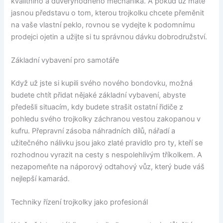
kvalitního a důvěryhodného mechanika. A pokud už máte
jasnou představu o tom, kterou trojkolku chcete přeměnit
na vaše vlastní peklo, rovnou se vydejte k podomnímu
prodejci ojetin a užijte si tu správnou dávku dobrodružství.
Základní vybavení pro samotáře
Když už jste si kupili svého nového bondovku, možná
budete chtít přidat nějaké základní vybavení, abyste
předešli situacím, kdy budete strašit ostatní řidiče z
pohledu svého trojkolky záchranou vestou zakopanou v
kufru. Přepravní zásoba náhradních dílů, nářadí a
užitečného nálivku jsou jako zlaté pravidlo pro ty, kteří se
rozhodnou vyrazit na cesty s nespolehlivým tříkolkem. A
nezapomeňte na náporový odtahový vůz, který bude váš
nejlepší kamarád.
Techniky řízení trojkolky jako profesionál