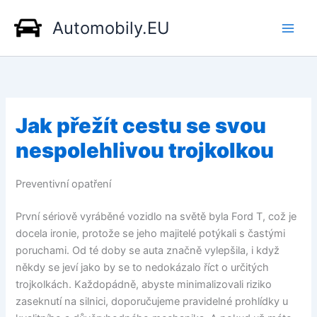
Přeskočit
Automobily.EU
na
obsah
Jak přežít cestu se svou
nespolehlivou trojkolkou
Preventivní opatření
První sériově vyráběné vozidlo na světě byla Ford T, což je
docela ironie, protože se jeho majitelé potýkali s častými
poruchami. Od té doby se auta značně vylepšila, i když
někdy se jeví jako by se to nedokázalo říct o určitých
trojkolkách. Každopádně, abyste minimalizovali riziko
zaseknutí na silnici, doporučujeme pravidelné prohlídky u