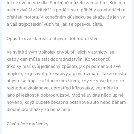
tříkolkového vozidla. Společně můžete zahrát hru „Kdo má
nejhrozivější zážitek?“ a podělit se o příběhy o nehodách a
přehřátí motoru. V konečném důsledku se ukáže, že jen vy
a váš trojposlední vůz víte, jak se opravdu cítíte.
Opusťte své starosti a objevte dobrodružství
Ve světě živým trojkolek chybí, při jejich vlastnictví se
každý den může stát dobrodružstvím. Koneckonců,
tříkolky mají svůj jedinečný způsob, jak připomenout své
majitele, že je život překvapivý a plný rozmarů. Takže místo
abyste se trápili každou okamžikem, kdy se vaše trojkolka
rozhodne zkolabovat uprostřed křižovatky, vezměte to
jako příležitost k dobrodružství. Možná uvidíte něco úplně
nového, když budete čekat na odtahové auto nebo během
dlouhé procházky za benzínem.
Závěrečné myšlenky