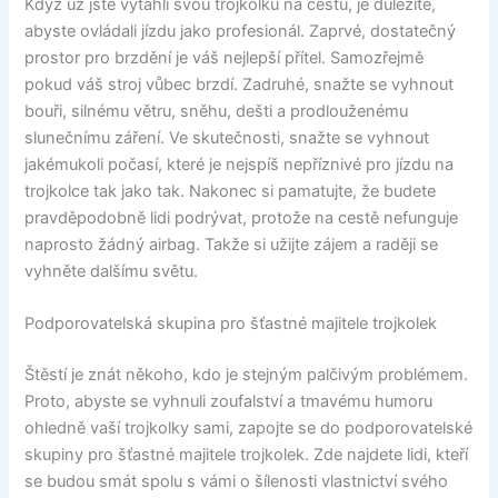
Když už jste vytáhli svou trojkolku na cestu, je důležité,
abyste ovládali jízdu jako profesionál. Zaprvé, dostatečný
prostor pro brzdění je váš nejlepší přítel. Samozřejmě
pokud váš stroj vůbec brzdí. Zadruhé, snažte se vyhnout
bouři, silnému větru, sněhu, dešti a prodlouženému
slunečnímu záření. Ve skutečnosti, snažte se vyhnout
jakémukoli počasí, které je nejspíš nepříznivé pro jízdu na
trojkolce tak jako tak. Nakonec si pamatujte, že budete
pravděpodobně lidi podrývat, protože na cestě nefunguje
naprosto žádný airbag. Takže si užijte zájem a raději se
vyhněte dalšímu světu.
Podporovatelská skupina pro šťastné majitele trojkolek
Štěstí je znát někoho, kdo je stejným palčivým problémem.
Proto, abyste se vyhnuli zoufalství a tmavému humoru
ohledně vaší trojkolky sami, zapojte se do podporovatelské
skupiny pro šťastné majitele trojkolek. Zde najdete lidi, kteří
se budou smát spolu s vámi o šílenosti vlastnictví svého