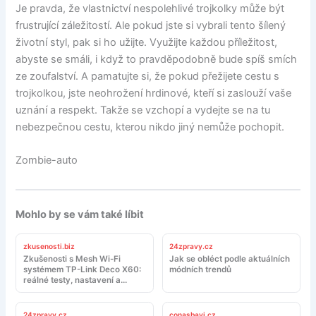
Je pravda, že vlastnictví nespolehlivé trojkolky může být
frustrující záležitostí. Ale pokud jste si vybrali tento šílený
životní styl, pak si ho užijte. Využijte každou příležitost,
abyste se smáli, i když to pravděpodobně bude spíš smích
ze zoufalství. A pamatujte si, že pokud přežijete cestu s
trojkolkou, jste neohrožení hrdinové, kteří si zaslouží vaše
uznání a respekt. Takže se vzchopí a vydejte se na tu
nebezpečnou cestu, kterou nikdo jiný nemůže pochopit.
Zombie-auto
Mohlo by se vám také líbit
zkusenosti.biz
24zpravy.cz
Zkušenosti s Mesh Wi-Fi
Jak se obléct podle aktuálních
systémem TP-Link Deco X60:
módních trendů
reálné testy, nastavení a
doporučení
24zpravy.cz
conasbavi.cz