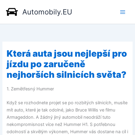
Přeskočit
Automobily.EU
na
obsah
Která auta jsou nejlepší pro
jízdu po zaručeně
nejhorších silnicích světa?
1. Zemětřesný Hummer
Když se rozhodnete projet se po rozbitých silnicích, musíte
mít auto, které je tak odolné, jako Bruce Willis ve filmu
Armageddon. A žádný jiný automobil neodráží tuto
nekompromisnost více než Hummer H1. S potřebnou
odolností a skvělým výkonem, Hummer vás dostane na cíl i