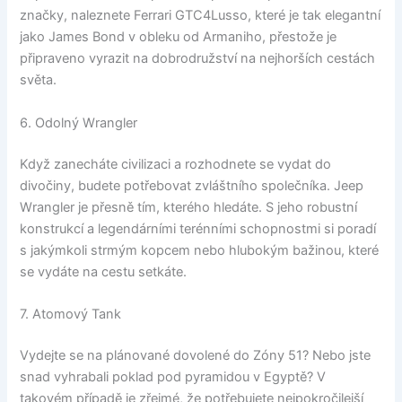
značky, naleznete Ferrari GTC4Lusso, které je tak elegantní
jako James Bond v obleku od Armaniho, přestože je
připraveno vyrazit na dobrodružství na nejhorších cestách
světa.
6. Odolný Wrangler
Když zanecháte civilizaci a rozhodnete se vydat do
divočiny, budete potřebovat zvláštního společníka. Jeep
Wrangler je přesně tím, kterého hledáte. S jeho robustní
konstrukcí a legendárními terénními schopnostmi si poradí
s jakýmkoli strmým kopcem nebo hlubokým bažinou, které
se vydáte na cestu setkáte.
7. Atomový Tank
Vydejte se na plánované dovolené do Zóny 51? Nebo jste
snad vyhrabali poklad pod pyramidou v Egyptě? V
takovém případě je zřejmé, že potřebujete nejpokročilejší