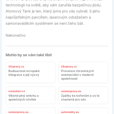
technologii na světě, aby vám zaručila bezpečnou jízdu.
Atomový Tank je ten, který jsme pro vás vybrali. S jeho
neprůstřelným pancířem, laserovým odražečem a
samonaváděcím systémem se není čeho bát.
Nekonečno
Mohlo by se vám také líbit
24zpravy.cz
24zpravy.cz
Budoucnost evropské
Prevence chronických
integrace a její výzvy
onemocnění v moderní
společnosti
conasbavi.cz
ceskezpravy.eu
Víkend plný smíchu a
Zpátky ke kořenům a co to
společných chvilek
znamená pro nás
ceskezpravy.eu
automobily.eu