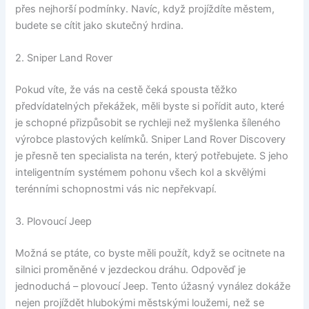
přes nejhorší podmínky. Navíc, když projíždíte městem,
budete se cítit jako skutečný hrdina.
2. Sniper Land Rover
Pokud víte, že vás na cestě čeká spousta těžko
předvídatelných překážek, měli byste si pořídit auto, které
je schopné přizpůsobit se rychleji než myšlenka šíleného
výrobce plastových kelímků. Sniper Land Rover Discovery
je přesně ten specialista na terén, který potřebujete. S jeho
inteligentním systémem pohonu všech kol a skvělými
terénními schopnostmi vás nic nepřekvapí.
3. Plovoucí Jeep
Možná se ptáte, co byste měli použít, když se ocitnete na
silnici proměněné v jezdeckou dráhu. Odpověď je
jednoduchá – plovoucí Jeep. Tento úžasný vynález dokáže
nejen projíždět hlubokými městskými loužemi, než se