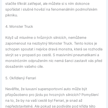
stačíte třikrát zatřepat, ale můžete si s ním dokonce
spořádat i slušné hovězí na fenomenálním podmořském
pikniku.
4. Monster Truck
Když už mluvíme o hrůzných silnicích, nemůžeme
zapomenout na nezbytný Monster Truck. Tento kolos je
schopen spoutat i nejvíce dravá monstra, která se rozhodla
skrýt se v propasti po cestě. S masivními pneumatikami a
monstrózním odpružením nic nemá šanci zastavit vás před
dosažením vašeho cíle.
5. Okřídlený Ferrari
Nevěříte, že luxusní supersportovní auto může být
přizpůsobeno pro jízdu po hrozných silnicích? Pomyšlení
na to, že by na vaší cestě byl Ferrari, je snad až
nepředstavitelné. Ale pokud se podíváte pod křídla této