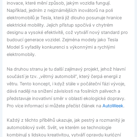
inovace, které mění způsob, jakým vozidla fungují.
Například, jedním z nejznámějších inovátorů na poli
elektromobilů je Tesla, která již dlouho posunuje hranice
elektrické mobility. Jejich přístup spočívá v chytrém
designu a vysoké efektivitě, což vytváří nový standard pro
budoucí generace vozidel. Zejména modely jako Tesla
Model S vyřadily konkurenci s výkonnými a rychlými
elektromobily.
Na druhou stranu je tu další zajímavý projekt, jehož hlavní
součástí je tzv. „větrný automobil“, který čerpá energii z
větru. Tento koncept, i když stále v počáteční fázi vývoje,
dává naději na snížení závislosti na fosilních palivech a
představuje inovativní směr v oblasti ekologické dopravy.
Pro více informací si můžete přečíst článek na
AutoWeek
.
Každý z těchto příběhů ukazuje, jak pestrý a rozmanitý je
automobilový svět. Svět, ve kterém se technologie
kombinují s lidskou kreativitou, vytváří opravdu kuriózní