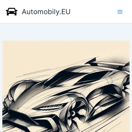
Přeskočit
Automobily.EU
na
obsah