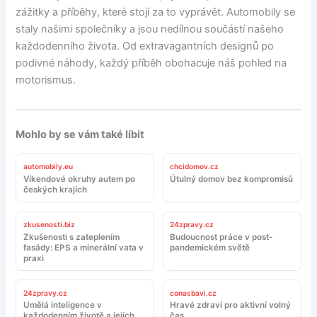
zážitky a příběhy, které stojí za to vyprávět. Automobily se
staly našimi společníky a jsou nedílnou součástí našeho
každodenního života. Od extravagantních designů po
podivné náhody, každý příběh obohacuje náš pohled na
motorismus.
Mohlo by se vám také líbit
automobily.eu
chcidomov.cz
Víkendové okruhy autem po
Útulný domov bez kompromisů
českých krajích
zkusenosti.biz
24zpravy.cz
Zkušenosti s zateplením
Budoucnost práce v post-
fasády: EPS a minerální vata v
pandemickém světě
praxi
24zpravy.cz
conasbavi.cz
Umělá inteligence v
Hravé zdraví pro aktivní volný
každodenním životě a jejích
čas