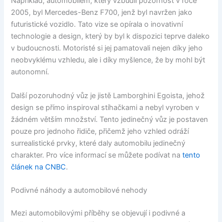
Například, automobilem, který vzbudil pozornost v roce
2005, byl Mercedes-Benz F700, jenž byl navržen jako
futuristické vozidlo. Tato vize se opírala o inovativní
technologie a design, který by byl k dispozici teprve daleko
v budoucnosti. Motoristé si jej pamatovali nejen díky jeho
neobvyklému vzhledu, ale i díky myšlence, že by mohl být
autonomní.
Další pozoruhodný vůz je jistě Lamborghini Egoista, jehož
design se přímo inspiroval stíhačkami a nebyl vyroben v
žádném větším množství. Tento jedinečný vůz je postaven
pouze pro jednoho řidiče, přičemž jeho vzhled odráží
surrealistické prvky, které daly automobilu jedinečný
charakter. Pro více informací se můžete podívat na
tento
článek na CNBC
.
Podivné náhody a automobilové nehody
Mezi automobilovými příběhy se objevují i podivné a