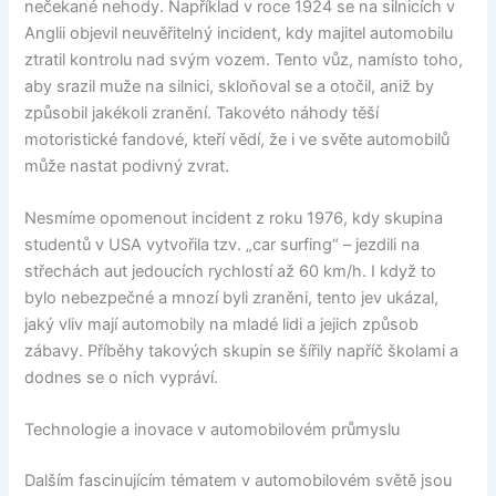
nečekané nehody. Například v roce 1924 se na silnicích v
Anglii objevil neuvěřitelný incident, kdy majitel automobilu
ztratil kontrolu nad svým vozem. Tento vůz, namísto toho,
aby srazil muže na silnici, skloňoval se a otočil, aniž by
způsobil jakékoli zranění. Takovéto náhody těší
motoristické fandové, kteří vědí, že i ve světe automobilů
může nastat podivný zvrat.
Nesmíme opomenout incident z roku 1976, kdy skupina
studentů v USA vytvořila tzv. „car surfing“ – jezdili na
střechách aut jedoucích rychlostí až 60 km/h. I když to
bylo nebezpečné a mnozí byli zraněni, tento jev ukázal,
jaký vliv mají automobily na mladé lidi a jejich způsob
zábavy. Příběhy takových skupin se šířily napříč školami a
dodnes se o nich vypráví.
Technologie a inovace v automobilovém průmyslu
Dalším fascinujícím tématem v automobilovém světě jsou