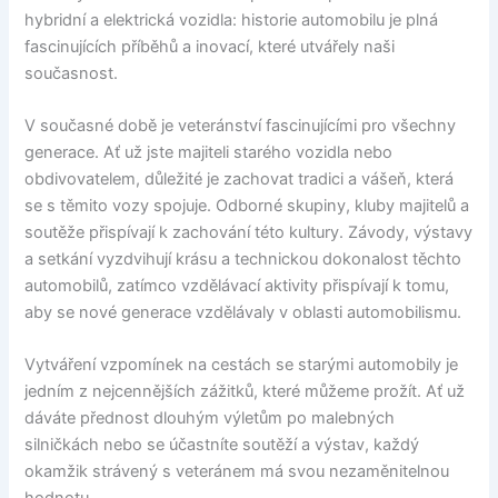
hybridní a elektrická vozidla: historie automobilu je plná
fascinujících příběhů a inovací, které utvářely naši
současnost.
V současné době je veteránství fascinujícími pro všechny
generace. Ať už jste majiteli starého vozidla nebo
obdivovatelem, důležité je zachovat tradici a vášeň, která
se s těmito vozy spojuje. Odborné skupiny, kluby majitelů a
soutěže přispívají k zachování této kultury. Závody, výstavy
a setkání vyzdvihují krásu a technickou dokonalost těchto
automobilů, zatímco vzdělávací aktivity přispívají k tomu,
aby se nové generace vzdělávaly v oblasti automobilismu.
Vytváření vzpomínek na cestách se starými automobily je
jedním z nejcennějších zážitků, které můžeme prožít. Ať už
dáváte přednost dlouhým výletům po malebných
silničkách nebo se účastníte soutěží a výstav, každý
okamžik strávený s veteránem má svou nezaměnitelnou