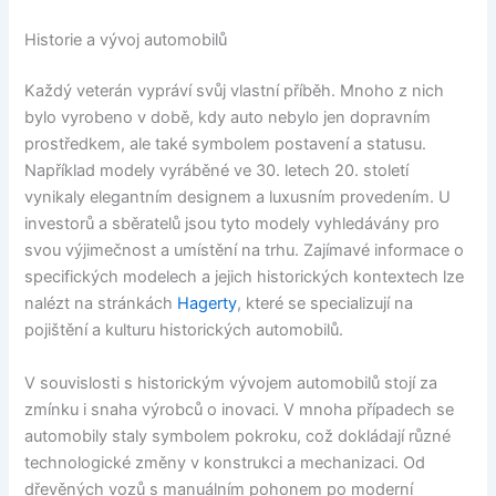
Historie a vývoj automobilů
Každý veterán vypráví svůj vlastní příběh. Mnoho z nich
bylo vyrobeno v době, kdy auto nebylo jen dopravním
prostředkem, ale také symbolem postavení a statusu.
Například modely vyráběné ve 30. letech 20. století
vynikaly elegantním designem a luxusním provedením. U
investorů a sběratelů jsou tyto modely vyhledávány pro
svou výjimečnost a umístění na trhu. Zajímavé informace o
specifických modelech a jejich historických kontextech lze
nalézt na stránkách
Hagerty
, které se specializují na
pojištění a kulturu historických automobilů.
V souvislosti s historickým vývojem automobilů stojí za
zmínku i snaha výrobců o inovaci. V mnoha případech se
automobily staly symbolem pokroku, což dokládají různé
technologické změny v konstrukci a mechanizaci. Od
dřevěných vozů s manuálním pohonem po moderní