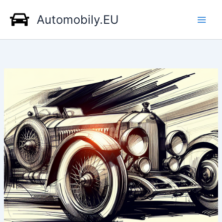
Přeskočit
Automobily.EU
na
obsah