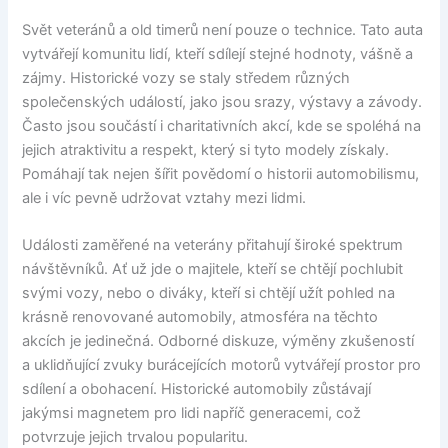
Svět veteránů a old timerů není pouze o technice. Tato auta
vytvářejí komunitu lidí, kteří sdílejí stejné hodnoty, vášně a
zájmy. Historické vozy se staly středem různých
společenských událostí, jako jsou srazy, výstavy a závody.
Často jsou součástí i charitativních akcí, kde se spoléhá na
jejich atraktivitu a respekt, který si tyto modely získaly.
Pomáhají tak nejen šířit povědomí o historii automobilismu,
ale i víc pevně udržovat vztahy mezi lidmi.
Události zaměřené na veterány přitahují široké spektrum
návštěvníků. Ať už jde o majitele, kteří se chtějí pochlubit
svými vozy, nebo o diváky, kteří si chtějí užít pohled na
krásně renovované automobily, atmosféra na těchto
akcích je jedinečná. Odborné diskuze, výměny zkušeností
a uklidňující zvuky burácejících motorů vytvářejí prostor pro
sdílení a obohacení. Historické automobily zůstávají
jakýmsi magnetem pro lidi napříč generacemi, což
potvrzuje jejich trvalou popularitu.