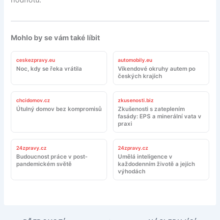
hodnotu.
Mohlo by se vám také líbit
ceskezpravy.eu
automobily.eu
Noc, kdy se řeka vrátila
Víkendové okruhy autem po
českých krajích
chcidomov.cz
zkusenosti.biz
Útulný domov bez kompromisů
Zkušenosti s zateplením
fasády: EPS a minerální vata v
praxi
24zpravy.cz
24zpravy.cz
Budoucnost práce v post-
Umělá inteligence v
pandemickém světě
každodenním životě a jejích
výhodách