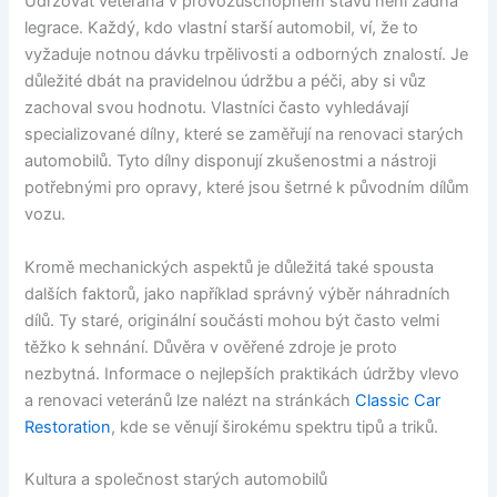
Udržovat veterána v provozuschopném stavu není žádná
legrace. Každý, kdo vlastní starší automobil, ví, že to
vyžaduje notnou dávku trpělivosti a odborných znalostí. Je
důležité dbát na pravidelnou údržbu a péči, aby si vůz
zachoval svou hodnotu. Vlastníci často vyhledávají
specializované dílny, které se zaměřují na renovaci starých
automobilů. Tyto dílny disponují zkušenostmi a nástroji
potřebnými pro opravy, které jsou šetrné k původním dílům
vozu.
Kromě mechanických aspektů je důležitá také spousta
dalších faktorů, jako například správný výběr náhradních
dílů. Ty staré, originální součásti mohou být často velmi
těžko k sehnání. Důvěra v ověřené zdroje je proto
nezbytná. Informace o nejlepších praktikách údržby vlevo
a renovaci veteránů lze nalézt na stránkách
Classic Car
Restoration
, kde se věnují širokému spektru tipů a triků.
Kultura a společnost starých automobilů