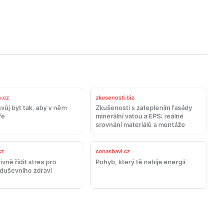
.cz
zkusenosti.biz
vůj byt tak, aby v něm
Zkušenosti s zateplením fasády
ře
minerální vatou a EPS: reálné
srovnání materiálů a montáže
cz
conasbavi.cz
ivně řídit stres pro
Pohyb, který tě nabije energií
 duševního zdraví