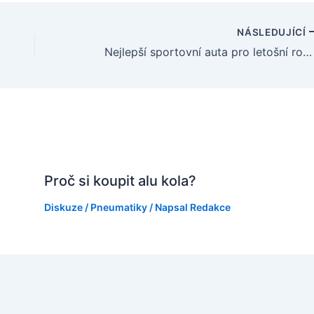
NÁSLEDUJÍCÍ
Nejlepší sportovní auta pro letošní rok, která vás dostanou na kolena
Proč si koupit alu kola?
Diskuze
/
Pneumatiky
/ Napsal
Redakce