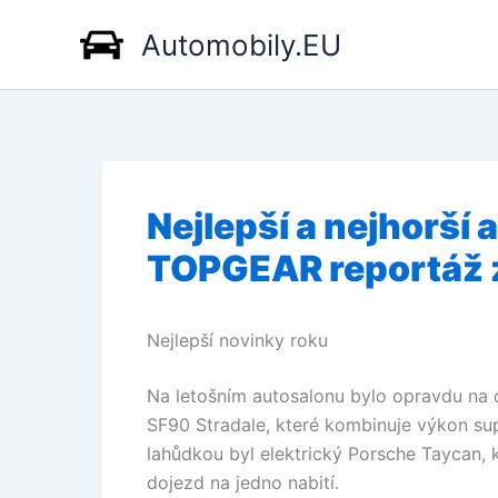
Přeskočit
Automobily.EU
na
obsah
Nejlepší a nejhorší
TOPGEAR reportáž 
Nejlepší novinky roku
Na letošním autosalonu bylo opravdu na c
SF90 Stradale, které kombinuje výkon sup
lahůdkou byl elektrický Porsche Taycan, k
dojezd na jedno nabití.