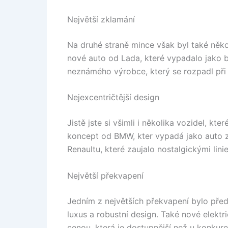
Největší zklamání
Na druhé straně mince však byl také něko
nové auto od Lada, které vypadalo jako b
neznámého výrobce, který se rozpadl při 
Nejexcentričtější design
Jistě jste si všimli i několika vozidel, 
koncept od BMW, kter vypadá jako auto z
Renaultu, které zaujalo nostalgickými lini
Největší překvapení
Jedním z největších překvapení bylo pře
luxus a robustní design. Také nové elek
cenou, která je dostupnější než u konkur