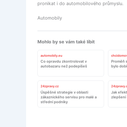
pronikat i do automobilového průmyslu.
Automobily
Mohlo by se vám také líbit
automobily.eu
chcidomov
Co opravdu zkontrolovat v
Proměň s
autobazaru než podepíšeš
bylo dob
24zpravy.cz
24zpravy.
Úspěšné strategie v oblasti
Jak efekt
zákaznického servisu pro malé a
zlepšení
střední podniky