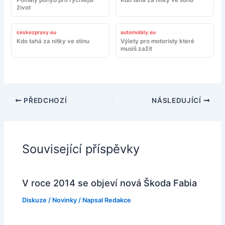
Pomalý pohyb pro rychlejší
Kdo tahá za nitky ve stínu
život
ceskezpravy.eu
automobily.eu
Kdo tahá za nitky ve stínu
Výlety pro motoristy které
musíš zažít
PŘEDCHOZÍ
NÁSLEDUJÍCÍ
Související příspěvky
V roce 2014 se objeví nová Škoda Fabia
Diskuze
/
Novinky
/ Napsal
Redakce