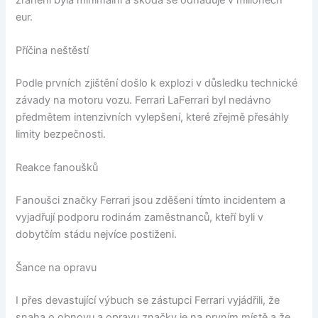
eur.
Příčina neštěstí
Podle prvních zjištění došlo k explozi v důsledku technické
závady na motoru vozu. Ferrari LaFerrari byl nedávno
předmětem intenzivních vylepšení, které zřejmě přesáhly
limity bezpečnosti.
Reakce fanoušků
Fanoušci značky Ferrari jsou zděšeni tímto incidentem a
vyjadřují podporu rodinám zaměstnanců, kteří byli v
dobytčím stádu nejvíce postiženi.
Šance na opravu
I přes devastující výbuch se zástupci Ferrari vyjádřili, že
snaha o obnovu a opravu značky je na prvním místě a že