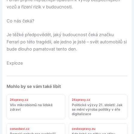
vozů a řízení rizik v budoucnosti.
Co nás čeká?
Je těžké předpovědět, jaký budoucnost čeká značku
Ferrari po této tragédii, ale jedno je jisté – svět automobilů si
bude dlouho pamatovat tento den.
Exploze
Mohlo by se vám také líbit
24zpravy.cz
24zpravy.cz
Vliv mikrobiomů na lidské
Politické výzvy 21. století: Jak
zdraví
se mění výroba politiky v éře
digitalizace
conasbavi.cz
ceskezpravy.eu