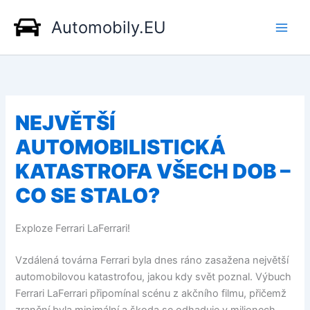
Přeskočit
Automobily.EU
na
obsah
NEJVĚTŠÍ
AUTOMOBILISTICKÁ
KATASTROFA VŠECH DOB –
CO SE STALO?
Exploze Ferrari LaFerrari!
Vzdálená továrna Ferrari byla dnes ráno zasažena největší
automobilovou katastrofou, jakou kdy svět poznal. Výbuch
Ferrari LaFerrari připomínal scénu z akčního filmu, přičemž
zranění byla minimální a škoda se odhaduje v milionech