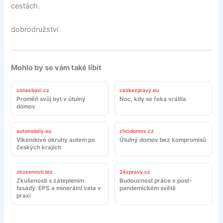
cestách.
dobrodružství
Mohlo by se vám také líbit
conasbavi.cz
ceskezpravy.eu
Proměň svůj byt v útulný
Noc, kdy se řeka vrátila
domov
automobily.eu
chcidomov.cz
Víkendové okruhy autem po
Útulný domov bez kompromisů
českých krajích
zkusenosti.biz
24zpravy.cz
Zkušenosti s zateplením
Budoucnost práce v post-
fasády: EPS a minerální vata v
pandemickém světě
praxi