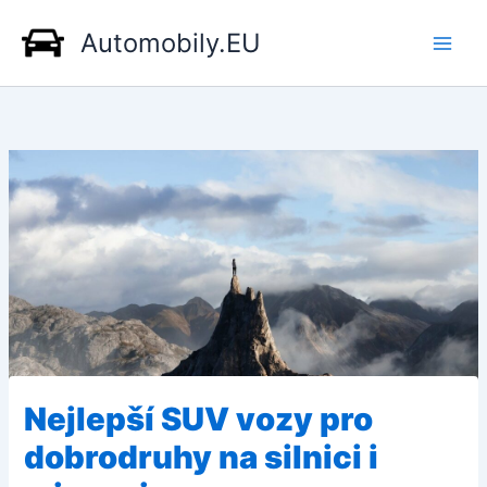
Přeskočit
Automobily.EU
na
obsah
Nejlepší SUV vozy pro
dobrodruhy na silnici i