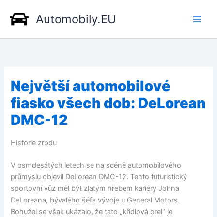
Přeskočit
Automobily.EU
na
obsah
Největší automobilové
fiasko všech dob: DeLorean
DMC-12
Historie zrodu
V osmdesátých letech se na scéně automobilového
průmyslu objevil DeLorean DMC-12. Tento futuristický
sportovní vůz měl být zlatým hřebem kariéry Johna
DeLoreana, bývalého šéfa vývoje u General Motors.
Bohužel se však ukázalo, že tato „křídlová orel“ je