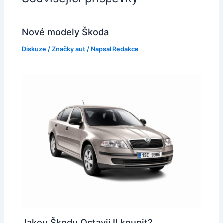
Nové modely Škoda
Diskuze
/
Značky aut
/ Napsal
Redakce
Jakou Škodu Octavii II koupit?