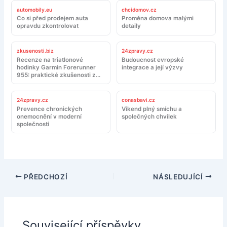
automobily.eu
chcidomov.cz
Co si před prodejem auta
Proměna domova malými
opravdu zkontrolovat
detaily
zkusenosti.biz
24zpravy.cz
Recenze na triatlonové
Budoucnost evropské
hodinky Garmin Forerunner
integrace a její výzvy
955: praktické zkušenosti z
tréninku a závodů
24zpravy.cz
conasbavi.cz
Prevence chronických
Víkend plný smíchu a
onemocnění v moderní
společných chvilek
společnosti
PŘEDCHOZÍ
NÁSLEDUJÍCÍ
Související příspěvky