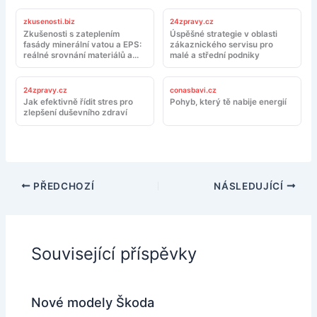
zkusenosti.biz
24zpravy.cz
Zkušenosti s zateplením
Úspěšné strategie v oblasti
fasády minerální vatou a EPS:
zákaznického servisu pro
reálné srovnání materiálů a
malé a střední podniky
montáže
24zpravy.cz
conasbavi.cz
Jak efektivně řídit stres pro
Pohyb, který tě nabije energií
zlepšení duševního zdraví
PŘEDCHOZÍ
NÁSLEDUJÍCÍ
Související příspěvky
Nové modely Škoda