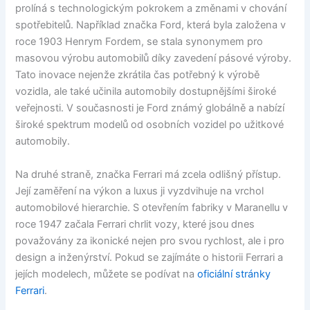
prolíná s technologickým pokrokem a změnami v chování
spotřebitelů. Například značka Ford, která byla založena v
roce 1903 Henrym Fordem, se stala synonymem pro
masovou výrobu automobilů díky zavedení pásové výroby.
Tato inovace nejenže zkrátila čas potřebný k výrobě
vozidla, ale také učinila automobily dostupnějšími široké
veřejnosti. V současnosti je Ford známý globálně a nabízí
široké spektrum modelů od osobních vozidel po užitkové
automobily.
Na druhé straně, značka Ferrari má zcela odlišný přístup.
Její zaměření na výkon a luxus ji vyzdvihuje na vrchol
automobilové hierarchie. S otevřením fabriky v Maranellu v
roce 1947 začala Ferrari chrlit vozy, které jsou dnes
považovány za ikonické nejen pro svou rychlost, ale i pro
design a inženýrství. Pokud se zajímáte o historii Ferrari a
jejích modelech, můžete se podívat na
oficiální stránky
Ferrari
.