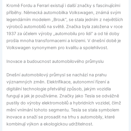
Kromě Fordu a Ferrari existují i další značky s fascinujícími
příběhy. Německá automobilka Volkswagen, známá svým
legendárním modelem „Brouk“, se stala jedním z největších
výrobců automobilů na světě. Značka byla založena v roce
1937 za účelem výroby „automobilu pro lidi“ a od té doby
prošla mnoha transformacemi a krizemi. V dnešní době je
Volkswagen synonymem pro kvalitu a spolehlivost.
Inovace a budoucnost automobilového průmyslu
Dnešní automobilový průmysl se nachází na prahu
významných změn. Elektrifikace, autonomní řízení a
digitální technologie přetvářejí způsob, jakým vozidla
fungují a jak je používáme. Značky jako Tesla se odvážně
pustily do výroby elektromobilů a hybridních vozidel, čímž
mění vnímání tohoto segmentu. Tesla se stala symbolem
inovace a snaží se prosadit na trhu s automobily, které
kombinují výkon a ekologickou udržitelnost.