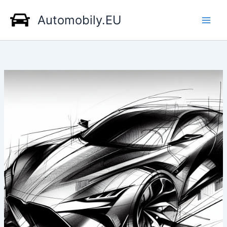
Přeskočit
Automobily.EU
na
obsah