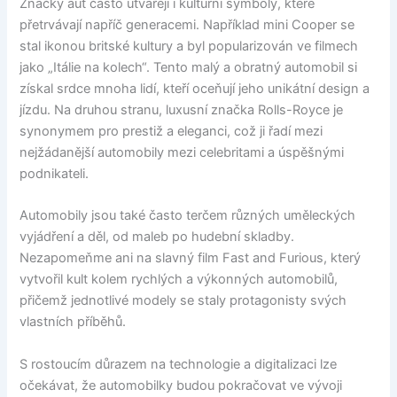
Značky aut často utvářejí i kulturní symboly, které
přetrvávají napříč generacemi. Například mini Cooper se
stal ikonou britské kultury a byl popularizován ve filmech
jako „Itálie na kolech“. Tento malý a obratný automobil si
získal srdce mnoha lidí, kteří oceňují jeho unikátní design a
jízdu. Na druhou stranu, luxusní značka Rolls-Royce je
synonymem pro prestiž a eleganci, což ji řadí mezi
nejžádanější automobily mezi celebritami a úspěšnými
podnikateli.
Automobily jsou také často terčem různých uměleckých
vyjádření a děl, od maleb po hudební skladby.
Nezapomeňme ani na slavný film Fast and Furious, který
vytvořil kult kolem rychlých a výkonných automobilů,
přičemž jednotlivé modely se staly protagonisty svých
vlastních příběhů.
S rostoucím důrazem na technologie a digitalizaci lze
očekávat, že automobilky budou pokračovat ve vývoji