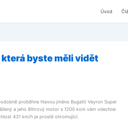
Úvod
Čl
 která byste měli vidět
podobně proběhne hlavou jméno Bugatti Veyron Super
šílený a jeho 8litrový motor s 1200 koni vám vdechne
hlost 431 km/h je prostě ohromující.