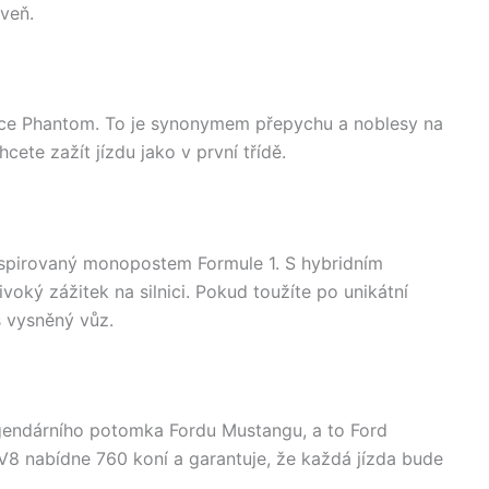
oveň.
yce Phantom. To je synonymem přepychu a noblesy na
ete zažít jízdu jako v první třídě.
spirovaný monopostem Formule 1. S hybridním
oký zážitek na silnici. Pokud toužíte po unikátní
š vysněný vůz.
ndárního potomka Fordu Mustangu, a to Ford
8 nabídne 760 koní a garantuje, že každá jízda bude