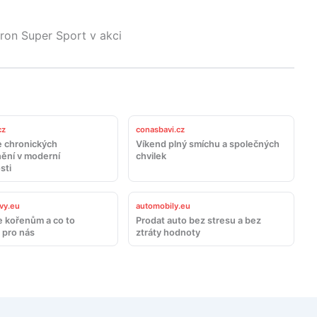
yron Super Sport v akci
cz
conasbavi.cz
 chronických
Víkend plný smíchu a společných
ění v moderní
chvilek
sti
vy.eu
automobily.eu
e kořenům a co to
Prodat auto bez stresu a bez
pro nás
ztráty hodnoty