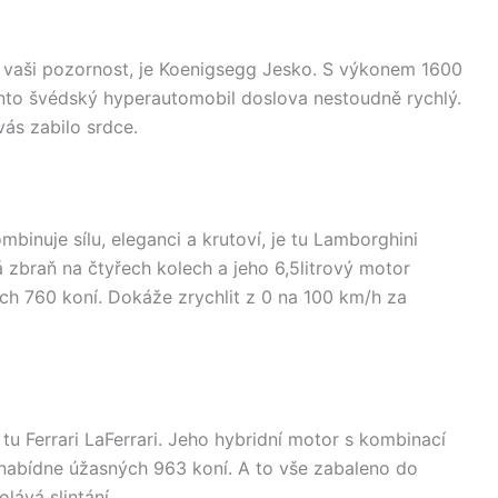
uží vaši pozornost, je Koenigsegg Jesko. S výkonem 1600
nto švédský hyperautomobil doslova nestoudně rychlý.
vás zabilo srdce.
binuje sílu, eleganci a krutoví, je tu Lamborghini
braň na čtyřech kolech a jeho 6,5litrový motor
ých 760 koní. Dokáže zrychlit z 0 na 100 km/h za
e tu Ferrari LaFerrari. Jeho hybridní motor s kombinací
nabídne úžasných 963 koní. A to vše zabaleno do
lává slintání.