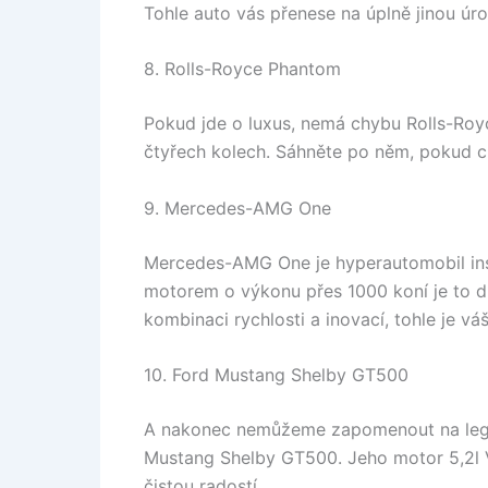
Tohle auto vás přenese na úplně jinou úr
8. Rolls-Royce Phantom
Pokud jde o luxus, nemá chybu Rolls-Ro
čtyřech kolech. Sáhněte po něm, pokud chc
9. Mercedes-AMG One
Mercedes-AMG One je hyperautomobil in
motorem o výkonu přes 1000 koní je to div
kombinaci rychlosti a inovací, tohle je vá
10. Ford Mustang Shelby GT500
A nakonec nemůžeme zapomenout na lege
Mustang Shelby GT500. Jeho motor 5,2l V
čistou radostí.