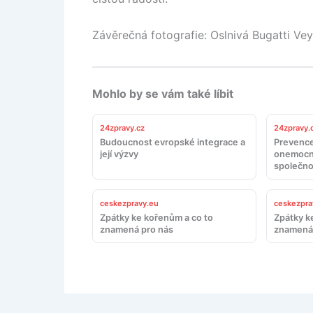
Závěrečná fotografie: Oslnivá Bugatti Ve
Mohlo by se vám také líbit
24zpravy.cz
24zpravy.
Budoucnost evropské integrace a
Prevence
její výzvy
onemocn
společno
ceskezpravy.eu
ceskezpra
Zpátky ke kořenům a co to
Zpátky k
znamená pro nás
znamená 