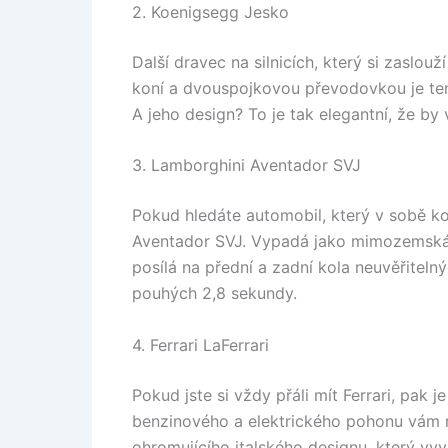
2. Koenigsegg Jesko
Další dravec na silnicích, který si zaslo
koní a dvouspojkovou převodovkou je te
A jeho design? To je tak elegantní, že by 
3. Lamborghini Aventador SVJ
Pokud hledáte automobil, který v sobě kom
Aventador SVJ. Vypadá jako mimozemská z
posílá na přední a zadní kola neuvěřiteln
pouhých 2,8 sekundy.
4. Ferrari LaFerrari
Pokud jste si vždy přáli mít Ferrari, pak j
benzinového a elektrického pohonu vám 
ohromujícího italského designu, který vyvo