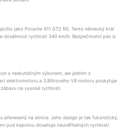
ušujícího jako Porsche 911 GT2 RS. Tento německý král
e dosáhnout rychlosti 340 km/h. Bezpečnostní pás si
 ikon s neskutečným výkonem, ale jedním z
ací elektromotoru a 3,8litrového V8 motoru poskytuje
 zábavu na vysoké rychlosti.
mu přenesený na silnice. Jeho design je tak futuristický,
ňmi pod kapotou dosahuje neuvěřitelných rychlostí.