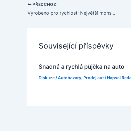
PŘEDCHOZÍ
Vyrobeno pro rychlost: Největší monstra na čtyřech kolech!
Související příspěvky
Snadná a rychlá půjčka na auto
Diskuze
/
Autobazary
,
Prodej aut
/ Napsal
Red