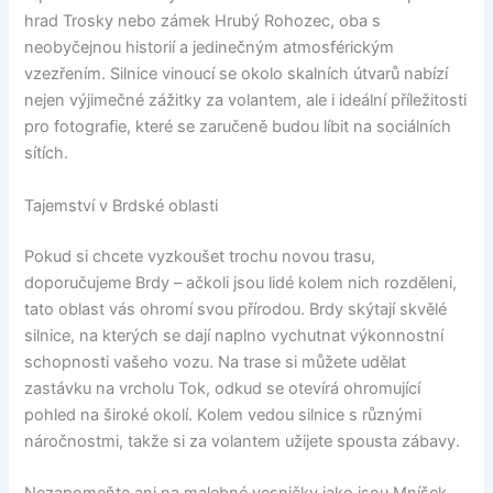
hrad Trosky nebo zámek Hrubý Rohozec, oba s
neobyčejnou historií a jedinečným atmosférickým
vzezřením. Silnice vinoucí se okolo skalních útvarů nabízí
nejen výjimečné zážitky za volantem, ale i ideální příležitosti
pro fotografie, které se zaručeně budou líbit na sociálních
sítích.
Tajemství v Brdské oblasti
Pokud si chcete vyzkoušet trochu novou trasu,
doporučujeme Brdy – ačkoli jsou lidé kolem nich rozděleni,
tato oblast vás ohromí svou přírodou. Brdy skýtají skvělé
silnice, na kterých se dají naplno vychutnat výkonnostní
schopnosti vašeho vozu. Na trase si můžete udělat
zastávku na vrcholu Tok, odkud se otevírá ohromující
pohled na široké okolí. Kolem vedou silnice s různými
náročnostmi, takže si za volantem užijete spousta zábavy.
Nezapomeňte ani na malebné vesničky jako jsou Mníšek