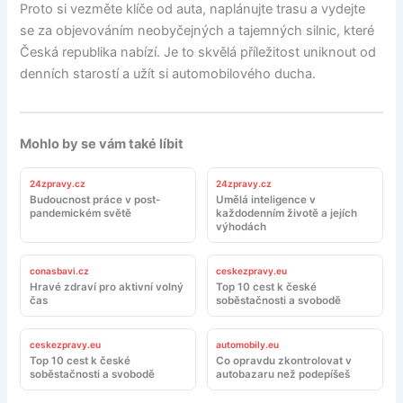
Proto si vezměte klíče od auta, naplánujte trasu a vydejte
se za objevováním neobyčejných a tajemných silnic, které
Česká republika nabízí. Je to skvělá příležitost uniknout od
denních starostí a užít si automobilového ducha.
Mohlo by se vám také líbit
24zpravy.cz
24zpravy.cz
Budoucnost práce v post-
Umělá inteligence v
pandemickém světě
každodenním životě a jejích
výhodách
conasbavi.cz
ceskezpravy.eu
Hravé zdraví pro aktivní volný
Top 10 cest k české
čas
soběstačnosti a svobodě
ceskezpravy.eu
automobily.eu
Top 10 cest k české
Co opravdu zkontrolovat v
soběstačnosti a svobodě
autobazaru než podepíšeš