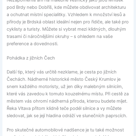
pod Brdy nebo Dobříš, kde můžete obdivovat architekturu
a ochutnat místní specialitky. Vzhledem k množství lesů a
přírody je Brdská oblast ideální nejen pro řidiče, ale také pro
cyklisty a turisty. Můžete si vybrat mezi klidných, dlouhým
trasami či náročnějšími okruhy – s ohledem na vaše
preference a dovednosti.
Pohádka z jižních Čech
Další tip, který vás určitě nezklame, je cesta po jižních
Čechách. Nádherné historické město Český Krumlov je
snem každého motoristy, už jen díky malebným silnicím,
které vás zavedou k tomuto kouzelnému místu. Při cestě za
městem vás ohromí nádherná příroda, kterou budete míjet.
Řeka Vltava přitom klidně teče podél silnice a vy můžete
sledovat, jak se její hladina odráží ve slunečních paprscích.
Pro skutečné automobilové nadšence je tu také možnost