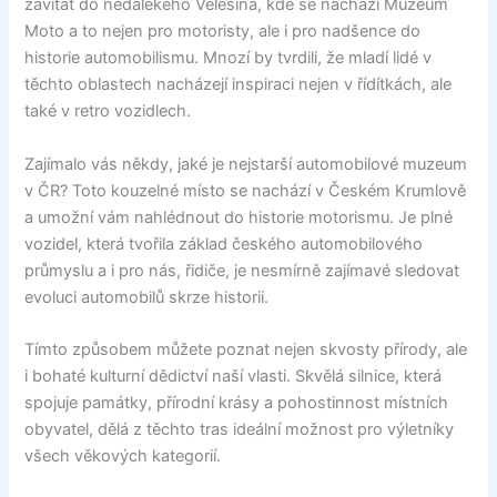
zavítat do nedalekého Velešína, kde se nachází Muzeum
Moto a to nejen pro motoristy, ale i pro nadšence do
historie automobilismu. Mnozí by tvrdili, že mladí lidé v
těchto oblastech nacházejí inspiraci nejen v řídítkách, ale
také v retro vozidlech.
Zajímalo vás někdy, jaké je nejstarší automobilové muzeum
v ČR? Toto kouzelné místo se nachází v Českém Krumlově
a umožní vám nahlédnout do historie motorismu. Je plné
vozidel, která tvořila základ českého automobilového
průmyslu a i pro nás, řidiče, je nesmírně zajímavé sledovat
evoluci automobilů skrze historii.
Tímto způsobem můžete poznat nejen skvosty přírody, ale
i bohaté kulturní dědictví naší vlasti. Skvělá silnice, která
spojuje památky, přírodní krásy a pohostinnost místních
obyvatel, dělá z těchto tras ideální možnost pro výletníky
všech věkových kategorií.