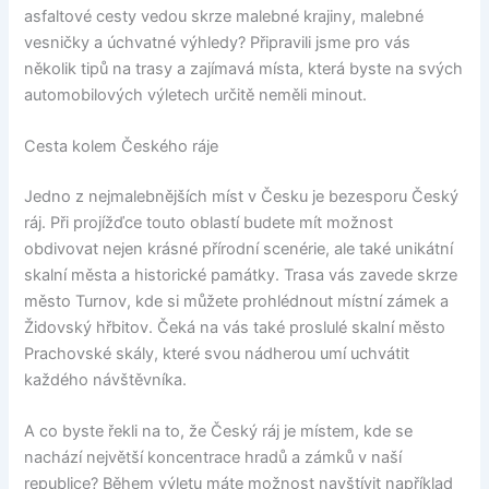
asfaltové cesty vedou skrze malebné krajiny, malebné
vesničky a úchvatné výhledy? Připravili jsme pro vás
několik tipů na trasy a zajímavá místa, která byste na svých
automobilových výletech určitě neměli minout.
Cesta kolem Českého ráje
Jedno z nejmalebnějších míst v Česku je bezesporu Český
ráj. Při projížďce touto oblastí budete mít možnost
obdivovat nejen krásné přírodní scenérie, ale také unikátní
skalní města a historické památky. Trasa vás zavede skrze
město Turnov, kde si můžete prohlédnout místní zámek a
Židovský hřbitov. Čeká na vás také proslulé skalní město
Prachovské skály, které svou nádherou umí uchvátit
každého návštěvníka.
A co byste řekli na to, že Český ráj je místem, kde se
nachází největší koncentrace hradů a zámků v naší
republice? Během výletu máte možnost navštívit například