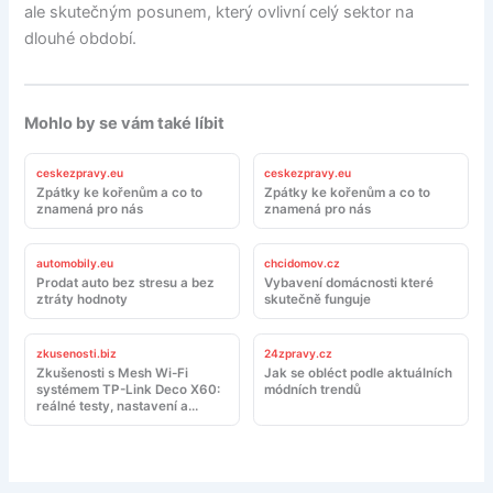
ale skutečným posunem, který ovlivní celý sektor na
dlouhé období.
Mohlo by se vám také líbit
ceskezpravy.eu
ceskezpravy.eu
Zpátky ke kořenům a co to
Zpátky ke kořenům a co to
znamená pro nás
znamená pro nás
automobily.eu
chcidomov.cz
Prodat auto bez stresu a bez
Vybavení domácnosti které
ztráty hodnoty
skutečně funguje
zkusenosti.biz
24zpravy.cz
Zkušenosti s Mesh Wi-Fi
Jak se obléct podle aktuálních
systémem TP-Link Deco X60:
módních trendů
reálné testy, nastavení a
doporučení