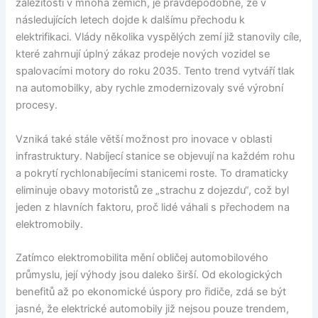
záležitostí v mnoha zemích, je pravděpodobné, že v
následujících letech dojde k dalšímu přechodu k
elektrifikaci. Vlády několika vyspělých zemí již stanovily cíle,
které zahrnují úplný zákaz prodeje nových vozidel se
spalovacími motory do roku 2035. Tento trend vytváří tlak
na automobilky, aby rychle zmodernizovaly své výrobní
procesy.
Vzniká také stále větší možnost pro inovace v oblasti
infrastruktury. Nabíjecí stanice se objevují na každém rohu
a pokrytí rychlonabíjecími stanicemi roste. To dramaticky
eliminuje obavy motoristů ze „strachu z dojezdu“, což byl
jeden z hlavních faktoru, proč lidé váhali s přechodem na
elektromobily.
Zatímco elektromobilita mění obličej automobilového
průmyslu, její výhody jsou daleko širší. Od ekologických
benefitů až po ekonomické úspory pro řidiče, zdá se být
jasné, že elektrické automobily již nejsou pouze trendem,