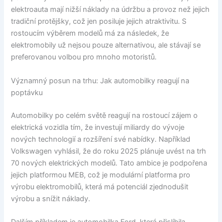
elektroauta mají nižší náklady na údržbu a provoz než jejich
tradiční protějšky, což jen posiluje jejich atraktivitu. S
rostoucím výběrem modelů má za následek, že
elektromobily už nejsou pouze alternativou, ale stávají se
preferovanou volbou pro mnoho motoristů.
Významný posun na trhu: Jak automobilky reagují na
poptávku
Automobilky po celém světě reagují na rostoucí zájem o
elektrická vozidla tím, že investují miliardy do vývoje
nových technologií a rozšíření své nabídky. Například
Volkswagen vyhlásil, že do roku 2025 plánuje uvést na trh
70 nových elektrických modelů. Tato ambice je podpořena
jejich platformou MEB, což je modulární platforma pro
výrobu elektromobilů, která má potenciál zjednodušit
výrobu a snížit náklady.
Dalším příkladem je automobilka Ford, která přislíbila