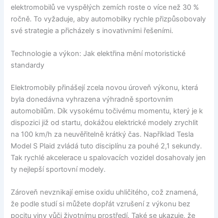
elektromobilů ve vyspělých zemích roste o více než 30 %
ročně. To vyžaduje, aby automobilky rychle přizpůsobovaly
své strategie a přicházely s inovativními řešeními.
Technologie a výkon: Jak elektřina mění motoristické
standardy
Elektromobily přinášejí zcela novou úroveň výkonu, která
byla donedávna vyhrazena výhradně sportovním
automobilům. Dík vysokému točivému momentu, který je k
dispozici již od startu, dokážou elektrické modely zrychlit
na 100 km/h za neuvěřitelně krátký čas. Například Tesla
Model S Plaid zvládá tuto disciplínu za pouhé 2,1 sekundy.
Tak rychlé akcelerace u spalovacích vozidel dosahovaly jen
ty nejlepší sportovní modely.
Zároveň nevznikají emise oxidu uhličitého, což znamená,
že podle studí si můžete dopřát vzrušení z výkonu bez
pocitu viny vůči životnímu prostředí. Také se ukazuje, že