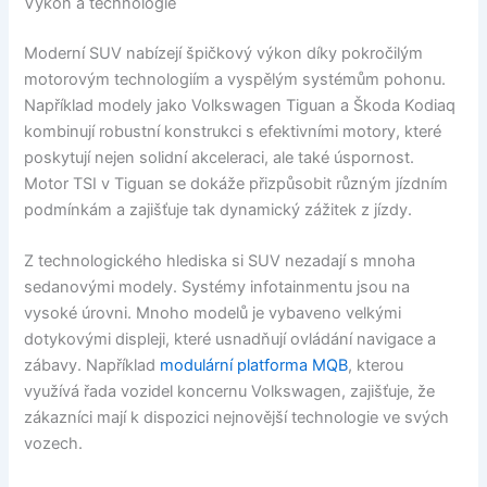
Výkon a technologie
Moderní SUV nabízejí špičkový výkon díky pokročilým
motorovým technologiím a vyspělým systémům pohonu.
Například modely jako Volkswagen Tiguan a Škoda Kodiaq
kombinují robustní konstrukci s efektivními motory, které
poskytují nejen solidní akceleraci, ale také úspornost.
Motor TSI v Tiguan se dokáže přizpůsobit různým jízdním
podmínkám a zajišťuje tak dynamický zážitek z jízdy.
Z technologického hlediska si SUV nezadají s mnoha
sedanovými modely. Systémy infotainmentu jsou na
vysoké úrovni. Mnoho modelů je vybaveno velkými
dotykovými displeji, které usnadňují ovládání navigace a
zábavy. Například
modulární platforma MQB
, kterou
využívá řada vozidel koncernu Volkswagen, zajišťuje, že
zákazníci mají k dispozici nejnovější technologie ve svých
vozech.