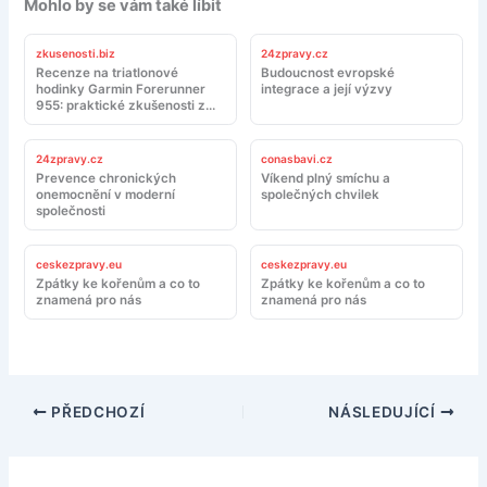
Mohlo by se vám také líbit
zkusenosti.biz
24zpravy.cz
Recenze na triatlonové
Budoucnost evropské
hodinky Garmin Forerunner
integrace a její výzvy
955: praktické zkušenosti z
tréninku a závodů
24zpravy.cz
conasbavi.cz
Prevence chronických
Víkend plný smíchu a
onemocnění v moderní
společných chvilek
společnosti
ceskezpravy.eu
ceskezpravy.eu
Zpátky ke kořenům a co to
Zpátky ke kořenům a co to
znamená pro nás
znamená pro nás
PŘEDCHOZÍ
NÁSLEDUJÍCÍ