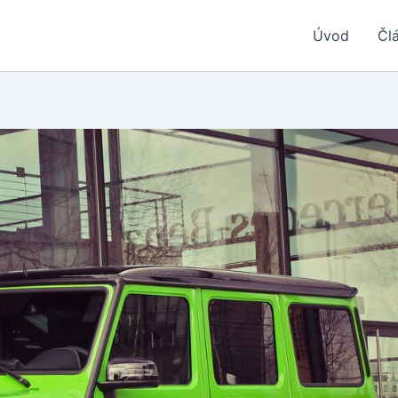
Úvod
Čl