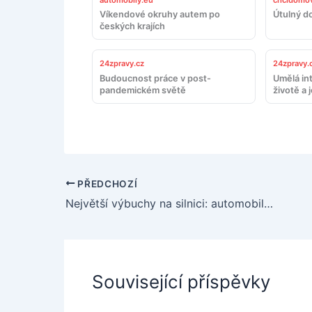
automobily.eu
chcidomov
Víkendové okruhy autem po
Útulný d
českých krajích
24zpravy.cz
24zpravy.
Budoucnost práce v post-
Umělá in
pandemickém světě
životě a 
PŘEDCHOZÍ
Největší výbuchy na silnici: automobily, které udělaly BOOM!
Související příspěvky