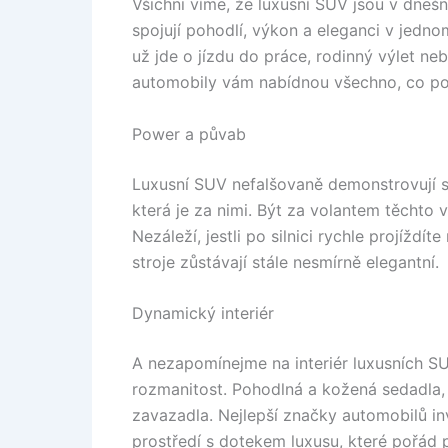
Všichni víme, že luxusní SUV jsou v dnešn
spojují pohodlí, výkon a eleganci v jedno
už jde o jízdu do práce, rodinný výlet n
automobily vám nabídnou všechno, co po
Power a půvab
Luxusní SUV nefalšovaně demonstrovují sv
která je za nimi. Být za volantem těchto 
Nezáleží, jestli po silnici rychle projížd
stroje zůstávají stále nesmírně elegantní.
Dynamický interiér
A nezapomínejme na interiér luxusních SUV
rozmanitost. Pohodlná a kožená sedadla, 
zavazadla. Nejlepší značky automobilů inv
prostředí s dotekem luxusu, které pořád p