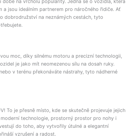
í době na vrcholu popularity. Jedná se o vozidla, která
m a jsou ideálním partnerem pro náročného řidiče. Ať
ebo dobrodružství na neznámých cestách, tyto
třebujete.
ou moc, díky silnému motoru a precizní technologii,
vozidel je jako mít neomezenou sílu na dosah ruky.
íte nebo v terénu překonáváte nástrahy, tyto nádherné
! To je přesně místo, kde se skutečně projevuje jejich
moderní technologie, prostorný prostor pro nohy i
estují do toho, aby vytvořily útulné a elegantní
řináší vzrušení a radost.