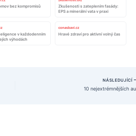
.cz
zkusenosti.biz
omov bez kompromisů
Zkušenosti s zateplením fasády:
EPS a minerální vata v praxi
cz
conasbavi.cz
teligence v každodenním
Hravé zdraví pro aktivní volný čas
jejích výhodách
NÁSLEDUJÍCÍ
10 nejextrémnějších au