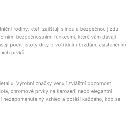
iční rodiny, kteří zajišťují silnou a bezpečnou jízdu
derními bezpečnostními funkcemi, které vám dávají
šejí pocit jistoty díky prvotřídním brzdám, asistenčním
ních prvků.
etailu. Výrobní značky věnují zvláštní pozornost
kola, chromové prvky na karoserii nebo elegantní
vají nezapomenutelný vzhled a potěší každého, kdo se