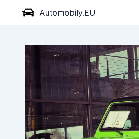
Přeskočit
Automobily.EU
na
obsah