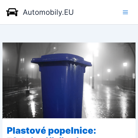
Přeskočit
Automobily.EU
na
obsah
Plastové popelnice: