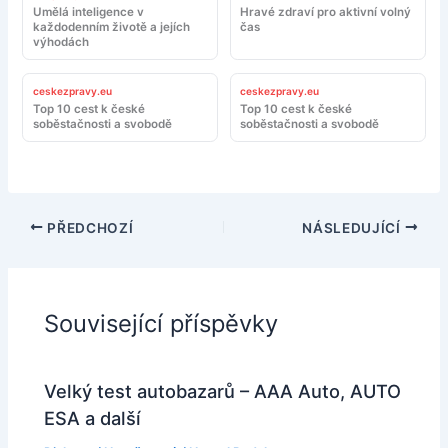
Umělá inteligence v
Hravé zdraví pro aktivní volný
každodenním životě a jejích
čas
výhodách
ceskezpravy.eu
ceskezpravy.eu
Top 10 cest k české
Top 10 cest k české
soběstačnosti a svobodě
soběstačnosti a svobodě
PŘEDCHOZÍ
NÁSLEDUJÍCÍ
Související příspěvky
Velký test autobazarů – AAA Auto, AUTO
ESA a další