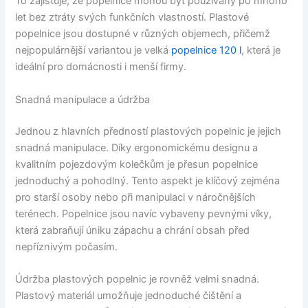
To zajišťuje, že popelnice mohou být používány po mnoho
let bez ztráty svých funkčních vlastností. Plastové
popelnice jsou dostupné v různých objemech, přičemž
nejpopulárnější variantou je velká
popelnice 120 l
, která je
ideální pro domácnosti i menší firmy.
Snadná manipulace a údržba
Jednou z hlavních předností plastových popelnic je jejich
snadná manipulace. Díky ergonomickému designu a
kvalitním pojezdovým kolečkům je přesun popelnice
jednoduchý a pohodlný. Tento aspekt je klíčový zejména
pro starší osoby nebo při manipulaci v náročnějších
terénech. Popelnice jsou navíc vybaveny pevnými víky,
která zabraňují úniku zápachu a chrání obsah před
nepříznivým počasím.
Údržba plastových popelnic je rovněž velmi snadná.
Plastový materiál umožňuje jednoduché čištění a