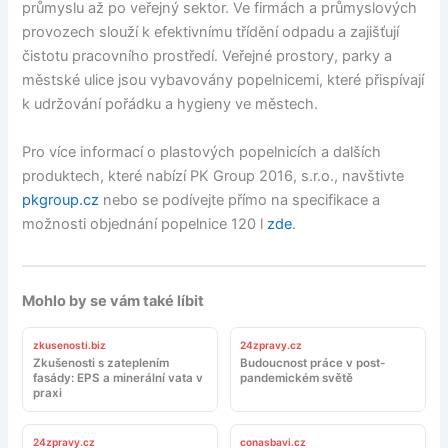
průmyslu až po veřejný sektor. Ve firmách a průmyslových
provozech slouží k efektivnímu třídění odpadu a zajišťují
čistotu pracovního prostředí. Veřejné prostory, parky a
městské ulice jsou vybavovány popelnicemi, které přispívají
k udržování pořádku a hygieny ve městech.
Pro více informací o plastových popelnicích a dalších
produktech, které nabízí PK Group 2016, s.r.o., navštivte
pkgroup.cz
nebo se podívejte přímo na specifikace a
možnosti objednání popelnice 120 l
zde
.
Mohlo by se vám také líbit
zkusenosti.biz
24zpravy.cz
Zkušenosti s zateplením
Budoucnost práce v post-
fasády: EPS a minerální vata v
pandemickém světě
praxi
24zpravy.cz
conasbavi.cz