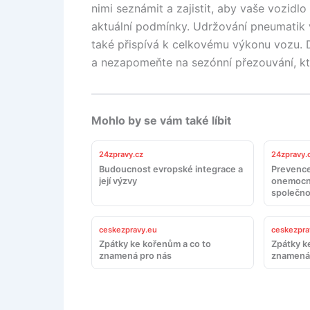
nimi seznámit a zajistit, aby vaše vozi
aktuální podmínky. Udržování pneumatik v
také přispívá k celkovému výkonu vozu. D
a nezapomeňte na sezónní přezouvání, kt
Mohlo by se vám také líbit
24zpravy.cz
24zpravy.
Budoucnost evropské integrace a
Prevence
její výzvy
onemocn
společno
ceskezpravy.eu
ceskezpra
Zpátky ke kořenům a co to
Zpátky k
znamená pro nás
znamená 