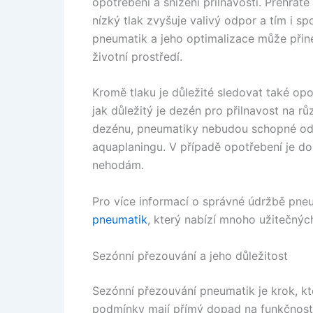
opotřebení a snížení přilnavosti. Přehřáté
nízký tlak zvyšuje valivý odpor a tím i s
pneumatik a jeho optimalizace může přiné
životní prostředí.
Kromě tlaku je důležité sledovat také op
jak důležitý je dezén pro přilnavost na r
dezénu, pneumatiky nebudou schopné odv
aquaplaningu. V případě opotřebení je d
nehodám.
Pro více informací o správné údržbě pne
pneumatik
, který nabízí mnoho užitečnýc
Sezónní přezouvání a jeho důležitost
Sezónní přezouvání pneumatik je krok, kt
podmínky mají přímý dopad na funkčnost