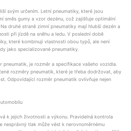
liší svým určením. Letní pneumatiky, které jsou
lní směs gumy a vzor dezénu, což zajišťuje optimální
Na druhé straně zimní pneumatiky mají hlubší dezén a
osti při jízdě na sněhu a ledu. V poslední době
ky, které kombinuji vlastnosti obou typů, ale není
dy jako specializované pneumatiky.
r pneumatik, je rozměr a specifikace vašeho vozidla.
ené rozměry pneumatik, které je třeba dodržovat, aby
ost. Odpovídající rozměr pneumatik ovlivňuje nejen
automobilu
á k jejich životnosti a výkonu. Pravidelná kontrola
ože nesprávný tlak může vést k nerovnoměrnému