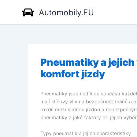
Přeskočit
Automobily.EU
na
obsah
Pneumatiky a jejic
komfort jízdy
Pneumatiky jsou nedílnou součástí každéh
mají klíčový vliv na bezpečnost řidičů 
rozdíl mezi klidnou jízdou a nebezpečnými
pneumatiky a jaké faktory při jejich výbě
Typy pneumatik a jejich charakteristiky