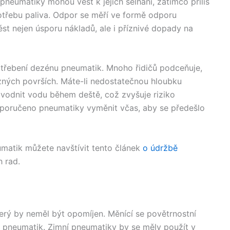
 pneumatiky mohou vést k jejich selhání, zatímco příliš
potřebu paliva. Odpor se měří ve formě odporu
st nejen úsporu nákladů, ale i příznivé dopady na
otřebení dezénu pneumatik. Mnoho řidičů podceňuje,
ůzných površích. Máte-li nedostatečnou hloubku
odnit vodu během deště, což zvyšuje riziko
oporučeno pneumatiky vyměnit včas, aby se předešlo
umatik můžete navštívit tento článek
o údržbě
h rad.
erý by neměl být opomíjen. Měnící se povětrnostní
 pneumatik. Zimní pneumatiky by se měly použít v