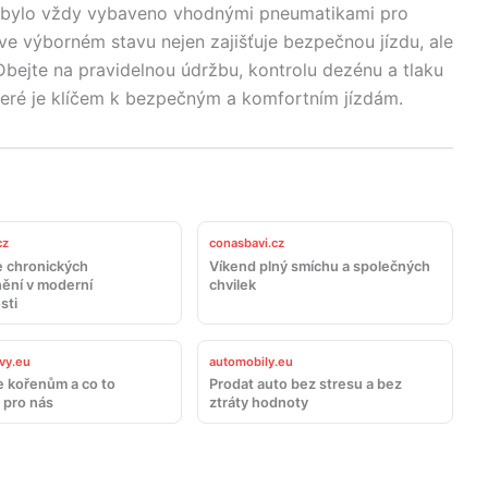
dlo bylo vždy vybaveno vhodnými pneumatikami pro
e výborném stavu nejen zajišťuje bezpečnou jízdu, ale
bejte na pravidelnou údržbu, kontrolu dezénu a tlaku
eré je klíčem k bezpečným a komfortním jízdám.
cz
conasbavi.cz
 chronických
Víkend plný smíchu a společných
ění v moderní
chvilek
sti
vy.eu
automobily.eu
e kořenům a co to
Prodat auto bez stresu a bez
pro nás
ztráty hodnoty