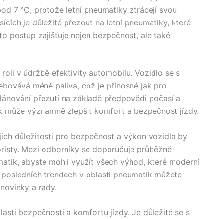
pod 7 °C, protože letní pneumatiky ztrácejí svou
ících je důležité přezout na letní pneumatiky, které
nto postup zajišťuje nejen bezpečnost, ale také
oli v údržbě efektivity automobilu. Vozidlo se s
ebovává méně paliva, což je přínosné jak pro
plánování přezutí na základě předpovědi počasí a
ik může významně zlepšit komfort a bezpečnost jízdy.
ich důležitosti pro bezpečnost a výkon vozidla by
risty. Mezi odborníky se doporučuje průběžně
matik, abyste mohli využít všech výhod, které moderní
 o posledních trendech v oblasti pneumatik můžete
 novinky a rady.
lasti bezpečnosti a komfortu jízdy. Je důležité se s