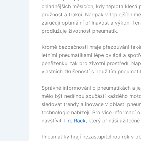
chladnějších měsících, kdy teplota klesá 
pružnost a trakci. Naopak v teplejších měs
zaručují optimální přilnavost a výkon. Te
prodlužuje životnost pneumatik.
Kromě bezpečnosti hraje přezouvání také r
letními pneumatikami lépe ovládá a spotř
peněženku, tak pro životní prostředí. Na
vlastních zkušeností s použitím pneumat
Správné informování o pneumatikách a jej
mělo být nedílnou součástí každého moto
sledovat trendy a inovace v oblasti pneu
technologie nabízejí. Pro více informací
navštívit
Tire Rack
, který přináší užitečné
Pneumatiky hrají nezastupitelnou roli v ob