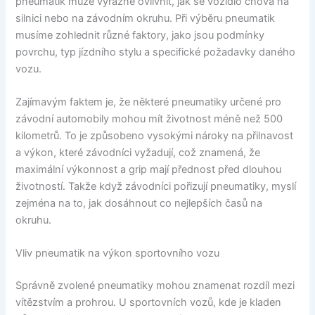
pneumatik může výrazně ovlivnit, jak se vozidlo chová na
silnici nebo na závodním okruhu. Při výběru pneumatik
musíme zohlednit různé faktory, jako jsou podmínky
povrchu, typ jízdního stylu a specifické požadavky daného
vozu.
Zajímavým faktem je, že některé pneumatiky určené pro
závodní automobily mohou mít životnost méně než 500
kilometrů. To je způsobeno vysokými nároky na přilnavost
a výkon, které závodníci vyžadují, což znamená, že
maximální výkonnost a grip mají přednost před dlouhou
životností. Takže když závodníci pořizují pneumatiky, myslí
zejména na to, jak dosáhnout co nejlepších časů na
okruhu.
Vliv pneumatik na výkon sportovního vozu
Správně zvolené pneumatiky mohou znamenat rozdíl mezi
vítězstvím a prohrou. U sportovních vozů, kde je kladen