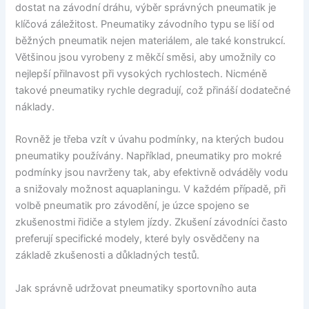
dostat na závodní dráhu, výběr správných pneumatik je
klíčová záležitost. Pneumatiky závodního typu se liší od
běžných pneumatik nejen materiálem, ale také konstrukcí.
Většinou jsou vyrobeny z měkčí směsi, aby umožnily co
nejlepší přilnavost při vysokých rychlostech. Nicméně
takové pneumatiky rychle degradují, což přináší dodatečné
náklady.
Rovněž je třeba vzít v úvahu podmínky, na kterých budou
pneumatiky používány. Například, pneumatiky pro mokré
podmínky jsou navrženy tak, aby efektivně odváděly vodu
a snižovaly možnost aquaplaningu. V každém případě, při
volbě pneumatik pro závodění, je úzce spojeno se
zkušenostmi řidiče a stylem jízdy. Zkušení závodníci často
preferují specifické modely, které byly osvědčeny na
základě zkušenosti a důkladných testů.
Jak správně udržovat pneumatiky sportovního auta