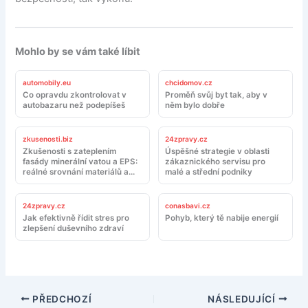
Mohlo by se vám také líbit
automobily.eu
chcidomov.cz
Co opravdu zkontrolovat v
Proměň svůj byt tak, aby v
autobazaru než podepíšeš
něm bylo dobře
zkusenosti.biz
24zpravy.cz
Zkušenosti s zateplením
Úspěšné strategie v oblasti
fasády minerální vatou a EPS:
zákaznického servisu pro
reálné srovnání materiálů a
malé a střední podniky
montáže
24zpravy.cz
conasbavi.cz
Jak efektivně řídit stres pro
Pohyb, který tě nabije energií
zlepšení duševního zdraví
PŘEDCHOZÍ
NÁSLEDUJÍCÍ