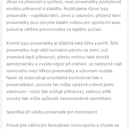
důraz na přesnost a rychlost, musí pneumatiky poskytovat
skvělou přilnavost a stabilitu. Rozlišujeme různé typy
pneumatik – například letní, zimní a celoroční, přičemž letní
pneumatiky jsou obvykle ideální volbou pro sportovní auta,
pokud je většina provozována za teplého počasí.
Kromě typu pneumatiky je důležitá také šířka a profil. Širší
pneumatiky mají větší kontaktní plochu se zemí, což
znamená lepší přilnavost, přesto mohou také zhoršit
aerodynamiku a zvyšte odpor při otáčení. Je nezbytné najít
rovnováhu mezi šířkou pneumatiky a výkonem vozidla.
Navíc se doporučuje pravidelně kontrolovat tlak v
pneumatikách, protože ten může výrazně ovlivnit jízdní
vlastnosti – nízký tlak snižuje přilnavost, zatímco příliš
vysoký tlak může způsobit nerovnoměrné opotřebení.
Specifika při výběru pneumatik pro motorsport
Pokud jste vášnivým fanouškem motorsportu a chcete se