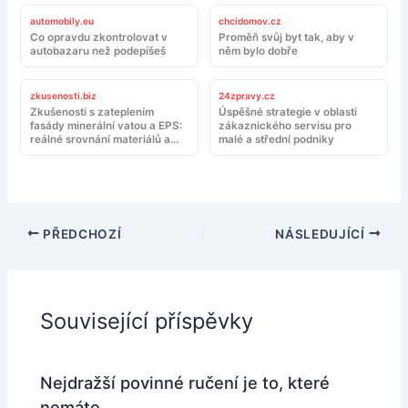
automobily.eu
chcidomov.cz
Co opravdu zkontrolovat v
Proměň svůj byt tak, aby v
autobazaru než podepíšeš
něm bylo dobře
zkusenosti.biz
24zpravy.cz
Zkušenosti s zateplením
Úspěšné strategie v oblasti
fasády minerální vatou a EPS:
zákaznického servisu pro
reálné srovnání materiálů a
malé a střední podniky
montáže
PŘEDCHOZÍ
NÁSLEDUJÍCÍ
Související příspěvky
Nejdražší povinné ručení je to, které
nemáte