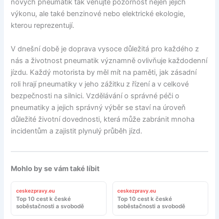
nových pneumatik tak věnujte pozornost nejen jejich
výkonu, ale také benzinové nebo elektrické ekologie,
kterou reprezentují.
V dnešní době je doprava vysoce důležitá pro každého z
nás a životnost pneumatik významně ovlivňuje každodenní
jízdu. Každý motorista by měl mít na paměti, jak zásadní
roli hrají pneumatiky v jeho zážitku z řízení a v celkové
bezpečnosti na silnici. Vzdělávání o správné péči o
pneumatiky a jejich správný výběr se staví na úroveň
důležité životní dovednosti, která může zabránit mnoha
incidentům a zajistit plynulý průběh jízd.
Mohlo by se vám také líbit
ceskezpravy.eu
ceskezpravy.eu
Top 10 cest k české
Top 10 cest k české
soběstačnosti a svobodě
soběstačnosti a svobodě