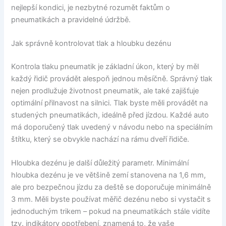
nejlepší kondici, je nezbytné rozumět faktům o
pneumatikách a pravidelné údržbě.
Jak správně kontrolovat tlak a hloubku dezénu
Kontrola tlaku pneumatik je základní úkon, který by měl
každý řidič provádět alespoň jednou měsíčně. Správný tlak
nejen prodlužuje životnost pneumatik, ale také zajišťuje
optimální přilnavost na silnici. Tlak byste měli provádět na
studených pneumatikách, ideálně před jízdou. Každé auto
má doporučený tlak uvedený v návodu nebo na speciálním
štítku, který se obvykle nachází na rámu dveří řidiče.
Hloubka dezénu je další důležitý parametr. Minimální
hloubka dezénu je ve většině zemí stanovena na 1,6 mm,
ale pro bezpečnou jízdu za deště se doporučuje minimálně
3 mm. Měli byste používat měřič dezénu nebo si vystačit s
jednoduchým trikem – pokud na pneumatikách stále vidíte
tzv. indikátory opotřebení, znamená to, že vaše