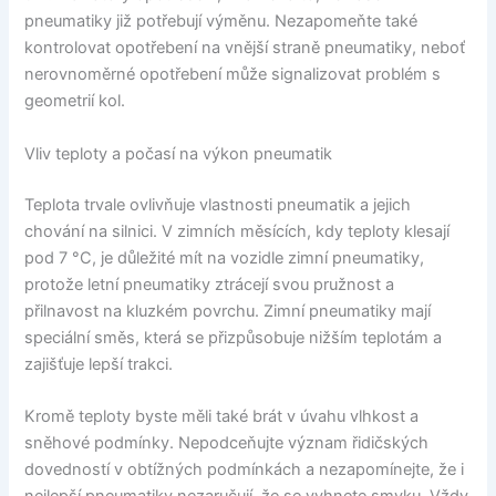
pneumatiky již potřebují výměnu. Nezapomeňte také
kontrolovat opotřebení na vnější straně pneumatiky, neboť
nerovnoměrné opotřebení může signalizovat problém s
geometrií kol.
Vliv teploty a počasí na výkon pneumatik
Teplota trvale ovlivňuje vlastnosti pneumatik a jejich
chování na silnici. V zimních měsících, kdy teploty klesají
pod 7 °C, je důležité mít na vozidle zimní pneumatiky,
protože letní pneumatiky ztrácejí svou pružnost a
přilnavost na kluzkém povrchu. Zimní pneumatiky mají
speciální směs, která se přizpůsobuje nižším teplotám a
zajišťuje lepší trakci.
Kromě teploty byste měli také brát v úvahu vlhkost a
sněhové podmínky. Nepodceňujte význam řidičských
dovedností v obtížných podmínkách a nezapomínejte, že i
nejlepší pneumatiky nezaručují, že se vyhnete smyku. Vždy